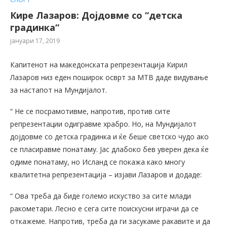
Кире Лазаров: Дојдовме со “детска
градинка“
јануари 17, 2019
Капитенот на македонската репрезентација Кирил
Лазаров низ еден поширок осврт за МТВ даде видување
за настапот на Мундијалот.
“ Не се посрамотивме, напротив, против сите
репрезентации одигравме храбро. Но, на Мундијалот
дојдовме со детска градинка и ќе беше светско чудо ако
се пласиравме понатаму. Јас длабоко бев уверен дека ќе
одиме понатаму, но Исланд се покажа како многу
квалитетна репрезентација – изјави Лазаров и додаде:
“ Ова треба да биде големо искуство за сите млади
ракометари. Лесно е сега сите поискусни играчи да се
откажеме. Напротив, треба да ги засукаме ракавите и да