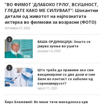
“ВО ФИМОТ ‘ДЛАБОКО ГРЛО’, ВСУШНОСТ,
ГЛЕДАТЕ КАКО МЕ СИЛУВААТ“: Шокантни
детали од животот на најпознатата
актерка во филмови за возрасни (ФОТО)
октомври 27, 2022
2
ВАША ОРДИНАЦИЈА: Зошто се
јавува зуење во ушите
јануари 14, 2020
3
Што треба да правиме ако сме
вакцинирани со две дози и сме
биле во контакт со заболен од
коронавирусот?
август 11, 2021
Ќиро Блажевиќ: Во мене тече македонска крв