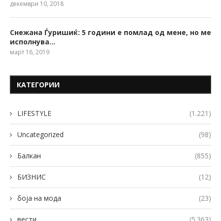
декември 10, 2018
Снежана Ѓуришиќ: 5 години е помлад од мене, но ме
исполнува…
март 16, 2019
КАТЕГОРИИ
LIFESTYLE
(1.221)
Uncategorized
(98)
Балкан
(855)
БИЗНИС
(12)
боја на мода
(23)
вести
(5.363)