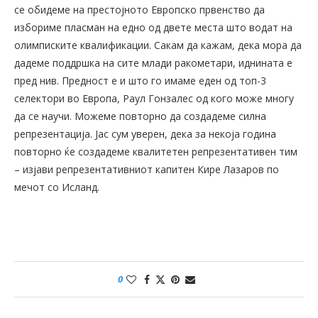
се обидеме на престојното Европско првенство да
избориме пласман на едно од двете места што водат на
олимписките квалификации. Сакам да кажам, дека мора да
дадеме поддршка на сите млади ракометари, иднината е
пред нив. Предност е и што го имаме еден од топ-3
селектори во Европа, Раул Гонзалес од кого може многу
да се научи. Можеме повторно да создадеме силна
репрезентација. Јас сум уверен, дека за некоја година
повторно ќе создадеме квалитетен репрезентативен тим
– изјави репрезентативниот капитен Кире Лазаров по
мечот со Исланд.
0