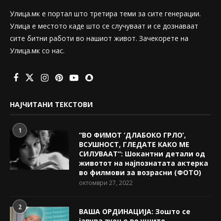
Улица.мк е портал што третира теми за сите генерации.
Улица е местото каде што се случуваат и се дознаваат
сите битни работи во нашиот живот. Зачекорете на
Улица.мк со нас.
НАЈЧИТАНИ ТЕКСТОВИ
1
“ВО ФИМОТ ‘ДЛАБОКО ГРЛО’,
ВСУШНОСТ, ГЛЕДАТЕ КАКО МЕ
СИЛУВААТ“: Шокантни детали од
животот на најпознатата актерка
во филмови за возрасни (ФОТО)
октомври 27, 2022
2
ВАША ОРДИНАЦИЈА: Зошто се
јавува зуење во ушите