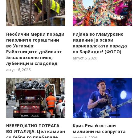
Необични мерки поради
Ријана во гламурозно
пеколните горештини
издание ја освои
во Унгарија:
карневалската парада
Работниците добиваат
во Барбадос! (ФОТО)
безалкохолно пиво,
август 6, 2026
лубеници и сладолед
август 6, 2026
НЕВЕРОЈАТНО ПОТРАГА
Крис Риа ѝ остави
ВО ИТАЛИЈА: Цел камион
милиони на сопругата
со ѓубре го пребарале
август 6, 2026