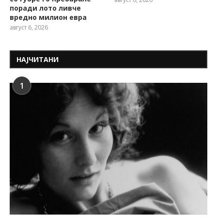
поради лото ливче
вредно милион евра
август 6, 2026
НАЈЧИТАНИ
1