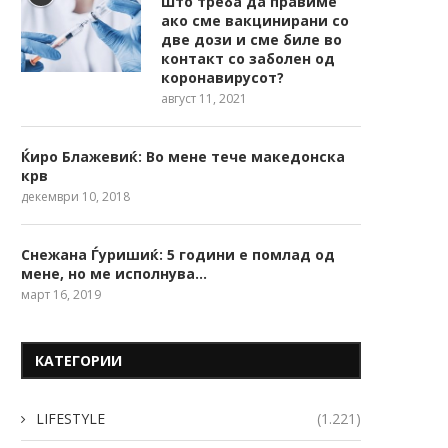
Што треба да правиме
ако сме вакцинирани со
две дози и сме биле во
контакт со заболен од
коронавирусот?
август 11, 2021
Ќиро Блажевиќ: Во мене тече македонска
крв
декември 10, 2018
Снежана Ѓуришиќ: 5 години е помлад од
мене, но ме исполнува…
март 16, 2019
КАТЕГОРИИ
LIFESTYLE
(1.221)