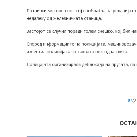
Патнички моторен воз кој сообраќал на релацијата 
недалеку од железничката станица.
Застојот се случил поради голем снешко, кој бил н
Според информациите на полицијата, машиновозачот
известил полицијата за таквата незгодна слика.
Полицијата организирала деблокада на пругата, па
0
ОСТА