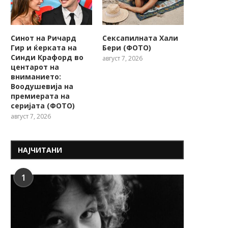
Синот на Ричард
Сексапилната Хали
Гир и ќерката на
Бери (ФОТО)
Синди Крафорд во
август 7, 2026
центарот на
вниманието:
Воодушевија на
премиерата на
серијата (ФОТО)
август 7, 2026
НАЈЧИТАНИ
1