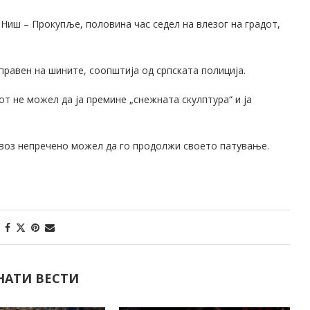
Ниш – Прокупље, половина час седел на влезог на градот,
аправен на шините, соопштија од српската полиција.
 не можел да ја премине „снежната скулптура“ и ја
 воз непречено можел да го продолжи своето патување.
НАТИ ВЕСТИ