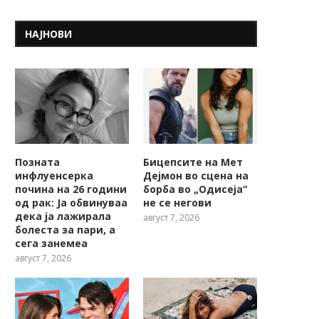
НАЈНОВИ
Позната
Бицепсите на Мет
инфлуенсерка
Дејмон во сцена на
почина на 26 години
борба во „Одисеја“
од рак: Ја обвинуваа
не се негови
дека ја лажирала
август 7, 2026
болеста за пари, а
сега занемеа
август 7, 2026