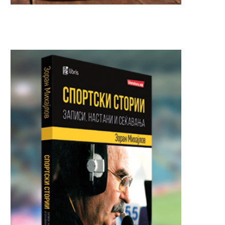
МАСОВНА ТЕПАЧКА ВО АВИОН НА
Трагедија во Шпанија
10.000 МЕТРИ: Пилотот...
годишно момче почин
време...