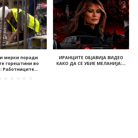
 ОБЈАВИЈА ВИДЕО
Италијански новинар брутално
 УБИЕ МЕЛАНИЈА:...
убиен – телото му било...