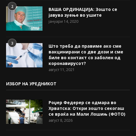
2
ВАША ОРДИНАЦИЈА: Зошто се
јавува зуење во ушите
јануари 14, 2020
3
Што треба да правиме ако сме
вакцинирани со две дози и сме
биле во контакт со заболен од
коронавирусот?
август 11, 2021
ИЗБОР НА УРЕДНИКОТ
Роџер Федерер се одмара во
Хрватска: Откри зошто секогаш
се враќа на Мали Лошињ (ФОТО)
август 8, 2026