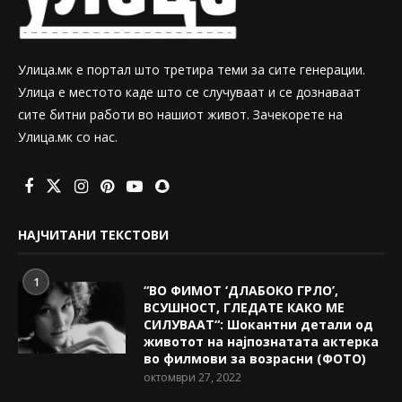
Улица.мк е портал што третира теми за сите генерации.
Улица е местото каде што се случуваат и се дознаваат
сите битни работи во нашиот живот. Зачекорете на
Улица.мк со нас.
НАЈЧИТАНИ ТЕКСТОВИ
1
“ВО ФИМОТ ‘ДЛАБОКО ГРЛО’,
ВСУШНОСТ, ГЛЕДАТЕ КАКО МЕ
СИЛУВААТ“: Шокантни детали од
животот на најпознатата актерка
во филмови за возрасни (ФОТО)
октомври 27, 2022