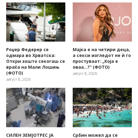
Роџер Федерер се
Мајка е на четири деца,
одмара во Хрватска:
а секси изгледот не ѝ го
Откри зошто секогаш се
простуваат: „Која е
враќа на Мали Лошињ
оваа…?“ (ФОТО)
(ФОТО)
август 8, 2026
август 8, 2026
СИЛЕН ЗЕМЈОТРЕС ЈА
Србин можел да се