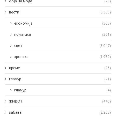
боја на мода
(23)
вести
(5.365)
економија
(365)
политика
(361)
свет
(3.047)
хроника
(1.932)
време
(25)
гламур
(21)
гламур
(4)
ЖИВОТ
(440)
забава
(2.263)