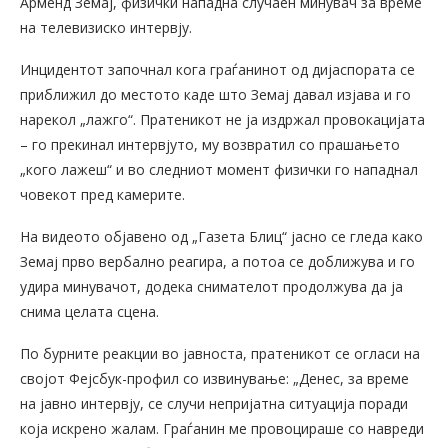
Арменд Земај, физички нападна случаен минувач за време
на телевизиско интервју.
Инцидентот започнал кога граѓанинот од дијаспората се
приближил до местото каде што Земај давал изјава и го
нарекол „лажго“. Пратеникот не ја издржал провокацијата
– го прекинал интервјуто, му возвратил со прашањето
„кого лажеш“ и во следниот момент физички го нападнал
човекот пред камерите.
На видеото објавено од „Газета Блиц“ јасно се гледа како
Земај прво вербално реагира, а потоа се доближува и го
удира минувачот, додека снимателот продолжува да ја
снима целата сцена.
По бурните реакции во јавноста, пратеникот се огласи на
својот Фејсбук-профил со извинување: „Денес, за време
на јавно интервју, се случи непријатна ситуација поради
која искрено жалам. Граѓанин ме провоцираше со навреди