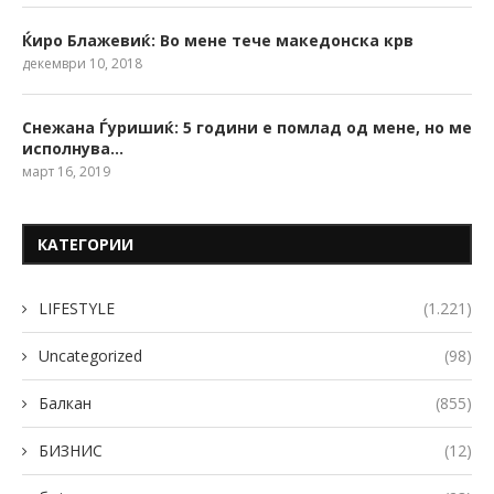
Ќиро Блажевиќ: Во мене тече македонска крв
декември 10, 2018
Снежана Ѓуришиќ: 5 години е помлад од мене, но ме
исполнува…
март 16, 2019
КАТЕГОРИИ
LIFESTYLE
(1.221)
Uncategorized
(98)
Балкан
(855)
БИЗНИС
(12)