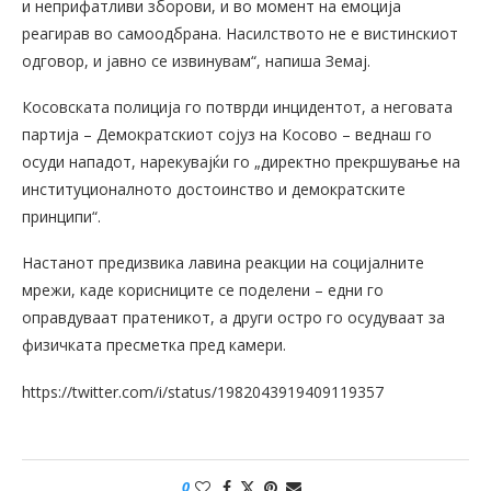
и неприфатливи зборови, и во момент на емоција
реагирав во самоодбрана. Насилството не е вистинскиот
одговор, и јавно се извинувам“, напиша Земај.
Косовската полиција го потврди инцидентот, а неговата
партија – Демократскиот сојуз на Косово – веднаш го
осуди нападот, нарекувајќи го „директно прекршување на
институционалното достоинство и демократските
принципи“.
Настанот предизвика лавина реакции на социјалните
мрежи, каде корисниците се поделени – едни го
оправдуваат пратеникот, а други остро го осудуваат за
физичката пресметка пред камери.
https://twitter.com/i/status/1982043919409119357
0