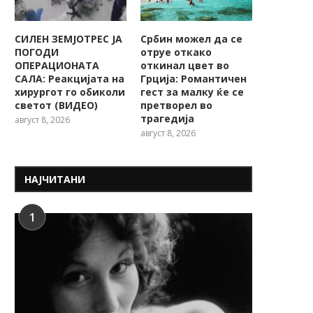
СИЛЕН ЗЕМЈОТРЕС ЈА
Србин можел да се
ПОГОДИ
отруе откако
ОПЕРАЦИОНАТА
откинал цвет во
САЛА: Реакцијата на
Грција: Романтичен
хирургот го обиколи
гест за малку ќе се
светот (ВИДЕО)
претворел во
трагедија
август 8, 2026
август 8, 2026
НАЈЧИТАНИ
1