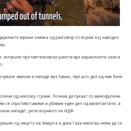
цијалните мрежи снимка од разговор со војник кој наводно
ас.
т, испукале противтенковски ракети врз израелските сили и
о.
очувале авиони и напади врз Хамас, при што дел од нив биле
колени од неколку страни. Почнаа да пукаат со минофрлачи.
им се спротивставиме и убивме еден дел од милитантите, а
нени напади“, рече војникот на ИДФ.
бришан од лицето на Земјата и дека Газа никогаш нема да се