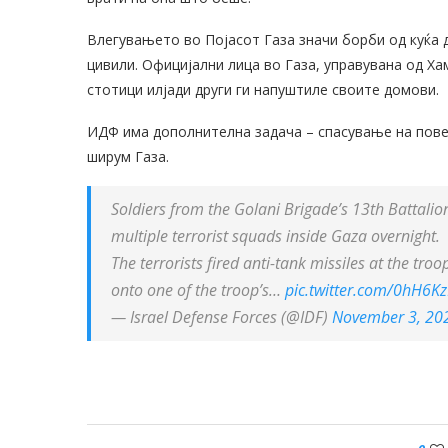
Влегувањето во Појасот Газа значи борби од куќа д
цивили. Официјални лица во Газа, управувана од Хам
стотици илјади други ги напуштиле своите домови.
ИДФ има дополнителна задача – спасување на повеќ
ширум Газа.
Soldiers from the Golani Brigade’s 13th Battali
multiple terrorist squads inside Gaza overnight.
The terrorists fired anti-tank missiles at the tr
onto one of the troop’s…
pic.twitter.com/0hH6K
— Israel Defense Forces (@IDF)
November 3, 20