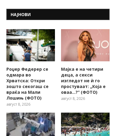
НАЈНОВИ
Роџер Федерер се
Мајка е на четири
одмара во
деца, а секси
Хрватска: Откри
изгледот не ѝ го
зошто секогаш се
простуваат: „Која е
враќа на Мали
оваа…?“ (ФОТО)
Италијански новинар брутално
МАСОВНА ТЕПАЧКА ВО А
Лошињ (ФОТО)
август 8, 2026
убиен – телото му било...
10.000 МЕТРИ: Пилото
август 8, 2026