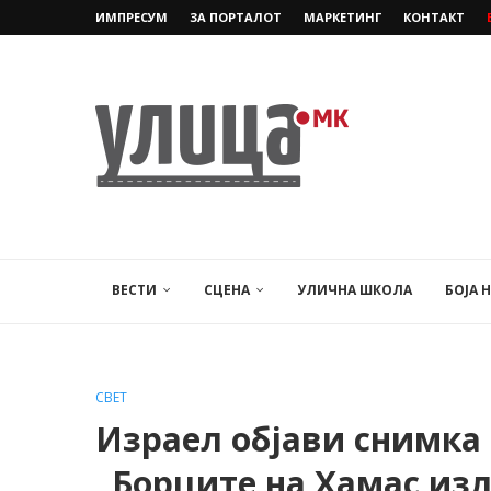
ИМПРЕСУМ
ЗА ПОРТАЛОТ
МАРКЕТИНГ
КОНТАКТ
ВЕСТИ
СЦЕНА
УЛИЧНА ШКОЛА
БОЈА 
СВЕТ
Израел објави снимка 
„Борците на Хамас изл