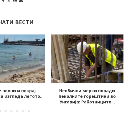
НАТИ ВЕСТИ
и мерки поради
ИРАНЦИТЕ ОБЈАВИЈА ВИДЕО
те горештини во
КАКО ДА СЕ УБИЕ МЕЛАНИЈА:...
: Работниците...