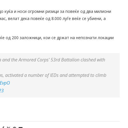
о куќа и носи огромни ризици за повеќе од два милиони
ас, велат дека повеќе од 8.000 луѓе веќе се убиени, а
е од 200 заложници, кои се држат на непознати локации
on and the Armored Corps’ 53rd Battalion clashed with
oops, activated a number of IEDs and attempted to climb
zEvpO
23