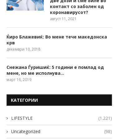
две дози и сме биле во
контакт со заболен од
коронавирусот?
август 11, 2021
Ќиро Блажевиќ: Во мене тече македонска
крв
декември 10, 2018
Снежана Ѓуришиќ: 5 години е помлад од
мене, но ме исполнува…
март 16, 2019
КАТЕГОРИИ
LIFESTYLE
(1.221)
Uncategorized
(98)