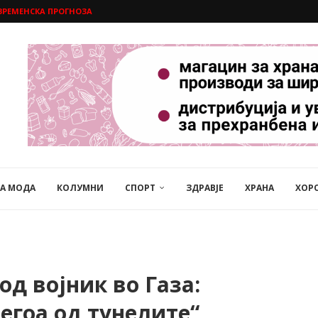
ВРЕМЕНСКА ПРОГНОЗА
НА МОДА
КОЛУМНИ
СПОРТ
ЗДРАВЈЕ
ХРАНА
ХОР
од војник во Газа:
егоа од тунелите“