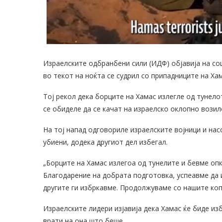
Израелските одбранбени сили (ИДФ) објавија на со
во текот на ноќта се судрил со припадниците на Хам
Тој рекол дека борците на Хамас излегле од тунело
се обиделе да се качат на израелско оклопно возил
На тој напад одговориле израелските војници и нас
убиени, додека другиот дел избегал.
„Борците на Хамас излегоа од тунелите и бевме оп
Благодарение на добрата подготовка, успеавме да 
другите ги избркавме. Продолжуваме со нашите коп
Израелските лидери изјавија дека Хамас ќе биде из
врати на она што беше.