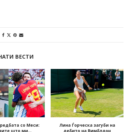
НАТИ ВЕСТИ
рческа загуби на
Уапсен Илчо Ѓорѓиоски,
о на Вимблдон
поранешниот претседател на