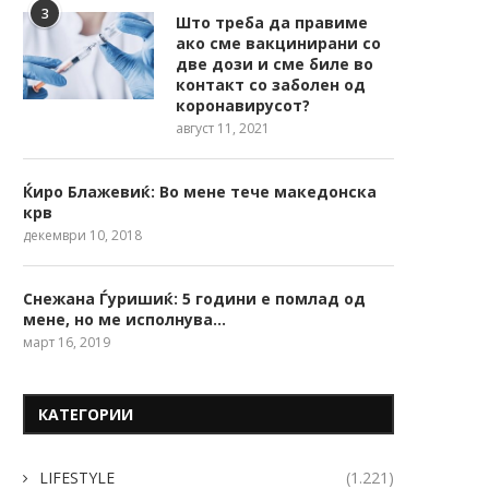
3
Што треба да правиме
ако сме вакцинирани со
две дози и сме биле во
контакт со заболен од
коронавирусот?
август 11, 2021
Ќиро Блажевиќ: Во мене тече македонска
крв
декември 10, 2018
Снежана Ѓуришиќ: 5 години е помлад од
мене, но ме исполнува…
март 16, 2019
КАТЕГОРИИ
LIFESTYLE
(1.221)