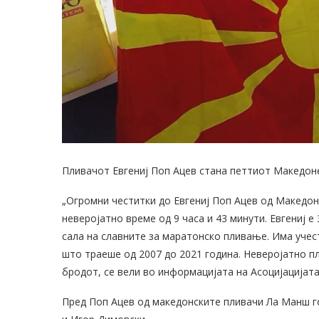
Пливачот Евгениј Поп Ацев стана петтиот Македон
„Огромни честитки до Евгениј Поп Ацев од Македон
неверојатно време од 9 часа и 43 минути. Евгениј 
сала на славните за маратонско пливање. Има учес
што траеше од 2007 до 2021 година. Неверојатно п
бродот, се вели во информацијата на Асоцијацијат
Пред Поп Ацев од македонските пливачи Ла Манш г