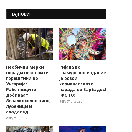
врати во...
НАЈНОВИ
Необични мерки
Ријана во
поради пеколните
гламурозно издание
горештини во
ја освои
Унгарија:
карневалската
Работниците
парада во Барбадос!
добиваат
(ФОТО)
безалкохолно пиво,
август 6, 2026
лубеници и
сладолед
август 6, 2026