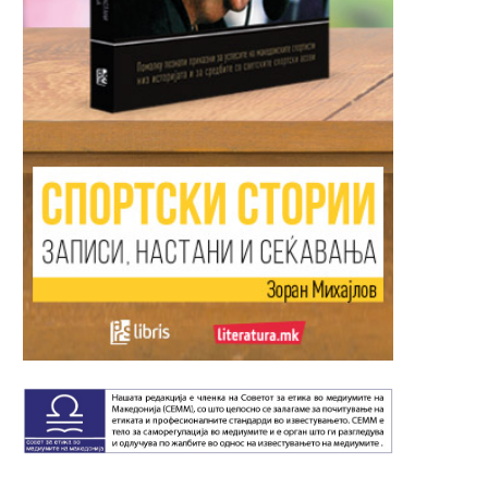
Авионот со македонските
РЕЗУЛТАТ ЗА ИСТОРИЈА
репрезентативци итно се
првпат еден маратон ист