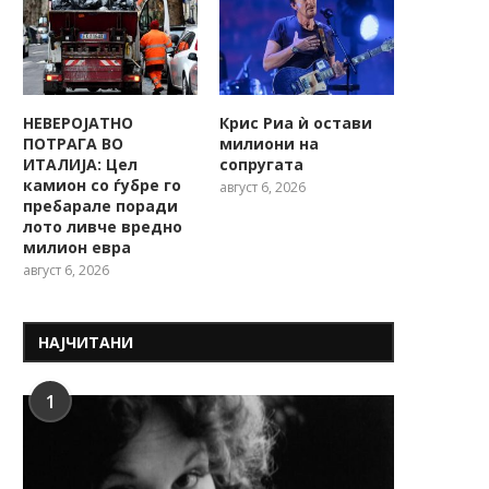
НЕВЕРОЈАТНО
Крис Риа ѝ остави
ПОТРАГА ВО
милиони на
ИТАЛИЈА: Цел
сопругата
камион со ѓубре го
август 6, 2026
пребарале поради
лото ливче вредно
милион евра
август 6, 2026
НАЈЧИТАНИ
1