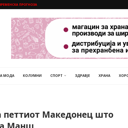
ВРЕМЕНСКА ПРОГНОЗА
НА МОДА
КОЛУМНИ
СПОРТ
ЗДРАВЈЕ
ХРАНА
ХОР
на петтиот Македонец што
Ла Манш