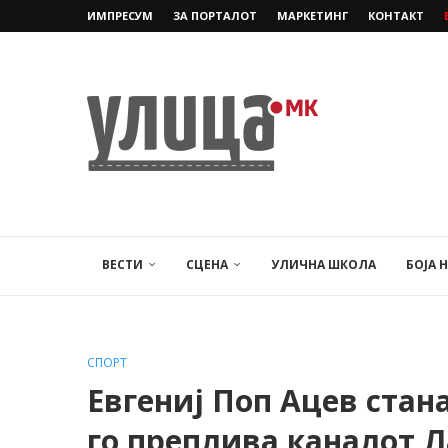
ИМПРЕСУМ
ЗА ПОРТАЛОТ
МАРКЕТИНГ
КОНТАКТ
ВЕСТИ
СЦЕНА
УЛИЧНА ШКОЛА
БОЈА 
СПОРТ
Евгениј Поп Ацев ста
го преплива каналот 