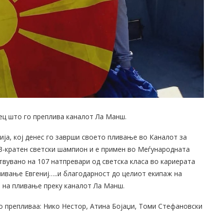
ец што го преплива каналот Ла Манш.
ија, кој денес го заврши своето пливање во Каналот за
е 3-кратен светски шампион и е примен во Меѓународната
твувано на 107 натпревари од светска класа во кариерата
ливање Евгениј…..и благодарност до целиот екипаж на
а на пливање преку каналот Ла Манш.
о препливаа: Нико Нестор, Атина Бојаџи, Томи Стефановски