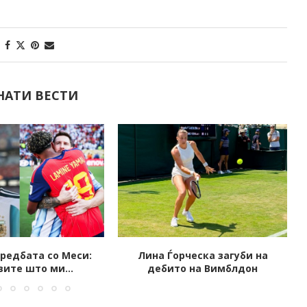
НАТИ ВЕСТИ
рческа загуби на
Уапсен Илчо Ѓорѓиоски,
о на Вимблдон
поранешниот претседател на
ФФМ