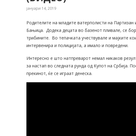
јануари 14, 2019
Родителите на младите ватерполисти на Партизан и
Бањица. Додека децата во базенот пливале, се боре
трибините. Во тепачката учествувале и мајките кои
интервенира и полицијата, а имало и повредени.
Интересно е што натпреварот немал никаков резулт
за настап во следната рунда од Купот на Србија. П
прекинот, ќе се играат денеска.