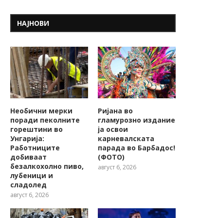
НАЈНОВИ
Необични мерки
Ријана во
поради пеколните
гламурозно издание
горештини во
ја освои
Унгарија:
карневалската
Работниците
парада во Барбадос!
добиваат
(ФОТО)
безалкохолно пиво,
август 6, 2026
лубеници и
сладолед
август 6, 2026