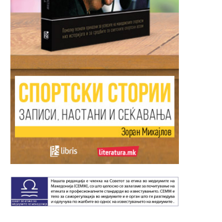
Авионот со македонските
РЕЗУЛТАТ ЗА ИСТОРИЈА
репрезентативци итно се
првпат еден маратон ист
врати во...