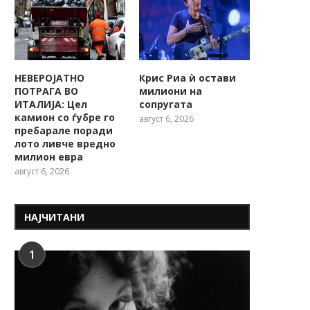
НЕВЕРОЈАТНО
Крис Риа ѝ остави
ПОТРАГА ВО
милиони на
ИТАЛИЈА: Цел
сопругата
камион со ѓубре го
август 6, 2026
пребарале поради
лото ливче вредно
милион евра
август 6, 2026
НАЈЧИТАНИ
1