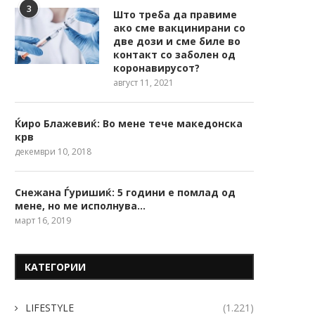
3
Што треба да правиме
ако сме вакцинирани со
две дози и сме биле во
контакт со заболен од
коронавирусот?
август 11, 2021
Ќиро Блажевиќ: Во мене тече македонска
крв
декември 10, 2018
Снежана Ѓуришиќ: 5 години е помлад од
мене, но ме исполнува…
март 16, 2019
КАТЕГОРИИ
LIFESTYLE
(1.221)