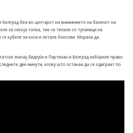
 Белград беа во центарот на вниманието на базенот на
ле за секоја топка, тие се тепале со тупаници на
 се кубеле за коси и летале боксови. Морала да
атски значај бидејќи и Партизан и Белград избориле право
оследните две минути, колку што останаа да се одиграат по