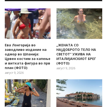
Ева Лонгорија во
„ЖЕНАТА СО
заводливо издание на
НАЈДОБРОТО ТЕЛО НА
одмор во Шпанија:
СВЕТОТ“ УЖИВА НА
Црвен костим за капење
ИТАЛИЈАНСКИОТ БРЕГ
и витката фигура во прв
(ФОТО)
план (ФОТО)
август 9, 2026
август 9, 2026