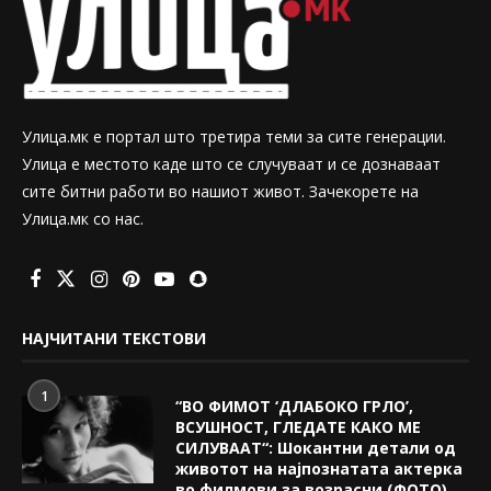
Улица.мк е портал што третира теми за сите генерации.
Улица е местото каде што се случуваат и се дознаваат
сите битни работи во нашиот живот. Зачекорете на
Улица.мк со нас.
НАЈЧИТАНИ ТЕКСТОВИ
1
“ВО ФИМОТ ‘ДЛАБОКО ГРЛО’,
ВСУШНОСТ, ГЛЕДАТЕ КАКО МЕ
СИЛУВААТ“: Шокантни детали од
животот на најпознатата актерка
во филмови за возрасни (ФОТО)