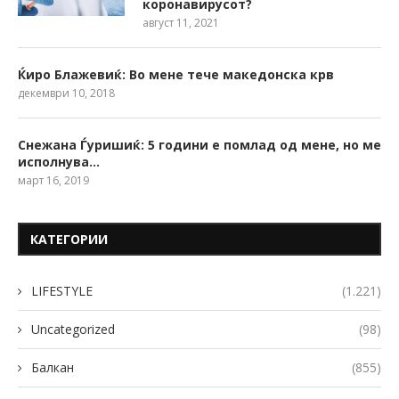
коронавирусот?
август 11, 2021
Ќиро Блажевиќ: Во мене тече македонска крв
декември 10, 2018
Снежана Ѓуришиќ: 5 години е помлад од мене, но ме
исполнува…
март 16, 2019
КАТЕГОРИИ
LIFESTYLE
(1.221)
Uncategorized
(98)
Балкан
(855)