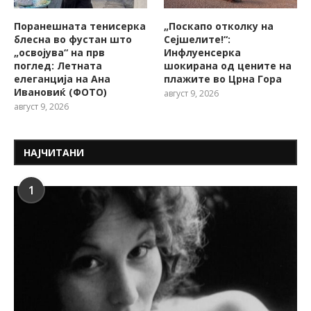
Поранешната тенисерка
„Поскапо отколку на
блесна во фустан што
Сејшелите!“:
„освојува“ на прв
Инфлуенсерка
поглед: Летната
шокирана од цените на
елеганција на Ана
плажите во Црна Гора
Ивановиќ (ФОТО)
август 9, 2026
август 9, 2026
НАЈЧИТАНИ
1