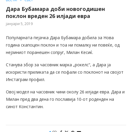
Дара Бубамара доби новогодишен
поклон вреден 26 илјади евра
јануари 5, 2019
Популарната пејачка Дара Бубамара добила за Нова
година скапоцен поклон и тоа ни помалку ни повеќе, од
нејзиниот поранешен сопруг, Милан Кесиќ.
Станува збор за часовник марка „рокелс“, а Дара ја
искористи приликата да се пофали со поклонот на својот
Инстаграм профил.
Овој модел на часовник чини околу 26 илјади евра. Дара и
Милан пред два дена го пославија 10-от роденден на
синот Константин.