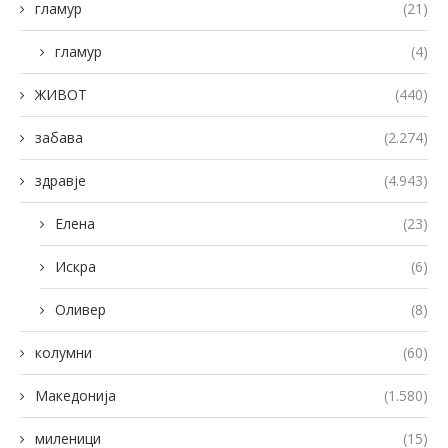
гламур
(21)
гламур
(4)
ЖИВОТ
(440)
забава
(2.274)
здравје
(4.943)
Елена
(23)
Искра
(6)
Оливер
(8)
колумни
(60)
Македонија
(1.580)
миленици
(15)