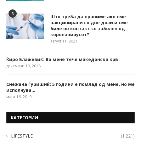
3
Што треба да правиме ако сме
вакцинирани со две дози и сме
биле во контакт со заболен од
коронавирусот?
август 11, 2021
Ќиро Блажевиќ: Во мене тече македонска крв
декември 10, 2018
Снежана Ѓуришиќ: 5 години е помлад од мене, но ме
исполнува…
март 16, 2019
КАТЕГОРИИ
LIFESTYLE
(1.221)