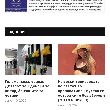
НАЈНОВИ
Големо намалување:
Најсекси тенисерката
Дизелот за 8 денари за
во светот во
литар, бензините за
провокативен фустан ги
четири
остави сите без зборови
(ФОТО и ВИДЕО)
август 10, 2026
август 10, 2026