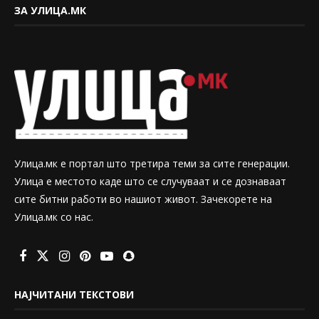
ЗА УЛИЦА.МК
Улица.мк е портал што третира теми за сите генерации.
Улица е местото каде што се случуваат и се дознаваат
сите битни работи во нашиот живот. Зачекорете на
Улица.мк со нас.
НАЈЧИТАНИ ТЕКСТОВИ