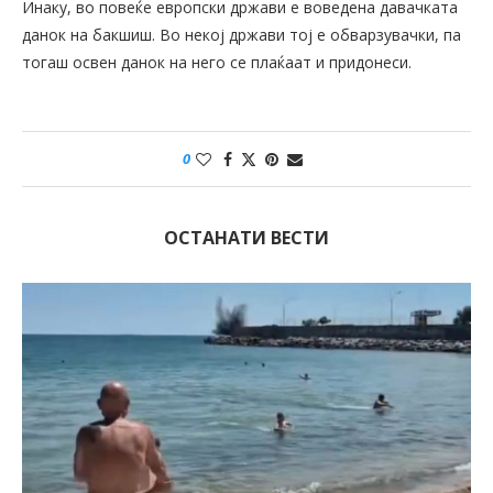
Инаку, во повеќе европски држави е воведена давачката
данок на бакшиш. Во некој држави тој е обварзувачки, па
тогаш освен данок на него се плаќаат и придонеси.
0
ОСТАНАТИ ВЕСТИ