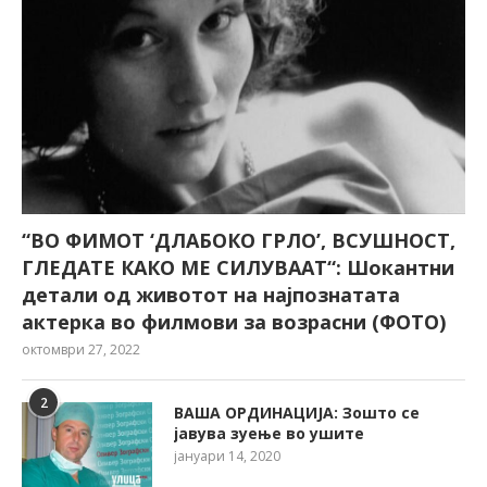
“ВО ФИМОТ ‘ДЛАБОКО ГРЛО’, ВСУШНОСТ,
ГЛЕДАТЕ КАКО МЕ СИЛУВААТ“: Шокантни
детали од животот на најпознатата
актерка во филмови за возрасни (ФОТО)
октомври 27, 2022
2
ВАША ОРДИНАЦИЈА: Зошто се
јавува зуење во ушите
јануари 14, 2020