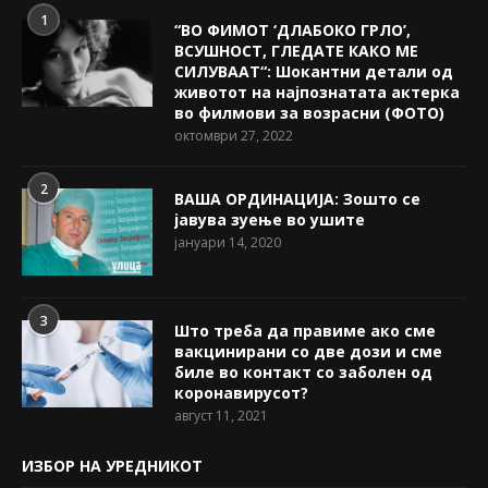
1
“ВО ФИМОТ ‘ДЛАБОКО ГРЛО’,
ВСУШНОСТ, ГЛЕДАТЕ КАКО МЕ
СИЛУВААТ“: Шокантни детали од
животот на најпознатата актерка
во филмови за возрасни (ФОТО)
октомври 27, 2022
2
ВАША ОРДИНАЦИЈА: Зошто се
јавува зуење во ушите
јануари 14, 2020
3
Што треба да правиме ако сме
вакцинирани со две дози и сме
биле во контакт со заболен од
коронавирусот?
август 11, 2021
ИЗБОР НА УРЕДНИКОТ