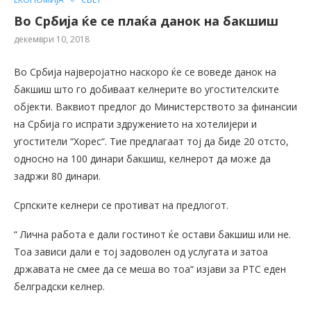
Во Србија ќе се плаќа данок на бакшиш
декември 10, 2018
Во Србија најверојатно наскоро ќе се воведе данок на
бакшиш што го добиваат келнерите во угостителските
објекти. Ваквиот предлог до Министерството за финансии
на Србија го испрати здружението на хотелијери и
угостители “Хорес“. Тие предлагаат тој да биде 20 отсто,
односно на 100 динари бакшиш, келнерот да може да
задржи 80 динари.
Српските келнери се противат на предлогот.
“ Лична работа е дали гостинот ќе остави бакшиш или не.
Тоа зависи дали е тој задоволен од услугата и затоа
државата не смее да се меша во тоа“ изјави за РТС еден
белградски келнер.