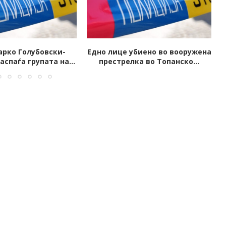
биено во вооружена
Запален автомобил на јавен
ка во Топанско...
обвинител од Скопје