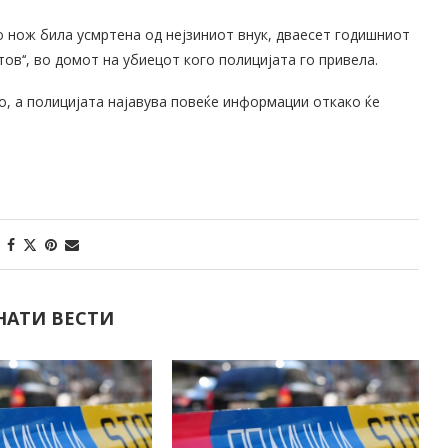
 нож била усмртена од нејзиниот внук, дваесет годишниот
тов‘‘, во домот на убиецот кого полицијата го привела.
о, а полицијата најавува повеќе информации откако ќе
НАТИ ВЕСТИ