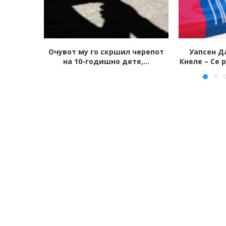
черепот
Уапсен Дарко Голубовски-
Едно лице у
,...
Кнеле – Се распаѓа групата на...
престрел