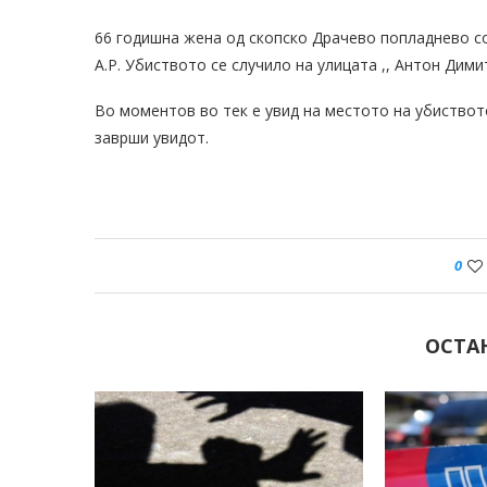
66 годишна жена од скопско Драчево попладнево со
А.Р. Убиството се случило на улицата ,, Антон Дими
Во моментов во тек е увид на местото на убиствот
заврши увидот.
0
ОСТА