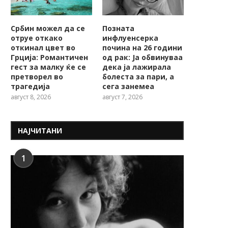
Србин можел да се
Позната
отруе откако
инфлуенсерка
откинал цвет во
почина на 26 години
Грција: Романтичен
од рак: Ја обвинуваа
гест за малку ќе се
дека ја лажирала
претворел во
болеста за пари, а
трагедија
сега занемеа
август 8, 2026
август 7, 2026
НАЈЧИТАНИ
1