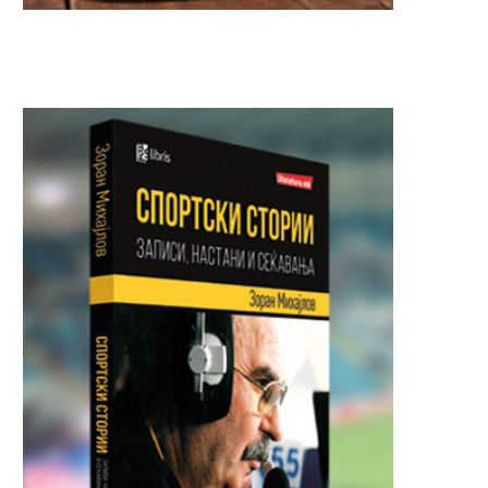
Загина 22-годишна девојка на
Вооружен грабеж во „Н
„Партизанска“ – возачот во...
во Градски парк,
разбојниците...