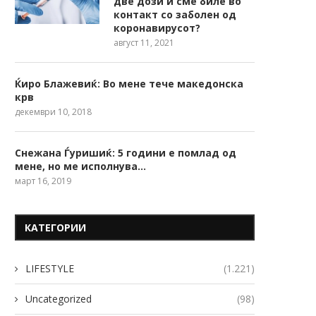
две дози и сме биле во
контакт со заболен од
коронавирусот?
август 11, 2021
Ќиро Блажевиќ: Во мене тече македонска
крв
декември 10, 2018
Снежана Ѓуришиќ: 5 години е помлад од
мене, но ме исполнува…
март 16, 2019
КАТЕГОРИИ
LIFESTYLE
(1.221)
Uncategorized
(98)