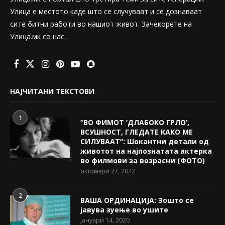
Улица е местото каде што се случуваат и се дознаваат
сите битни работи во нашиот живот. Зачекорете на
Улица.мк со нас.
НАЈЧИТАНИ ТЕКСТОВИ
1
“ВО ФИМОТ ‘ДЛАБОКО ГРЛО’,
ВСУШНОСТ, ГЛЕДАТЕ КАКО МЕ
СИЛУВААТ“: Шокантни детали од
животот на најпознатата актерка
во филмови за возрасни (ФОТО)
октомври 27, 2022
2
ВАША ОРДИНАЦИЈА: Зошто се
јавува зуење во ушите
јануари 14, 2020