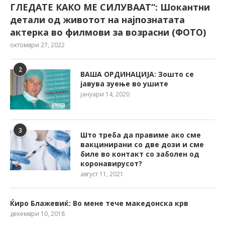
ГЛЕДАТЕ КАКО МЕ СИЛУВААТ“: Шокантни
детали од животот на најпознатата
актерка во филмови за возрасни (ФОТО)
октомври 27, 2022
2
ВАША ОРДИНАЦИЈА: Зошто се
јавува зуење во ушите
јануари 14, 2020
3
Што треба да правиме ако сме
вакцинирани со две дози и сме
биле во контакт со заболен од
коронавирусот?
август 11, 2021
Ќиро Блажевиќ: Во мене тече македонска крв
декември 10, 2018