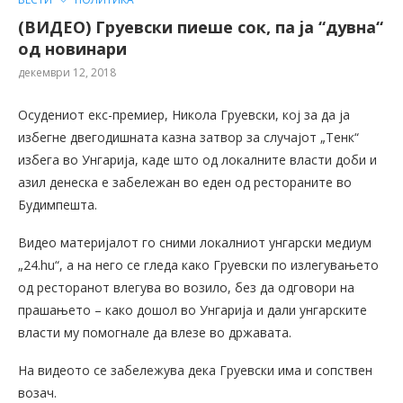
(ВИДЕО) Груевски пиеше сок, па ја “дувна“
од новинари
декември 12, 2018
Осудениот екс-премиер, Никола Груевски, кој за да ја
избегне двегодишната казна затвор за случајот „Тенк“
избега во Унгарија, каде што од локалните власти доби и
азил денеска е забележан во еден од рестораните во
Будимпешта.
Видео материјалот го сними локалниот унгарски медиум
„24.hu“, а на него се гледа како Груевски по излегувањето
од ресторанот влегува во возило, без да одговори на
прашањето – како дошол во Унгарија и дали унгарските
власти му помогнале да влезе во државата.
На видеото се забележува дека Груевски има и сопствен
возач.