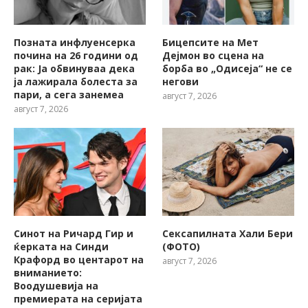
Позната инфлуенсерка
Бицепсите на Мет
почина на 26 години од
Дејмон во сцена на
рак: Ја обвинуваа дека
борба во „Одисеја“ не се
ја лажирала болеста за
негови
пари, а сега занемеа
август 7, 2026
август 7, 2026
Синот на Ричард Гир и
Сексапилната Хали Бери
ќерката на Синди
(ФОТО)
Крафорд во центарот на
август 7, 2026
вниманието:
Воодушевија на
премиерата на серијата