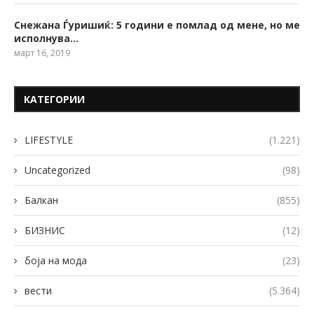
Снежана Ѓуришиќ: 5 години е помлад од мене, но ме
исполнува…
март 16, 2019
КАТЕГОРИИ
LIFESTYLE
(1.221)
Uncategorized
(98)
Балкан
(855)
БИЗНИС
(12)
боја на мода
(23)
вести
(5.364)