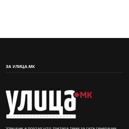
ЗА УЛИЦА.МК
Улица.мк е портал што третира теми за сите генерации.