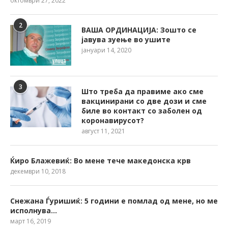
октомври 27, 2022
2
ВАША ОРДИНАЦИЈА: Зошто се
јавува зуење во ушите
јануари 14, 2020
3
Што треба да правиме ако сме
вакцинирани со две дози и сме
биле во контакт со заболен од
коронавирусот?
август 11, 2021
Ќиро Блажевиќ: Во мене тече македонска крв
декември 10, 2018
Снежана Ѓуришиќ: 5 години е помлад од мене, но ме
исполнува…
март 16, 2019