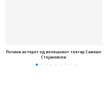
Почина актерот од велешкиот театар Самоил
Стојановски