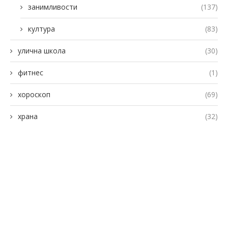
занимливости
(137)
култура
(83)
улична школа
(30)
фитнес
(1)
хороскоп
(69)
храна
(32)