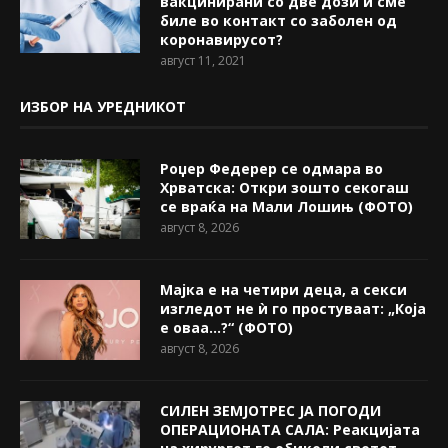
вакцинирани со две дози и сме
биле во контакт со заболен од
коронавирусот?
август 11, 2021
ИЗБОР НА УРЕДНИКОТ
Роџер Федерер се одмара во
Хрватска: Откри зошто секогаш
се враќа на Мали Лошињ (ФОТО)
август 8, 2026
Мајка е на четири деца, а секси
изгледот не ѝ го простуваат: „Која
е оваа…?“ (ФОТО)
август 8, 2026
СИЛЕН ЗЕМЈОТРЕС ЈА ПОГОДИ
ОПЕРАЦИОНАТА САЛА: Реакцијата