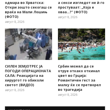
одмара во Хрватска:
а секси изгледот не ѝ го
Откри зошто секогаш се
простуваат: „Која е
враќа на Мали Лошињ
оваа…?“ (ФОТО)
(ФОТО)
август 8, 2026
август 8, 2026
СИЛЕН ЗЕМЈОТРЕС ЈА
Србин можел да се
ПОГОДИ ОПЕРАЦИОНАТА
отруе откако откинал
САЛА: Реакцијата на
цвет во Грција:
хирургот го обиколи
Романтичен гест за
светот (ВИДЕО)
малку ќе се претворел
во трагедија
август 8, 2026
август 8, 2026