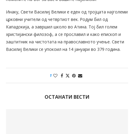
Инаку, Свети Василиј Велики е еден од тројцата најголеми
црковни учители од четвртиот век. Родум бил од
Кападокија, а завршил школо во Атина. Тој бил голем
христијански филозоф, а се прославил и како епископ и
заштитник на чистотата на православното учење. Свети
Василиј Велики се упокоил на 14 јануари во 379 година.
1
ОСТАНАТИ ВЕСТИ