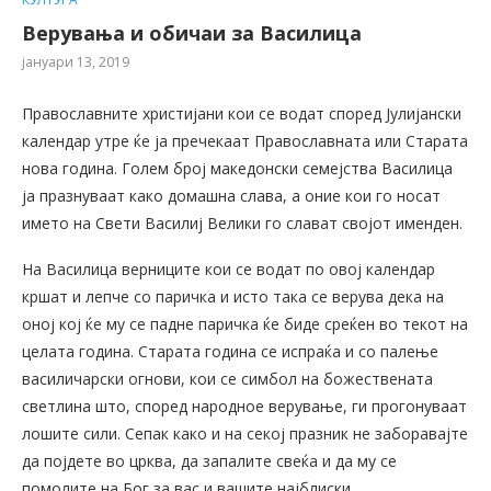
Верувања и обичаи за Василица
јануари 13, 2019
Православните христијани кои се водат според Јулијански
календар утре ќе ја пречекаат Православната или Старата
нова година. Голем број македонски семејства Василица
ја празнуваат како домашна слава, а оние кои го носат
името на Свети Василиј Велики го слават својот именден.
На Василица верниците кои се водат по овој календар
кршат и лепче со паричка и исто така се верува дека на
оној кој ќе му се падне паричка ќе биде среќен во текот на
целата година. Старата година се испраќа и со палење
василичарски огнови, кои се симбол на божествената
светлина што, според народное верување, ги прогонуваат
лошите сили. Сепак како и на секој празник не заборавајте
да појдете во црква, да запалите свеќа и да му се
помолите на Бог за вас и вашите најблиски.