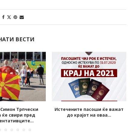
НАТИ ВЕСТИ
е пасоши ќе важат
Пристигнаа вакцините од
јот на оваа...
Грција