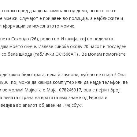
 откако пред два дена заминало од дома, по што не се
 мрежи. Случајот е пријавен во полиција, а најблиските и
 информации за исчезнатото момче.
ета Секондо (26), роден во Италија, кој во неделата
јдам моето синче. Излезе синоќа околу 20 часот и последен
е со бела шкода (таблички СК1566АП) . Ве молам помогнете
јде каква било трага, нека ѝ заѕвони, луѓево не спијат! Ова
836. Кој може да хакира компјутер или да најде телефон, ве
е молам! Мајката е Маја, ‭078246917‬, ова е нејзин број!
а левата страна на вратата има знаме од Европа и
ведува во апелот објавен на „Фејсбук“.