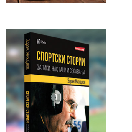
Почна делењето бесплатни
“СЕ СРАМАМ ОД СИ
картички за патарина на
ГЛУПОСТИ“: Наставни
српските...
Весела, една...