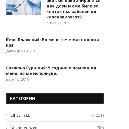
ако сме вакцинирани со
две дози и сме биле во
контакт со заболен од
коронавирусот?
август 11, 2021
Ќиро Блажевиќ: Во мене тече македонска
крв
декември 10, 2018
Снежана Ѓуришиќ: 5 години е помлад од
мене, но ме исполнува…
март 16, 2019
КАТЕГОРИИ
LIFESTYLE
(1.221)
Uncategorized
(98)