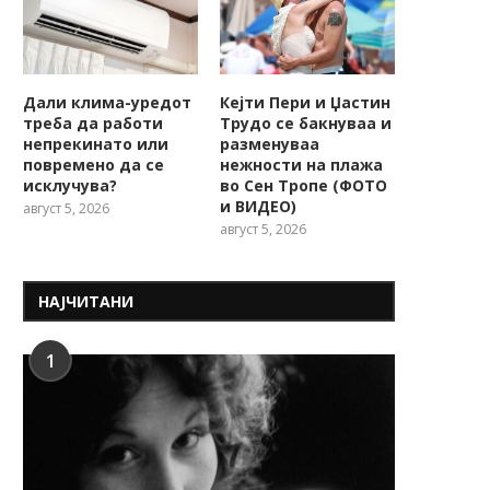
Дали клима-уредот
Кејти Пери и Џастин
треба да работи
Трудо се бакнуваа и
непрекинато или
разменуваа
повремено да се
нежности на плажа
исклучува?
во Сен Тропе (ФОТО
и ВИДЕО)
август 5, 2026
август 5, 2026
НАЈЧИТАНИ
1