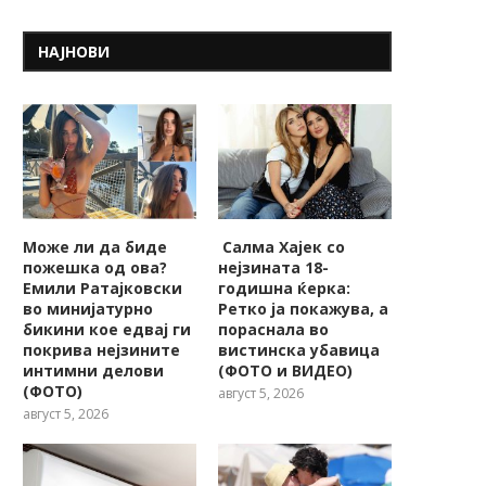
НАЈНОВИ
Може ли да биде
Салма Хајек со
пожешкa од ова?
нејзината 18-
Емили Ратајковски
годишна ќерка:
во минијатурно
Ретко ја покажува, a
бикини кое едвај ги
пораснала во
покрива нејзините
вистинска убавица
интимни делови
(ФОТО и ВИДЕО)
(ФОТО)
август 5, 2026
август 5, 2026