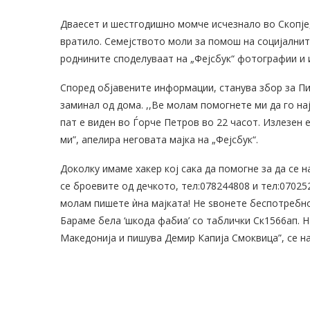
Дваесет и шестгодишно момче исчезнало во Скопје,
вратило. Семејството моли за помош на социјалните
роднините споделуваат на „Фејсбук“ фотографии и
Според објавените информации, станува збор за Пин
заминал од дома. ,,Ве молам помогнете ми да го на
пат е виден во Ѓорче Петров во 22 часот. Излезен 
ми”, апелира неговата мајка на „Фејсбук“.
Доколку имаме хакер кој сака да помогне за да се на
се броевите од дечкото, тел:078244808 и тел:070252
молам пишете ѝна мајката! Не ѕвонете беспотребно в
Бараме бела ‘шкода фабиа’ со таблички Ск1566ап. Н
Македонија и пишува Демир Капија Смоквица”, се на