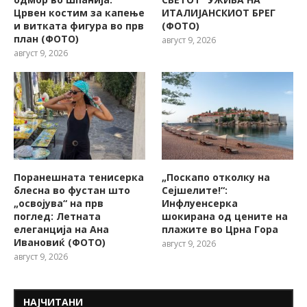
Црвен костим за капење
ИТАЛИЈАНСКИОТ БРЕГ
и витката фигура во прв
(ФОТО)
план (ФОТО)
август 9, 2026
август 9, 2026
Поранешната тенисерка
„Поскапо отколку на
блесна во фустан што
Сејшелите!“:
„освојува“ на прв
Инфлуенсерка
поглед: Летната
шокирана од цените на
елеганција на Ана
плажите во Црна Гора
Ивановиќ (ФОТО)
август 9, 2026
август 9, 2026
НАЈЧИТАНИ