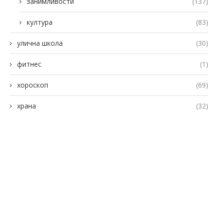
занимливости
(137)
култура
(83)
улична школа
(30)
фитнес
(1)
хороскоп
(69)
храна
(32)