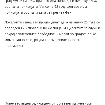
град Жухаи синоќа, при што беа повредени неколку лица,
соопшти полицијата. Уапсен е 62-годишен возач, а
полицијата соопшти дека се презива Фан.
Локалните извештаи проценуваат дека најмалку 20 луѓе се
повредени и испратени во болница. Инцидентот се случи и
покрај зголемените безбедносни мерки во градот, во кој
моментално се одржува голем цивилен и воен
аеромитинг.
Повеќето видеа од инцидентот објавени од очевидци