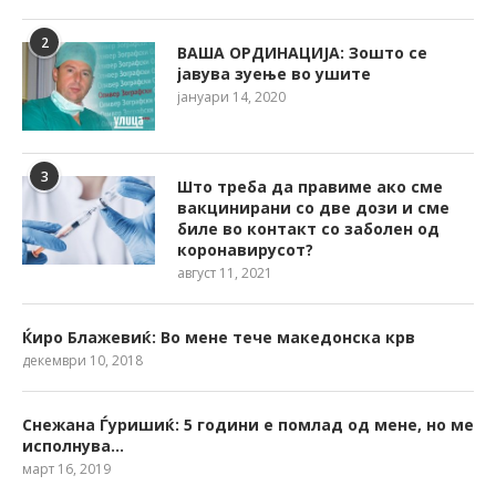
2
ВАША ОРДИНАЦИЈА: Зошто се
јавува зуење во ушите
јануари 14, 2020
3
Што треба да правиме ако сме
вакцинирани со две дози и сме
биле во контакт со заболен од
коронавирусот?
август 11, 2021
Ќиро Блажевиќ: Во мене тече македонска крв
декември 10, 2018
Снежана Ѓуришиќ: 5 години е помлад од мене, но ме
исполнува…
март 16, 2019