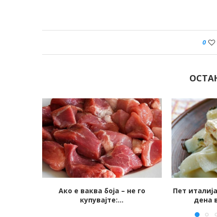
0
ОСТА
не го
Пет италијански јадења за пет
Сараевскио
дена во неделата:...
бидат за