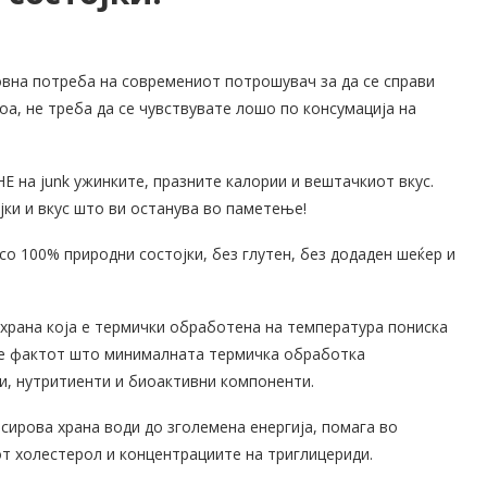
овна потреба на современиот потрошувач за да се справи
а, не треба да се чувствувате лошо по консумација на
 НЕ на junk ужинките, празните калории и вештачкиот вкус.
ојки и вкус што ви останува во паметење!
, со 100% природни состојки, без глутен, без додаден шеќер и
 храна која е термички обработена на температура пониска
а е фактот што минималната термичка обработка
и, нутритиенти и биоактивни компоненти.
ирова храна води до зголемена енергија, помага во
т холестерол и концентрациите на триглицериди.