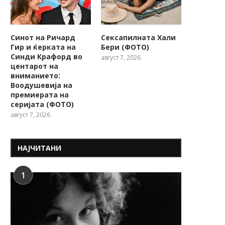
Синот на Ричард
Сексапилната Хали
Гир и ќерката на
Бери (ФОТО)
Синди Крафорд во
август 7, 2026
центарот на
вниманието:
Воодушевија на
премиерата на
серијата (ФОТО)
август 7, 2026
НАЈЧИТАНИ
1