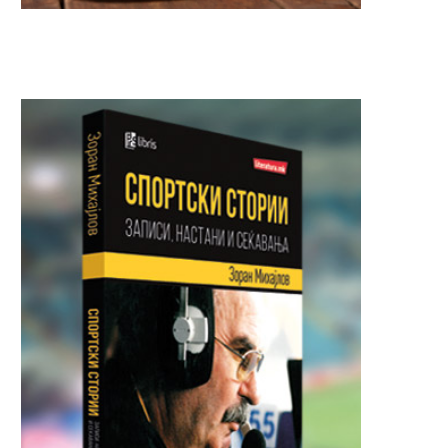
ОТКАКО МЕСОТО ПОСКАПЕ:
ЏЕЈМИ ОЛИВЕР ОСЛАБЕ
Виенската шницла оди во
КИЛОГРАМИ: Познатиот 
историјата?
откри...