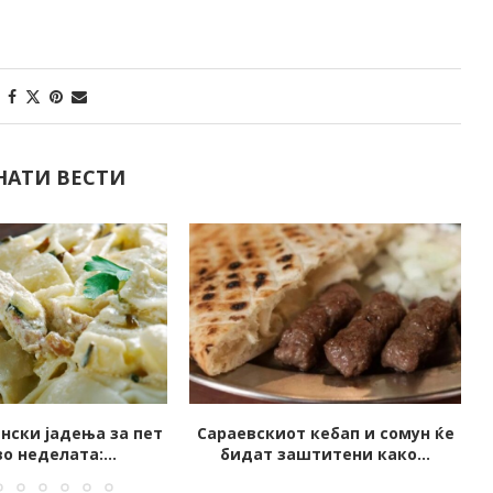
НАТИ ВЕСТИ
т кебап и сомун ќе
БЕЗ НАПОРНИ ДИЕТИ: 15
штитени како...
основни совети за слабеење