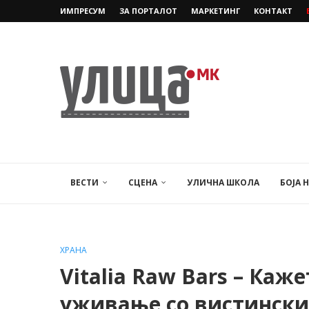
ИМПРЕСУМ
ЗА ПОРТАЛОТ
МАРКЕТИНГ
КОНТАКТ
ВЕСТИ
СЦЕНА
УЛИЧНА ШКОЛА
БОЈА 
ХРАНА
Vitalia Raw Bars – Каже
уживање со вистински 