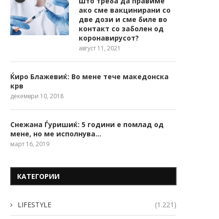
Што треба да правиме
ако сме вакцинирани со
две дози и сме биле во
контакт со заболен од
коронавирусот?
август 11, 2021
Ќиро Блажевиќ: Во мене тече македонска
крв
декември 10, 2018
Снежана Ѓуришиќ: 5 години е помлад од
мене, но ме исполнува…
март 16, 2019
КАТЕГОРИИ
LIFESTYLE
(1.221)