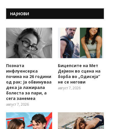
НАЈНОВИ
Позната
Бицепсите на Мет
инфлуенсерка
Дејмон во сцена на
почина на 26 години
борба во „Одисеја“
од рак: Ја обвинуваа
не се негови
дека ја лажирала
август 7, 2026
болеста за пари, а
сега занемеа
август 7, 2026