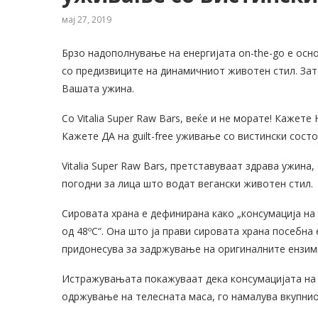
мај 27, 2019
Брзо надополнување на енергијата on-the-go е осн
со предизвиците на динамичниот животен стил. Зато
Вашата ужина.
Со Vitalia Super Raw Bars, веќе и не морате! Кажете
Кажете ДА на guilt-free уживање со вистински сост
Vitalia Super Raw Bars, претставуваат здрава ужина
погодни за лица што водат вегански животен стил.
Сировата храна е дефинирана како „консумација на
од 48ºС“. Она што ја прави сировата храна посебн
придонесува за задржувањe на оригиналните ензим
Истражувањата покажуваат дека консумацијата на с
одржување на телесната маса, го намалува вкупнио