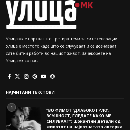
Улица.мк е портал што третира теми за сите генерации.
Улица е местото каде што се случуваат и се дознаваат
сите битни работи во нашиот живот. Зачекорете на
Улица.мк со нас.
НАЈЧИТАНИ ТЕКСТОВИ
1
“ВО ФИМОТ ‘ДЛАБОКО ГРЛО’,
ВСУШНОСТ, ГЛЕДАТЕ КАКО МЕ
СИЛУВААТ“: Шокантни детали од
животот на најпознатата актерка