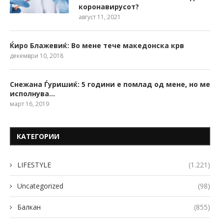
коронавирусот?
август 11, 2021
Ќиро Блажевиќ: Во мене тече македонска крв
декември 10, 2018
Снежана Ѓуришиќ: 5 години е помлад од мене, но ме
исполнува…
март 16, 2019
КАТЕГОРИИ
LIFESTYLE
(1.221)
Uncategorized
(98)
Балкан
(855)