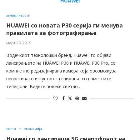
HUAWEI
занимливости
HUAWEI со новата P30 серија ги менува
правилата за фотографирање
март 29, 2019
Водечкиот технолошки бренд, Huawei, го објави
лансирањето на HUAWEI P30 и HUAWEI P30 Pro, со
комплетно редизајнирана камера која овозможува
непрекинато искуство за снимање со паметните
телефони. Видете повеќе светло …
вести
економија
Huawei гo лансираше 5G смартфонот на