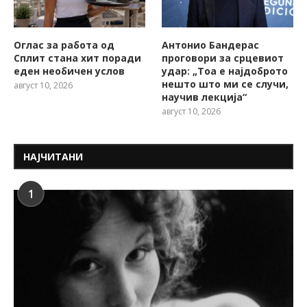
Оглас за работа од
Антонио Бандерас
Сплит стана хит поради
проговори за срцевиот
еден необичен услов
удар: „Тоа е најдоброто
нешто што ми се случи,
август 10, 2026
научив лекција“
август 10, 2026
НАЈЧИТАНИ
1