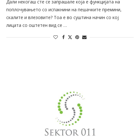
Дали некогаш сте се запрашале која е функцијата на
поплочувањето со испакнини на пешачките премини,
скалите и влезовите? Тоа е во суштина начин со кој
лицата со оштетен вид се …