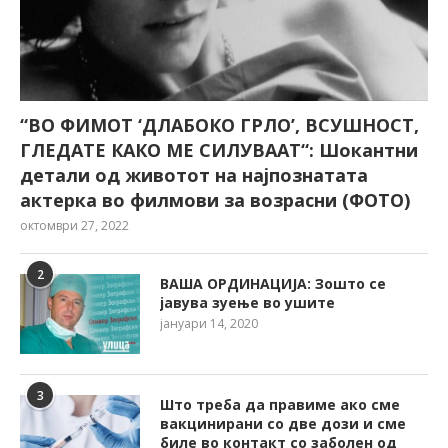
“ВО ФИМОТ ‘ДЛАБОКО ГРЛО’, ВСУШНОСТ,
ГЛЕДАТЕ КАКО МЕ СИЛУВААТ“: Шокантни
детали од животот на најпознатата
актерка во филмови за возрасни (ФОТО)
октомври 27, 2022
2
ВАША ОРДИНАЦИЈА: Зошто се
јавува зуење во ушите
јануари 14, 2020
3
Што треба да правиме ако сме
вакцинирани со две дози и сме
биле во контакт со заболен од