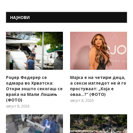
НАЈНОВИ
Роџер Федерер се
Мајка е на четири деца,
одмара во Хрватска:
а секси изгледот не ѝ го
Откри зошто секогаш се
простуваат: „Која е
враќа на Мали Лошињ
оваа…?“ (ФОТО)
(ФОТО)
август 8, 2026
август 8, 2026