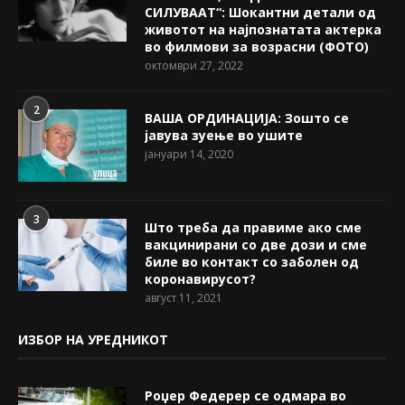
СИЛУВААТ“: Шокантни детали од
животот на најпознатата актерка
во филмови за возрасни (ФОТО)
октомври 27, 2022
2
ВАША ОРДИНАЦИЈА: Зошто се
јавува зуење во ушите
јануари 14, 2020
3
Што треба да правиме ако сме
вакцинирани со две дози и сме
биле во контакт со заболен од
коронавирусот?
август 11, 2021
ИЗБОР НА УРЕДНИКОТ
Роџер Федерер се одмара во