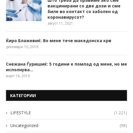
Што треба да правиме ако сме
вакцинирани со две дози и сме
биле во контакт со заболен од
коронавирусот?
август 11, 2021
Ќиро Блажевиќ: Во мене тече македонска крв
декември 10, 2018
Снежана Ѓуришиќ: 5 години е помлад од мене, но ме
исполнува…
март 16, 2019
КАТЕГОРИИ
LIFESTYLE
(1.221)
Uncategorized
(98)