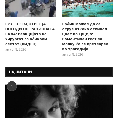
СИЛЕН ЗЕМЈОТРЕС ЈА
Србин можел да се
ПОГОДИ ОПЕРАЦИОНАТА
отруе откако откинал
САЛА: Реакцијата на
цвет во Грција:
хирургот го обиколи
Романтичен гест за
светот (ВИДЕО)
малку ќе се претворел
во трагедија
август 8, 2026
август 8, 2026
НАЈЧИТАНИ
1