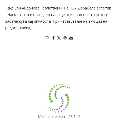
Д-р Ели Андонова сопственик на ПЗУ Дорабела естетик
Насмевката е огледало на лицето и прво нешто што се
забележува кај личноста. При изразување на емоции на
радост, среќа, …