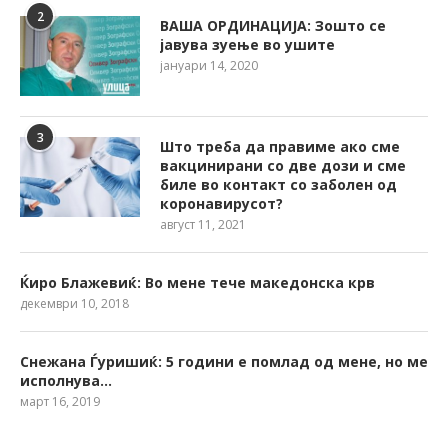
2
ВАША ОРДИНАЦИЈА: Зошто се
јавува зуење во ушите
јануари 14, 2020
3
Што треба да правиме ако сме
вакцинирани со две дози и сме
биле во контакт со заболен од
коронавирусот?
август 11, 2021
Ќиро Блажевиќ: Во мене тече македонска крв
декември 10, 2018
Снежана Ѓуришиќ: 5 години е помлад од мене, но ме
исполнува…
март 16, 2019