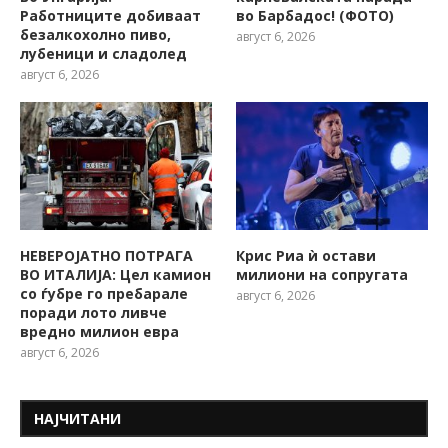
Работниците добиваат
во Барбадос! (ФОТО)
безалкохолно пиво,
август 6, 2026
лубеници и сладолед
август 6, 2026
НЕВЕРОЈАТНО ПОТРАГА
Крис Риа ѝ остави
ВО ИТАЛИЈА: Цел камион
милиони на сопругата
со ѓубре го пребарале
август 6, 2026
поради лото ливче
вредно милион евра
август 6, 2026
НАЈЧИТАНИ