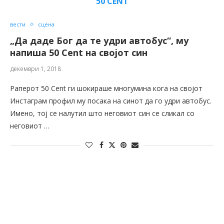
50 CENT
вести
сцена
„Да даде Бог да те удри автобус“, му
напиша 50 Cent на својот син
декември 1, 2018
Раперот 50 Cent ги шокираше многумина кога на својот
Инстаграм профил му посака на синот да го удри автобус.
Имено, тој се налутил што неговиот син се сликал со
неговиот …