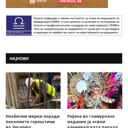
НАЈНОВИ
Необични мерки поради
Ријана во гламурозно
пеколните горештини
издание ја освои
во Унгарија:
карневалската парада