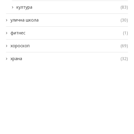
култура
(83)
улична школа
(30)
фитнес
(1)
хороскоп
(69)
храна
(32)