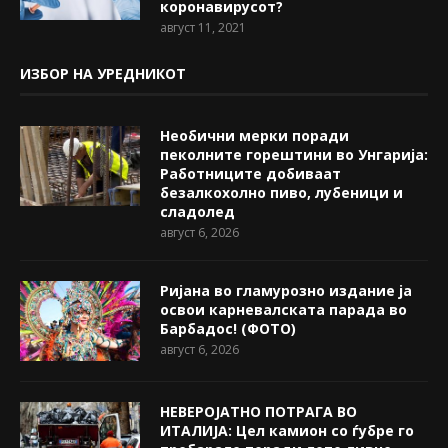
коронавирусот?
август 11, 2021
ИЗБОР НА УРЕДНИКОТ
Необични мерки поради
пеколните горештини во Унгарија:
Работниците добиваат
безалкохолно пиво, лубеници и
сладолед
август 6, 2026
Ријана во гламурозно издание ја
освои карневалската парада во
Барбадос! (ФОТО)
август 6, 2026
НЕВЕРОЈАТНО ПОТРАГА ВО
ИТАЛИЈА: Цел камион со ѓубре го