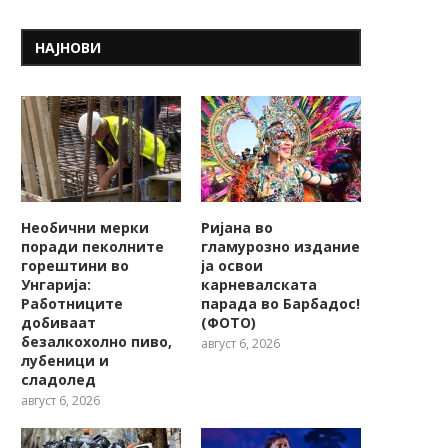
НАЈНОВИ
Необични мерки
Ријана во
поради пеколните
гламурозно издание
горештини во
ја освои
Унгарија:
карневалската
Работниците
парада во Барбадос!
добиваат
(ФОТО)
безалкохолно пиво,
август 6, 2026
лубеници и
сладолед
август 6, 2026