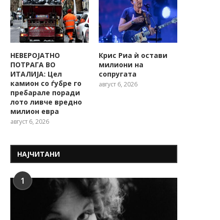
НЕВЕРОЈАТНО
Крис Риа ѝ остави
ПОТРАГА ВО
милиони на
ИТАЛИЈА: Цел
сопругата
камион со ѓубре го
август 6, 2026
пребарале поради
лото ливче вредно
милион евра
август 6, 2026
НАЈЧИТАНИ
1