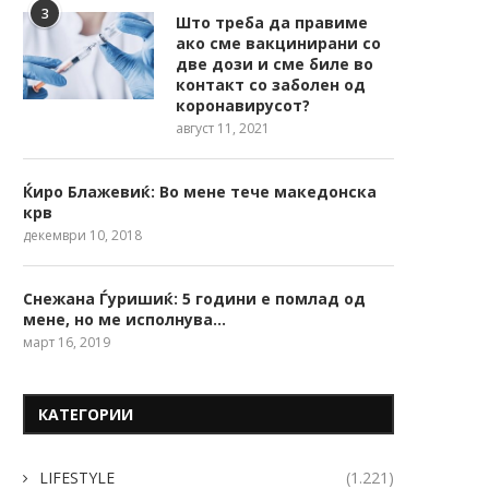
3
Што треба да правиме
ако сме вакцинирани со
две дози и сме биле во
контакт со заболен од
коронавирусот?
август 11, 2021
Ќиро Блажевиќ: Во мене тече македонска
крв
декември 10, 2018
Снежана Ѓуришиќ: 5 години е помлад од
мене, но ме исполнува…
март 16, 2019
КАТЕГОРИИ
LIFESTYLE
(1.221)