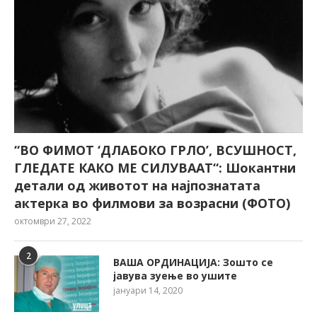
“ВО ФИМОТ ‘ДЛАБОКО ГРЛО’, ВСУШНОСТ,
ГЛЕДАТЕ КАКО МЕ СИЛУВААТ“: Шокантни
детали од животот на најпознатата
актерка во филмови за возрасни (ФОТО)
октомври 27, 2022
2
ВАША ОРДИНАЦИЈА: Зошто се
јавува зуење во ушите
јануари 14, 2020