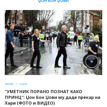
ЏОН БОН ЏОВИ
забава
сцена
“УМЕТНИК ПОРАНО ПОЗНАТ КАКО
ПРИНЦ“: Џон Бон Џови му даде прекар на
Хари (ФОТО и ВИДЕО)