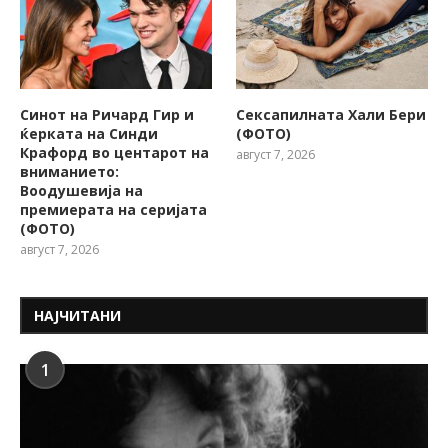
Синот на Ричард Гир и
Сексапилната Хали Бери
ќерката на Синди
(ФОТО)
Крафорд во центарот на
август 7, 2026
вниманието:
Воодушевија на
премиерата на серијата
(ФОТО)
август 7, 2026
НАЈЧИТАНИ
1