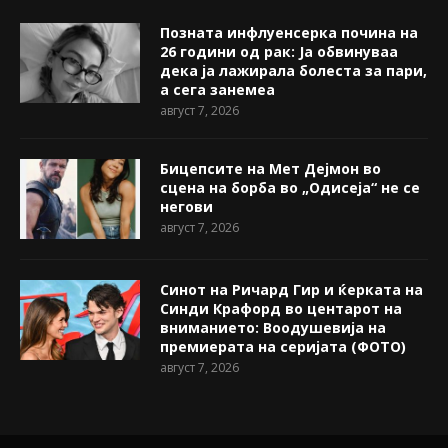
Позната инфлуенсерка почина на
26 години од рак: Ја обвинуваа
дека ја лажирала болеста за пари,
а сега занемеа
август 7, 2026
Бицепсите на Мет Дејмон во
сцена на борба во „Одисеја“ не се
негови
август 7, 2026
Синот на Ричард Гир и ќерката на
Синди Крафорд во центарот на
вниманието: Воодушевија на
премиерата на серијата (ФОТО)
август 7, 2026