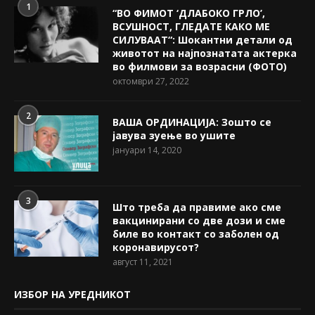
1
“ВО ФИМОТ ‘ДЛАБОКО ГРЛО’,
ВСУШНОСТ, ГЛЕДАТЕ КАКО МЕ
СИЛУВААТ“: Шокантни детали од
животот на најпознатата актерка
во филмови за возрасни (ФОТО)
октомври 27, 2022
2
ВАША ОРДИНАЦИЈА: Зошто се
јавува зуење во ушите
јануари 14, 2020
3
Што треба да правиме ако сме
вакцинирани со две дози и сме
биле во контакт со заболен од
коронавирусот?
август 11, 2021
ИЗБОР НА УРЕДНИКОТ