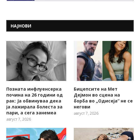
НАЈНОВИ
Позната инфлуенсерка
Бицепсите на Мет
почина на 26 години од
Дејмон во сцена на
рак: Ја обвинуваа дека
борба во „Одисеја“ не се
ја лажирала болеста за
негови
пари, а сега занемеа
август 7, 2026
август 7, 2026