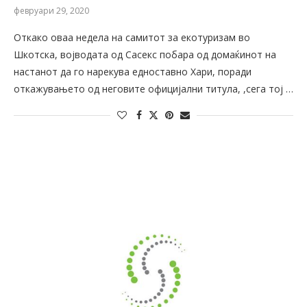
февруари 29, 2020
Откако оваа недела на самитот за екотуризам во
Шкотска, војводата од Сасекс побара од домаќинот на
настанот да го нарекува едноставно Хари, поради
откажувањето од неговите официјални титула, ,сега тој …