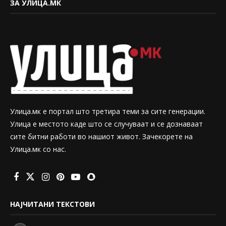
ЗА УЛИЦА.МК
Улица.мк е портал што третира теми за сите генерации.
Улица е местото каде што се случуваат и се дознаваат
сите битни работи во нашиот живот. Зачекорете на
Улица.мк со нас.
НАЈЧИТАНИ ТЕКСТОВИ