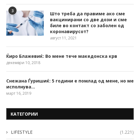
3
Што треба да правиме ако сме
вакцинирани со две дози и сме
биле во контакт со заболен од
коронавирусот?
август 11, 2021
Ќиро Блажевиќ: Во мене тече македонска крв
декември 10, 2018
Снежана Ѓуришиќ: 5 години е помлад од мене, но ме
исполнува…
март 16, 2019
КАТЕГОРИИ
LIFESTYLE
(1.221)