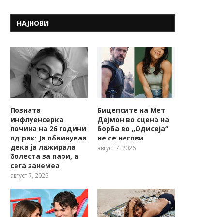
НАЈНОВИ
Позната
Бицепсите на Мет
инфлуенсерка
Дејмон во сцена на
почина на 26 години
борба во „Одисеја“
од рак: Ја обвинуваа
не се негови
дека ја лажирала
август 7, 2026
болеста за пари, а
сега занемеа
август 7, 2026