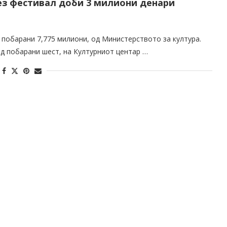
ез фестивал доби 3 милиони денари
побарани 7,775 милиони, од Министерството за култура.
д побарани шест, на Културниот центар …