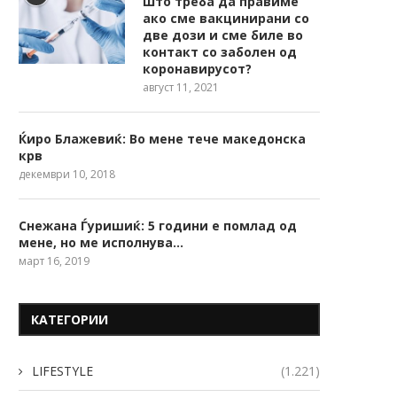
Што треба да правиме
ако сме вакцинирани со
две дози и сме биле во
контакт со заболен од
коронавирусот?
август 11, 2021
Ќиро Блажевиќ: Во мене тече македонска
крв
декември 10, 2018
Снежана Ѓуришиќ: 5 години е помлад од
мене, но ме исполнува…
март 16, 2019
КАТЕГОРИИ
LIFESTYLE
(1.221)