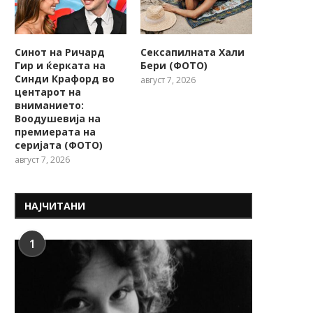
Синот на Ричард
Сексапилната Хали
Гир и ќерката на
Бери (ФОТО)
Синди Крафорд во
август 7, 2026
центарот на
вниманието:
Воодушевија на
премиерата на
серијата (ФОТО)
август 7, 2026
НАЈЧИТАНИ
1