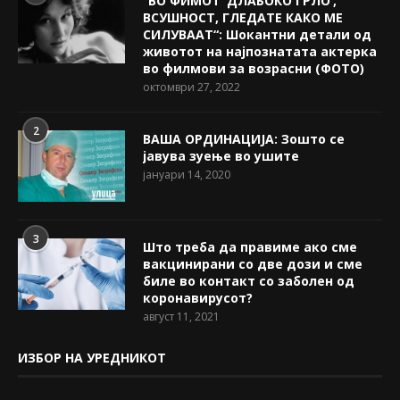
“ВО ФИМОТ ‘ДЛАБОКО ГРЛО’,
ВСУШНОСТ, ГЛЕДАТЕ КАКО МЕ
СИЛУВААТ“: Шокантни детали од
животот на најпознатата актерка
во филмови за возрасни (ФОТО)
октомври 27, 2022
2
ВАША ОРДИНАЦИЈА: Зошто се
јавува зуење во ушите
јануари 14, 2020
3
Што треба да правиме ако сме
вакцинирани со две дози и сме
биле во контакт со заболен од
коронавирусот?
август 11, 2021
ИЗБОР НА УРЕДНИКОТ