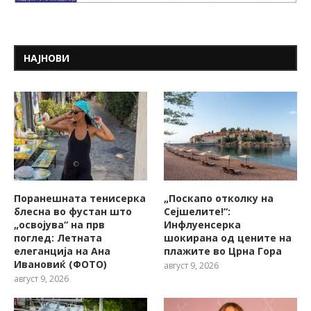
НАЈНОВИ
Поранешната тенисерка
„Поскапо отколку на
блесна во фустан што
Сејшелите!“:
„освојува“ на прв
Инфлуенсерка
поглед: Летната
шокирана од цените на
елеганција на Ана
плажите во Црна Гора
Ивановиќ (ФОТО)
август 9, 2026
август 9, 2026