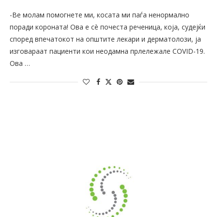
-Ве молам помогнете ми, косата ми паѓа ненормално
поради короната! Ова е сè почеста реченица, која, судејќи
според впечатокот на општите лекари и дерматолози, ја
изговараат пациенти кои неодамна прлележале COVID-19.
Ова …