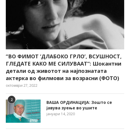
“ВО ФИМОТ ‘ДЛАБОКО ГРЛО’, ВСУШНОСТ,
ГЛЕДАТЕ КАКО МЕ СИЛУВААТ“: Шокантни
детали од животот на најпознатата
актерка во филмови за возрасни (ФОТО)
октомври 27, 2022
2
ВАША ОРДИНАЦИЈА: Зошто се
јавува зуење во ушите
јануари 14, 2020