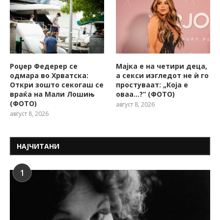
Роџер Федерер се
Мајка е на четири деца,
одмара во Хрватска:
а секси изгледот не ѝ го
Откри зошто секогаш се
простуваат: „Која е
враќа на Мали Лошињ
оваа…?“ (ФОТО)
(ФОТО)
август 8, 2026
август 8, 2026
НАЈЧИТАНИ
1