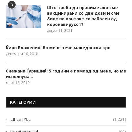
3
Што треба да правиме ако сме
вакцинирани со две дози и сме
биле во контакт со заболен од
коронавирусот?
август 11, 2021
Ќиро Блажевиќ: Во мене тече македонска крв
декември 10, 2018
Снежана Ѓуришиќ: 5 години е помлад од мене, но ме
исполнува…
март 16, 2019
КАТЕГОРИИ
LIFESTYLE
(1.221)
Uncategorized
(98)