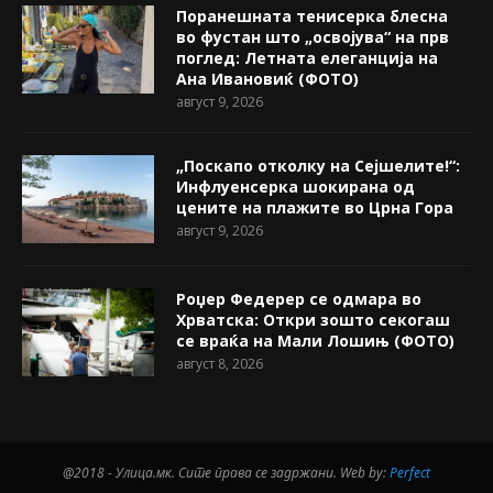
Поранешната тенисерка блесна
во фустан што „освојува“ на прв
поглед: Летната елеганција на
Ана Ивановиќ (ФОТО)
август 9, 2026
„Поскапо отколку на Сејшелите!“:
Инфлуенсерка шокирана од
цените на плажите во Црна Гора
август 9, 2026
Роџер Федерер се одмара во
Хрватска: Откри зошто секогаш
се враќа на Мали Лошињ (ФОТО)
август 8, 2026
@2018 - Улица.мк. Сите права се задржани. Web by:
Perfect