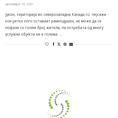
декември 10, 2021
Јукон, територија во северозападна Канада со пејсажи
кои ретко кого оставаат рамнодушен, не може да се
пофали со голем број жители, па потребата од многу
услужни објекти не е голема. …