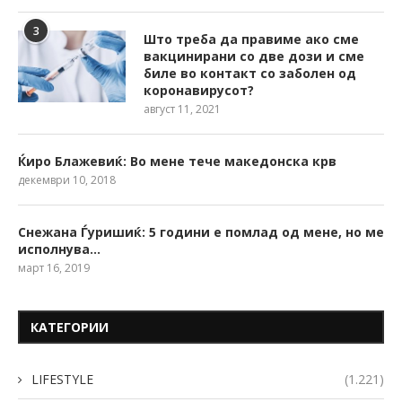
3
Што треба да правиме ако сме
вакцинирани со две дози и сме
биле во контакт со заболен од
коронавирусот?
август 11, 2021
Ќиро Блажевиќ: Во мене тече македонска крв
декември 10, 2018
Снежана Ѓуришиќ: 5 години е помлад од мене, но ме
исполнува…
март 16, 2019
КАТЕГОРИИ
LIFESTYLE
(1.221)