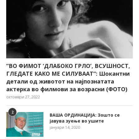
“ВО ФИМОТ ‘ДЛАБОКО ГРЛО’, ВСУШНОСТ,
ГЛЕДАТЕ КАКО МЕ СИЛУВААТ“: Шокантни
детали од животот на најпознатата
актерка во филмови за возрасни (ФОТО)
октомври 27, 2022
2
ВАША ОРДИНАЦИЈА: Зошто се
јавува зуење во ушите
јануари 14, 2020