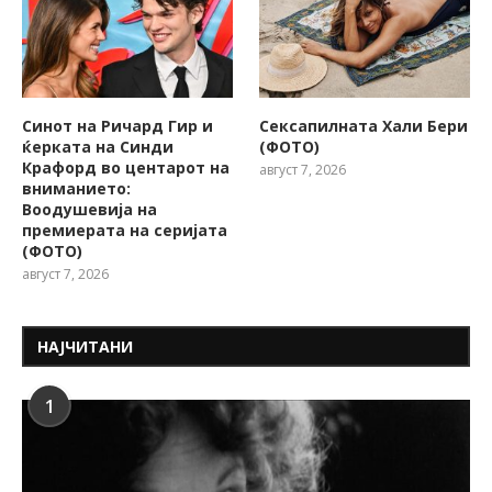
Синот на Ричард Гир и
Сексапилната Хали Бери
ќерката на Синди
(ФОТО)
Крафорд во центарот на
август 7, 2026
вниманието:
Воодушевија на
премиерата на серијата
(ФОТО)
август 7, 2026
НАЈЧИТАНИ
1