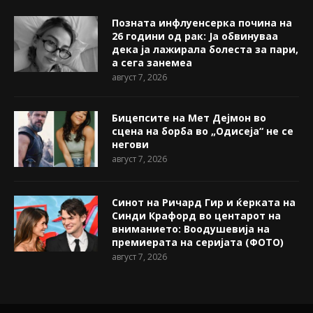
Позната инфлуенсерка почина на
26 години од рак: Ја обвинуваа
дека ја лажирала болеста за пари,
а сега занемеа
август 7, 2026
Бицепсите на Мет Дејмон во
сцена на борба во „Одисеја“ не се
негови
август 7, 2026
Синот на Ричард Гир и ќерката на
Синди Крафорд во центарот на
вниманието: Воодушевија на
премиерата на серијата (ФОТО)
август 7, 2026