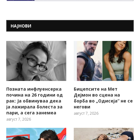
НАЈНОВИ
Позната инфлуенсерка
Бицепсите на Мет
почина на 26 години од
Дејмон во сцена на
рак: Ја обвинуваа дека
борба во „Одисеја“ не се
ја лажирала болеста за
негови
пари, а сега занемеа
август 7, 2026
август 7, 2026