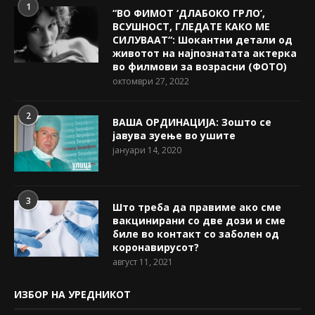
1
“ВО ФИМОТ ‘ДЛАБОКО ГРЛО’,
ВСУШНОСТ, ГЛЕДАТЕ КАКО МЕ
СИЛУВААТ“: Шокантни детали од
животот на најпознатата актерка
во филмови за возрасни (ФОТО)
октомври 27, 2022
2
ВАША ОРДИНАЦИЈА: Зошто се
јавува зуење во ушите
јануари 14, 2020
3
Што треба да правиме ако сме
вакцинирани со две дози и сме
биле во контакт со заболен од
коронавирусот?
август 11, 2021
ИЗБОР НА УРЕДНИКОТ