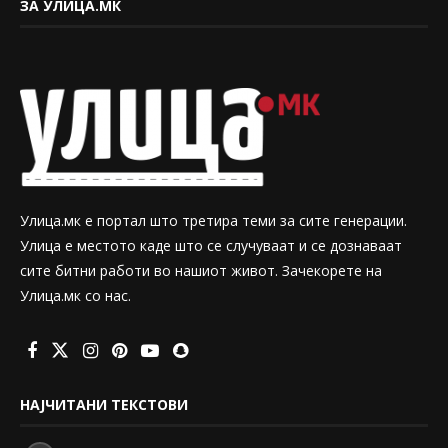
ЗА УЛИЦА.МК
Улица.мк е портал што третира теми за сите генерации.
Улица е местото каде што се случуваат и се дознаваат
сите битни работи во нашиот живот. Зачекорете на
Улица.мк со нас.
НАЈЧИТАНИ ТЕКСТОВИ