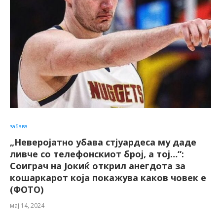
забава
„Неверојатно убава стјуардеса му даде
ливче со телефонскиот број, а тој…“:
Соиграч на Јокиќ открил анегдота за
кошаркарот која покажува каков човек е
(ФОТО)
мај 14, 2024