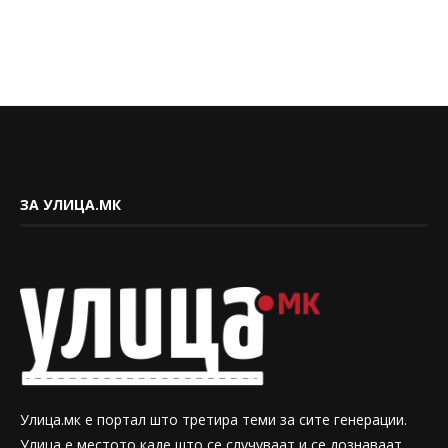
ЗА УЛИЦА.МК
Улица.мк е портал што третира теми за сите генерации.
Улица е местото каде што се случуваат и се дознаваат