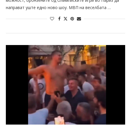
можност, бронзените од Олимписките игри во Париз да
направат уште едно ново шоу. МВП на веселбата …