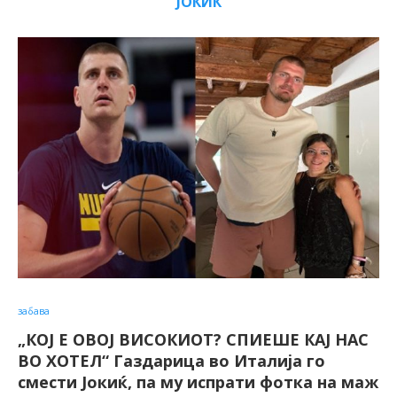
ЈОКИЌ
забава
„КОЈ Е ОВОЈ ВИСОКИОТ? СПИЕШЕ КАЈ НАС
ВО ХОТЕЛ“ Газдарица во Италија го
смести Јокиќ, па му испрати фотка на маж