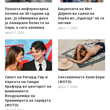
Позната инфлуенсерка
Бицепсите на Мет
почина на 26 години од
Дејмон во сцена на
рак: Ја обвинуваа дека
борба во „Одисеја“ не се
ја лажирала болеста за
негови
пари, а сега занемеа
август 7, 2026
август 7, 2026
Синот на Ричард Гир и
Сексапилната Хали Бери
ќерката на Синди
(ФОТО)
Крафорд во центарот на
август 7, 2026
вниманието:
Воодушевија на
премиерата на серијата
(ФОТО)