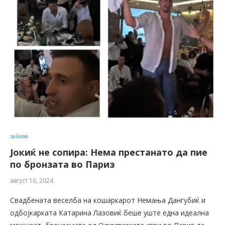
забава
Јокиќ не сопира: Нема престанато да пие
по бронзата во Париз
август 16, 2024
Свадбената веселба на кошаркарот Немања Дангубиќ и
одбојкарката Катарина Лазовиќ беше уште една идеална