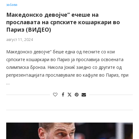
забава
Македонско девојче“ ечеше на
прославата на српските кошаркари во
Париз (ВИДЕО)
август 11, 2024
Македонско девојче“ беше една од песните со кои
српските кошаркари во Париз ја прославија освоената
олимписка бронза. Никола Јокиќ заедно со другите од
репрезентацијата прославувале во кафуле во Париз, при
…