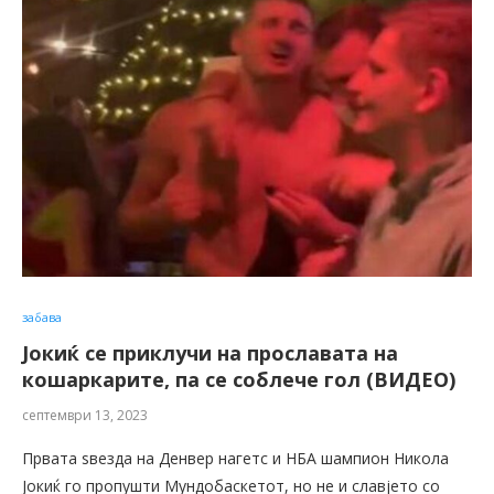
забава
Јокиќ се приклучи на прославата на
кошаркарите, па се соблече гол (ВИДЕО)
септември 13, 2023
Првата ѕвезда на Денвер нагетс и НБА шампион Никола
Јокиќ го пропушти Мундобаскетот, но не и славјето со