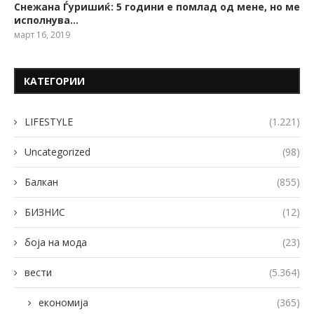
Снежана Ѓуришиќ: 5 години е помлад од мене, но ме
исполнува…
март 16, 2019
КАТЕГОРИИ
LIFESTYLE
(1.221)
Uncategorized
(98)
Балкан
(855)
БИЗНИС
(12)
боја на мода
(23)
вести
(5.364)
економија
(365)