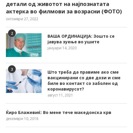
детали од животот на најпознатата
актерка во филмови за возрасни (ФОТО)
октомври 27, 2022
2
ВАША ОРДИНАЦИЈА: Зошто се
јавува зуење во ушите
јануари 14, 2020
3
Што треба да правиме ако сме
вакцинирани со две дози и сме
биле во контакт со заболен од
коронавирусот?
август 11, 2021
Ќиро Блажевиќ: Во мене тече македонска крв
декември 10, 2018