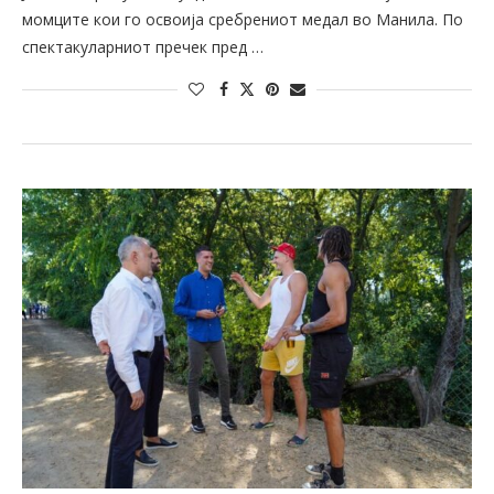
момците кои го освоија сребрениот медал во Манила. По
спектакуларниот пречек пред …