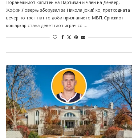
Поранешниот капитен на Партизан и член на Денвер,
Жофри Ловерњ зборувал за Никола Јокиќ кој претходната
вечер по трет пат го доби признанието МВП. Српскиот
кошаркар стана деветтиот играч со …