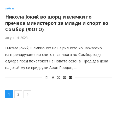
забава
Никола Јокиќ во шорц и влечки го
пречека министерот за млади и спорт во
Сомбор (ФОТО)
август 14, 2023
Никола Јокиќ, шампионот на најсилното кошаркарско
натпреварување во светот, се наоѓа во Сомбор каде
одмара пред почетокот на новата сезона. Пред два дена
на Јокиќ му се придружи Арон Гордон, …
1
2