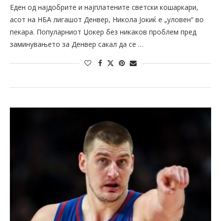
Еден од најдобрите и најплатените светски кошаркари,
асот на НБА лигашот Денвер, Никола Јокиќ е „уловен“ во
пекара. Популарниот Џокер без никаков проблем пред
заминувањето за Денвер сакал да се …