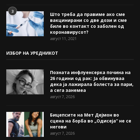
3
Што треба да правиме ако сме
вакцинирани со две дози и сме
биле во контакт со заболен од
коронавирусот?
август 11, 2021
ИЗБОР НА УРЕДНИКОТ
Позната инфлуенсерка почина на
26 години од рак: Ја обвинуваа
дека ја лажирала болеста за пари,
а сега занемеа
август 7, 2026
Бицепсите на Мет Дејмон во
сцена на борба во „Одисеја“ не се
негови
август 7, 2026