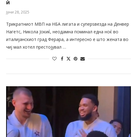
ѝ
јуни 28, 2025
Трикратниот МВП на НБА лигата и суперѕвезда на Денвер
Нагетс, Никола Јокиќ, неодамна поминал една ноќ во
италијанскиот град Ферара, а интересно е што жената во
чиј мал хотел престојувал …