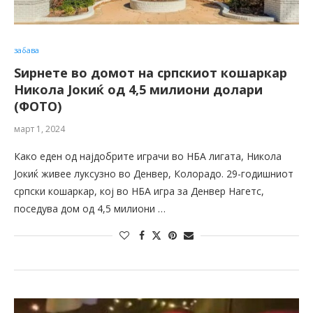
забава
Ѕирнете во домот на српскиот кошаркар
Никола Јокиќ од 4,5 милиони долари
(ФОТО)
март 1, 2024
Како еден од најдобрите играчи во НБА лигата, Никола
Јокиќ живее луксузно во Денвер, Колорадо. 29-годишниот
српски кошаркар, кој во НБА игра за Денвер Нагетс,
поседува дом од 4,5 милиони …