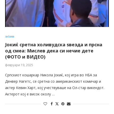
забава
Јокиќ сретна холивудска ѕвезда и прсна
од смеа: Мислев дека си нечие дете
(ФОТО и ВИДЕО)
февруари 19, 2025
Српскиот кошаркар Никола Јокиќ, кој игра во НБА за
Денвер Нагетс, се сретна со американскиот комичар и
актер Кевин Харт, кој учествуваше на Ол-стар викендот.
Актерот кој е висок околу …