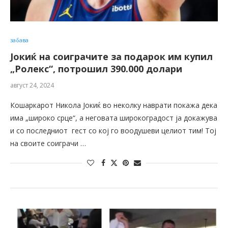
забава
Јокиќ на соиграчите за подарок им купил
„Ролекс“, потрошил 390.000 долари
август 24, 2024
Кошаркарот Никола Јокиќ во неколку наврати покажа дека
има „широко срце“, а неговата широкоградост ја докажува
и со последниот гест со кој го воодушеви целиот тим! Тој
на своите соиграчи …