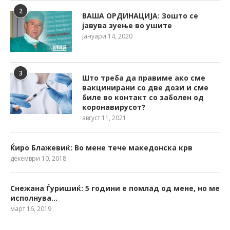
2
ВАША ОРДИНАЦИЈА: Зошто се
јавува зуење во ушите
јануари 14, 2020
3
Што треба да правиме ако сме
вакцинирани со две дози и сме
биле во контакт со заболен од
коронавирусот?
август 11, 2021
Ќиро Блажевиќ: Во мене тече македонска крв
декември 10, 2018
Снежана Ѓуришиќ: 5 години е помлад од мене, но ме
исполнува…
март 16, 2019