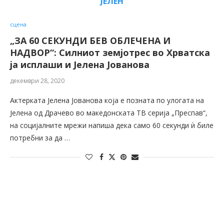
ЈЕЛЕН
сцена
„ЗА 60 СЕКУНДИ БЕВ ОБЛЕЧЕНА И
НАДВОР“: Силниот земјотрес во Хрватска
ја исплаши и Јелена Јованова
декември 28, 2020
Актерката Јелена Јованова која е позната по улогата на
Јелена од Драчево во македонската ТВ серија „Преспав“,
на социјалните мрежи напиша дека само 60 секунди ѝ биле
потребни за да …