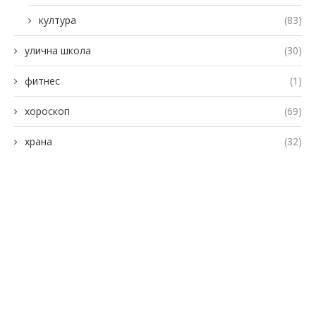
култура
(83)
улична школа
(30)
фитнес
(1)
хороскоп
(69)
храна
(32)