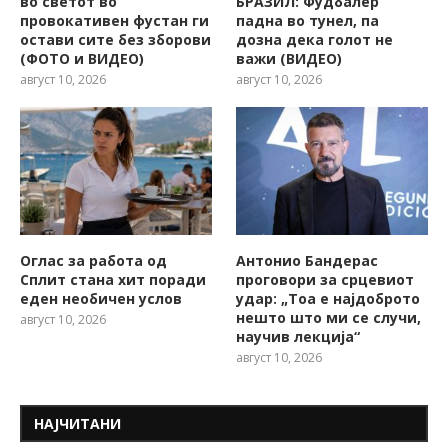
во светот во
БРАЗИЛ: Фудбалер
провокативен фустан ги
падна во тунел, па
остави сите без зборови
дозна дека голот не
(ФОТО и ВИДЕО)
важи (ВИДЕО)
август 10, 2026
август 10, 2026
Оглас за работа од
Антонио Бандерас
Сплит стана хит поради
проговори за срцевиот
еден необичен услов
удар: „Тоа е најдоброто
нешто што ми се случи,
август 10, 2026
научив лекција“
август 10, 2026
НАЈЧИТАНИ