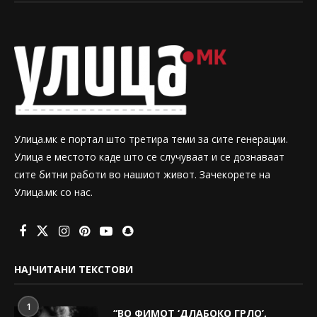
Улица.мк е портал што третира теми за сите генерации.
Улица е местото каде што се случуваат и се дознаваат
сите битни работи во нашиот живот. Зачекорете на
Улица.мк со нас.
НАЈЧИТАНИ ТЕКСТОВИ
1
“ВО ФИМОТ ‘ДЛАБОКО ГРЛО’,