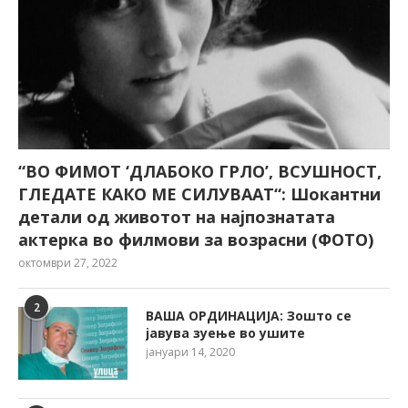
“ВО ФИМОТ ‘ДЛАБОКО ГРЛО’, ВСУШНОСТ,
ГЛЕДАТЕ КАКО МЕ СИЛУВААТ“: Шокантни
детали од животот на најпознатата
актерка во филмови за возрасни (ФОТО)
октомври 27, 2022
2
ВАША ОРДИНАЦИЈА: Зошто се
јавува зуење во ушите
јануари 14, 2020