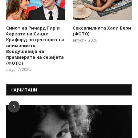
Синот на Ричард Гир и
Сексапилната Хали Бери
ќерката на Синди
(ФОТО)
Крафорд во центарот на
август 7, 2026
вниманието:
Воодушевија на
премиерата на серијата
(ФОТО)
август 7, 2026
НАЈЧИТАНИ
1