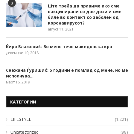
3
Што треба да правиме ако сме
вакцинирани со две дози и сме
биле во контакт со заболен од
коронавирусот?
август 11, 2021
Ќиро Блажевиќ: Во мене тече македонска крв
декември 10, 2018
Снежана Ѓуришиќ: 5 години е помлад од мене, но ме
исполнува…
март 16, 2019
КАТЕГОРИИ
LIFESTYLE
(1.221)
Uncategorized
(98)