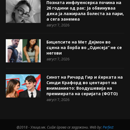
Позната инфлуенсерка почина на
26 години од рак: Ја обвинуваа
дека ја лажирала болеста за пари,
а сега занемеа
август 7, 2026
Бицепсите на Мет Дејмон во
сцена на борба во „Одисеја“ не се
негови
август 7, 2026
Синот на Ричард Гир и ќерката на
Синди Крафорд во центарот на
вниманието: Воодушевија на
премиерата на серијата (ФОТО)
август 7, 2026
@2018 - Улица.мк. Сите права се задржани. Web by:
Perfect