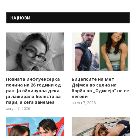
НАЈНОВИ
Позната инфлуенсерка
Бицепсите на Мет
почина на 26 години од
Дејмон во сцена на
рак: Ја обвинуваа дека
борба во „Одисеја“ не се
ја лажирала болеста за
негови
пари, а сега занемеа
август 7, 2026
август 7, 2026