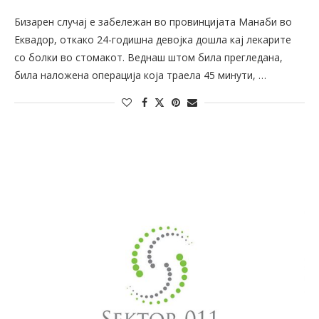
Бизарен случај е забележан во провинцијата Манаби во
Еквадор, откако 24-годишна девојка дошла кај лекарите
со болки во стомакот. Веднаш штом била прегледана,
била наложена операција која траела 45 минути, …