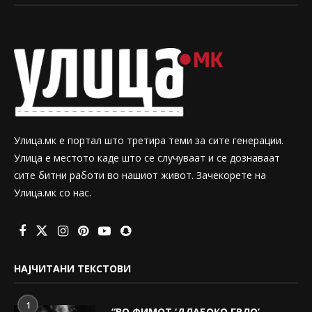
Улица.мк е портал што третира теми за сите генерации.
Улица е местото каде што се случуваат и се дознаваат
сите битни работи во нашиот живот. Зачекорете на
Улица.мк со нас.
НАЈЧИТАНИ ТЕКСТОВИ
1
“ВО ФИМОТ ‘ДЛАБОКО ГРЛО’,