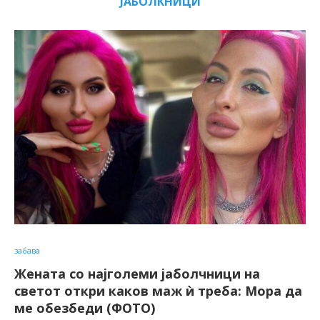
ЈАБОЛКНИЦИ
забава
Жената со најголеми јаболчници на
светот откри каков маж ѝ треба: Мора да
ме обезбеди (ФОТО)