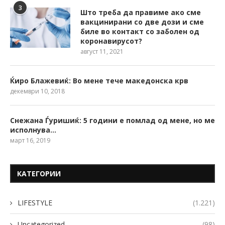
3
Што треба да правиме ако сме
вакцинирани со две дози и сме
биле во контакт со заболен од
коронавирусот?
август 11, 2021
Ќиро Блажевиќ: Во мене тече македонска крв
декември 10, 2018
Снежана Ѓуришиќ: 5 години е помлад од мене, но ме
исполнува…
март 16, 2019
КАТЕГОРИИ
LIFESTYLE
(1.221)
Uncategorized
(98)