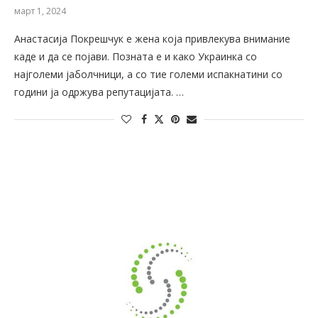
март 1, 2024
Анастасија Покрешчук е жена која привлекува внимание
каде и да се појави. Позната е и како Украинка со
најголеми јаболчници, а со тие големи испакнатини со
години ја одржува репутацијата. …