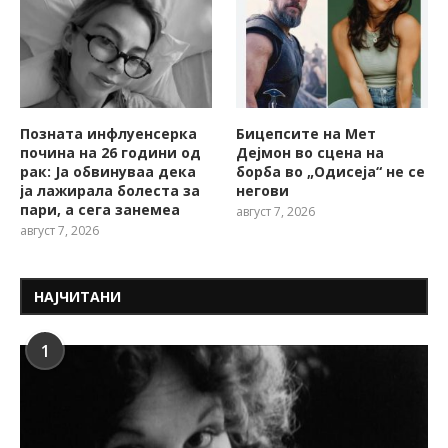
Позната инфлуенсерка
Бицепсите на Мет
почина на 26 години од
Дејмон во сцена на
рак: Ја обвинуваа дека
борба во „Одисеја“ не се
ја лажирала болеста за
негови
пари, а сега занемеа
август 7, 2026
август 7, 2026
НАЈЧИТАНИ
1