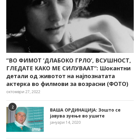
“ВО ФИМОТ ‘ДЛАБОКО ГРЛО’, ВСУШНОСТ,
ГЛЕДАТЕ КАКО МЕ СИЛУВААТ“: Шокантни
детали од животот на најпознатата
актерка во филмови за возрасни (ФОТО)
октомври 27, 2022
2
ВАША ОРДИНАЦИЈА: Зошто се
јавува зуење во ушите
јануари 14, 2020