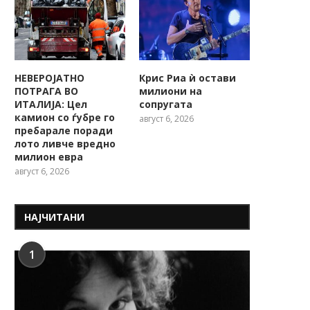
НЕВЕРОЈАТНО
Крис Риа ѝ остави
ПОТРАГА ВО
милиони на
ИТАЛИЈА: Цел
сопругата
камион со ѓубре го
август 6, 2026
пребарале поради
лото ливче вредно
милион евра
август 6, 2026
НАЈЧИТАНИ
1