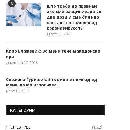
3
Што треба да правиме
ако сме вакцинирани со
две дози и сме биле во
контакт со заболен од
коронавирусот?
август 11, 2021
Ќиро Блажевиќ: Во мене тече македонска
крв
декември 10, 2018
Снежана Ѓуришиќ: 5 години е помлад од
мене, но ме исполнува…
март 16, 2019
КАТЕГОРИИ
LIFESTYLE
(1.221)