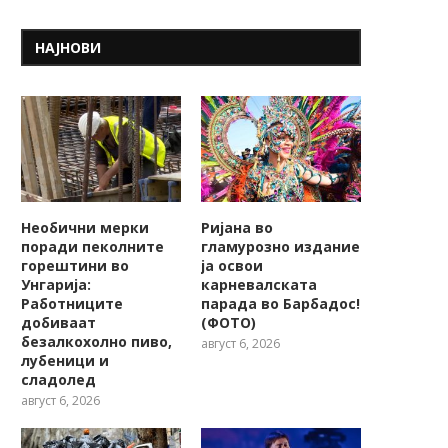
НАЈНОВИ
Необични мерки
Ријана во
поради пеколните
гламурозно издание
горештини во
ја освои
Унгарија:
карневалската
Работниците
парада во Барбадос!
добиваат
(ФОТО)
безалкохолно пиво,
август 6, 2026
лубеници и
сладолед
август 6, 2026