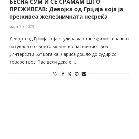
БЕСНА СУМ И СЕ СРАМАМ ШТО
ПРЕЖИВЕАВ: Девојка од Грција која ја
преживеа железничката несреќа
март 10, 2023
Девојка од Грција која студира да стане физиотерапевт
патувала со своето момче во патничкиот воз
„Интерсити 62“ кога кај Лариса дошло до судир со
товарен воз. Таа вели дека е …