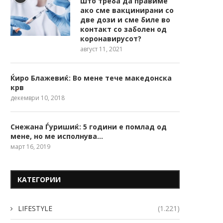
Што треба да правиме
ако сме вакцинирани со
две дози и сме биле во
контакт со заболен од
коронавирусот?
август 11, 2021
Ќиро Блажевиќ: Во мене тече македонска
крв
декември 10, 2018
Снежана Ѓуришиќ: 5 години е помлад од
мене, но ме исполнува…
март 16, 2019
КАТЕГОРИИ
LIFESTYLE
(1.221)