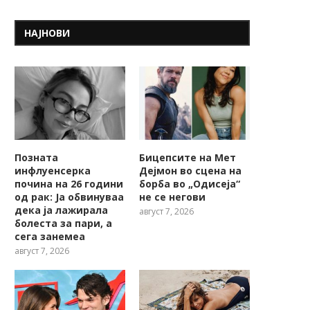
НАЈНОВИ
Позната
Бицепсите на Мет
инфлуенсерка
Дејмон во сцена на
почина на 26 години
борба во „Одисеја“
од рак: Ја обвинуваа
не се негови
дека ја лажирала
август 7, 2026
болеста за пари, а
сега занемеа
август 7, 2026