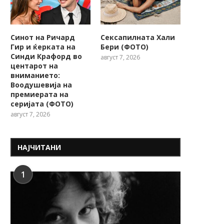
Синот на Ричард
Сексапилната Хали
Гир и ќерката на
Бери (ФОТО)
Синди Крафорд во
август 7, 2026
центарот на
вниманието:
Воодушевија на
премиерата на
серијата (ФОТО)
август 7, 2026
НАЈЧИТАНИ
1