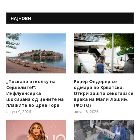
НАЈНОВИ
„Поскапо отколку на
Роџер Федерер се
Сејшелите!“:
одмара во Хрватска:
Инфлуенсерка
Откри зошто секогаш се
шокирана од цените на
враќа на Мали Лошињ
плажите во Црна Гора
(ФОТО)
август 9, 2026
август 8, 2026