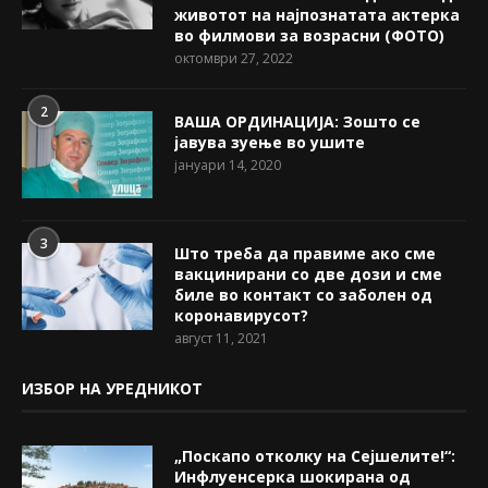
животот на најпознатата актерка
во филмови за возрасни (ФОТО)
октомври 27, 2022
2
ВАША ОРДИНАЦИЈА: Зошто се
јавува зуење во ушите
јануари 14, 2020
3
Што треба да правиме ако сме
вакцинирани со две дози и сме
биле во контакт со заболен од
коронавирусот?
август 11, 2021
ИЗБОР НА УРЕДНИКОТ
„Поскапо отколку на Сејшелите!“:
Инфлуенсерка шокирана од