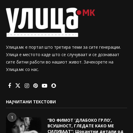
Улица.мк е портал што третира теми за сите генерации.
Улица е местото каде што се случуваат и се дознаваат
сите битни работи во нашиот живот. Зачекорете на
Улица.мк со нас.
НАЈЧИТАНИ ТЕКСТОВИ
1
“ВО ФИМОТ ‘ДЛАБОКО ГРЛО’,
ВСУШНОСТ, ГЛЕДАТЕ КАКО МЕ
СИЛУВААТ“: Шокантни детали од