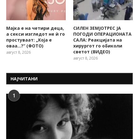
Мајка е на четири деца,
СИЛЕН ЗЕМЈОТРЕС ЈА
а секси изгледот не ѝ го
ПОГОДИ ОПЕРАЦИОНАТА
простуваат: „Која е
САЛА: Реакцијата на
оваа…?“ (ФОТО)
хирургот го обиколи
светот (ВИДЕО)
август 8, 2026
август 8, 2026
НАЈЧИТАНИ
1