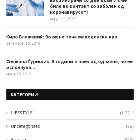
вакцинирани со две дози и сме
биле во контакт со заболен од
коронавирусот?
август 11, 2021
Ќиро Блажевиќ: Во мене тече македонска крв
декември 10, 2018
Снежана Ѓуришиќ: 5 години е помлад од мене, но ме
исполнува…
март 16, 2019
КАТЕГОРИИ
LIFESTYLE
(1.221)
Uncategorized
(98)
Балкан
(855)