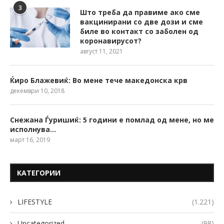
3
Што треба да правиме ако сме
вакцинирани со две дози и сме
биле во контакт со заболен од
коронавирусот?
август 11, 2021
Ќиро Блажевиќ: Во мене тече македонска крв
декември 10, 2018
Снежана Ѓуришиќ: 5 години е помлад од мене, но ме
исполнува…
март 16, 2019
КАТЕГОРИИ
LIFESTYLE
(1.221)
Uncategorized
(98)