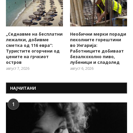
„Седнавме на бесплатни
Необични мерки поради
лежалки, добивме
пеколните горештини
сметка од 116 евра“:
во Унгарија:
Туристите огорчени од
Работниците добиваат
цените на грчкиот
безалкохолно пиво,
остров
лубеници и сладолед
август 7, 2026
август 6, 2026
НАЈЧИТАНИ
1