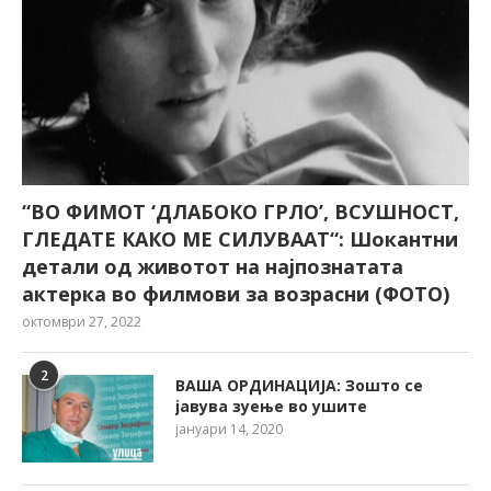
“ВО ФИМОТ ‘ДЛАБОКО ГРЛО’, ВСУШНОСТ,
ГЛЕДАТЕ КАКО МЕ СИЛУВААТ“: Шокантни
детали од животот на најпознатата
актерка во филмови за возрасни (ФОТО)
октомври 27, 2022
2
ВАША ОРДИНАЦИЈА: Зошто се
јавува зуење во ушите
јануари 14, 2020