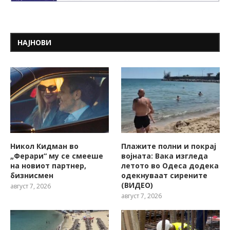
НАЈНОВИ
Никол Кидман во
Плажите полни и покрај
„Ферари“ му се смееше
војната: Вака изгледа
на новиот партнер,
летото во Одеса додека
бизнисмен
одекнуваат сирените
(ВИДЕО)
август 7, 2026
август 7, 2026