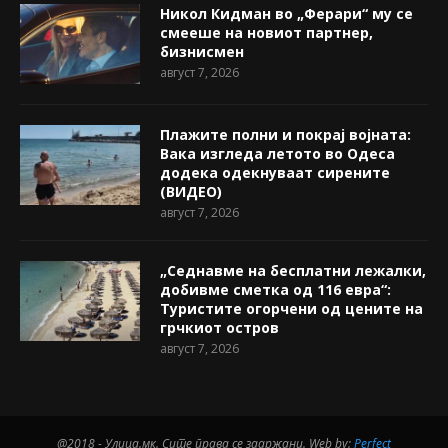
Никол Кидман во „Ферари“ му се
смееше на новиот партнер,
бизнисмен
август 7, 2026
Плажите полни и покрај војната:
Вака изгледа летото во Одеса
додека одекнуваат сирените
(ВИДЕО)
август 7, 2026
„Седнавме на бесплатни лежалки,
добивме сметка од 116 евра“:
Туристите огорчени од цените на
грчкиот остров
август 7, 2026
@2018 - Улица.мк. Сите права се задржани. Web by:
Perfect