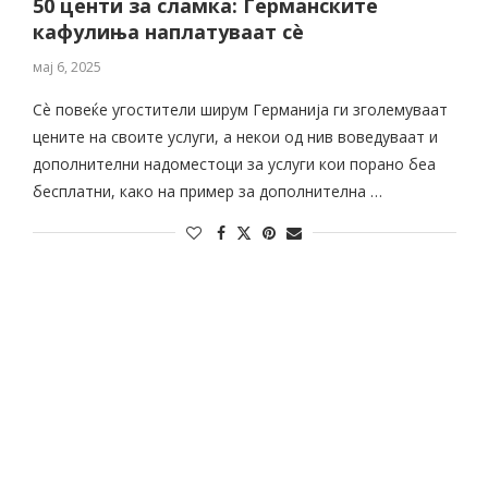
50 центи за сламка: Германските
кафулиња наплатуваат сѐ
мај 6, 2025
Сѐ повеќе угостители ширум Германија ги зголемуваат
цените на своите услуги, а некои од нив воведуваат и
дополнителни надоместоци за услуги кои порано беа
бесплатни, како на пример за дополнителна …