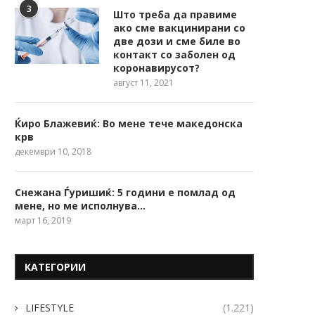
3
Што треба да правиме
ако сме вакцинирани со
две дози и сме биле во
контакт со заболен од
коронавирусот?
август 11, 2021
Ќиро Блажевиќ: Во мене тече македонска
крв
декември 10, 2018
Снежана Ѓуришиќ: 5 години е помлад од
мене, но ме исполнува…
март 16, 2019
КАТЕГОРИИ
LIFESTYLE
(1.221)