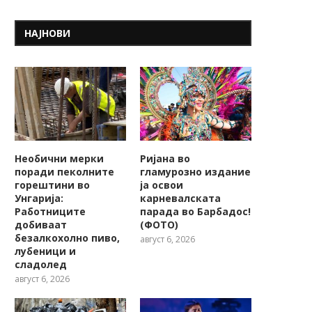
НАЈНОВИ
Необични мерки
Ријана во
поради пеколните
гламурозно издание
горештини во
ја освои
Унгарија:
карневалската
Работниците
парада во Барбадос!
добиваат
(ФОТО)
безалкохолно пиво,
август 6, 2026
лубеници и
сладолед
август 6, 2026