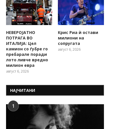
НЕВЕРОЈАТНО
Крис Риа ѝ остави
ПОТРАГА ВО
милиони на
ИТАЛИЈА: Цел
сопругата
камион со ѓубре го
август 6, 2026
пребарале поради
лото ливче вредно
милион евра
август 6, 2026
НАЈЧИТАНИ
1