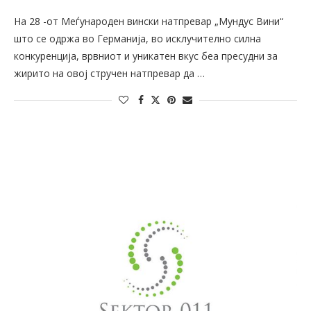
На 28 -от Меѓународен вински натпревар „Мундус Вини“
што се одржа во Германија, во исклучително силна
конкуренција, врвниот и уникатен вкус беа пресудни за
жирито на овој стручен натпревар да …