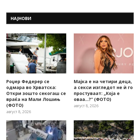
НАЈНОВИ
Роџер Федерер се
Мајка е на четири деца,
одмара во Хрватска:
а секси изгледот не ѝ го
Откри зошто секогаш се
простуваат: „Која е
враќа на Мали Лошињ
оваа…?“ (ФОТО)
(ФОТО)
август 8, 2026
август 8, 2026