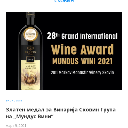
СКОВИН
економија
Златен медал за Винарија Сковин Група
на „Мундус Вини“
март 9, 2021