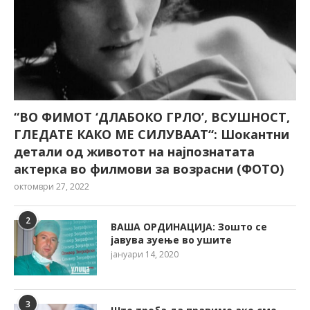
“ВО ФИМОТ ‘ДЛАБОКО ГРЛО’, ВСУШНОСТ,
ГЛЕДАТЕ КАКО МЕ СИЛУВААТ“: Шокантни
детали од животот на најпознатата
актерка во филмови за возрасни (ФОТО)
октомври 27, 2022
2
ВАША ОРДИНАЦИЈА: Зошто се
јавува зуење во ушите
јануари 14, 2020
3