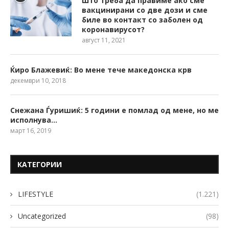
Што треба да правиме ако сме
вакцинирани со две дози и сме
биле во контакт со заболен од
коронавирусот?
август 11, 2021
Ќиро Блажевиќ: Во мене тече македонска крв
декември 10, 2018
Снежана Ѓуришиќ: 5 години е помлад од мене, но ме
исполнува…
март 16, 2019
КАТЕГОРИИ
LIFESTYLE
(1.221)
Uncategorized
(98)