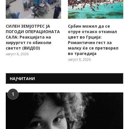
СИЛЕН ЗЕМЈОТРЕС ЈА
Србин можел да се
ПОГОДИ ОПЕРАЦИОНАТА
отруе откако откинал
САЛА: Реакцијата на
цвет во Грција:
хирургот го обиколи
Романтичен гест за
светот (ВИДЕО)
малку ќе се претворел
во трагедија
август 8, 2026
август 8, 2026
НАЈЧИТАНИ
1