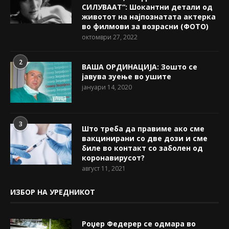
СИЛУВААТ“: Шокантни детали од
животот на најпознатата актерка
во филмови за возрасни (ФОТО)
октомври 27, 2022
2
ВАША ОРДИНАЦИЈА: Зошто се
јавува зуење во ушите
јануари 14, 2020
3
Што треба да правиме ако сме
вакцинирани со две дози и сме
биле во контакт со заболен од
коронавирусот?
август 11, 2021
ИЗБОР НА УРЕДНИКОТ
Роџер Федерер се одмара во