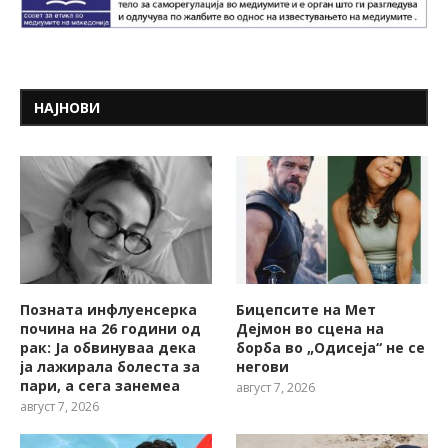
НАЈНОВИ
Позната инфлуенсерка
Бицепсите на Мет
почина на 26 години од
Дејмон во сцена на
рак: Ја обвинуваа дека
борба во „Одисеја“ не се
ја лажирала болеста за
негови
пари, а сега занемеа
август 7, 2026
август 7, 2026