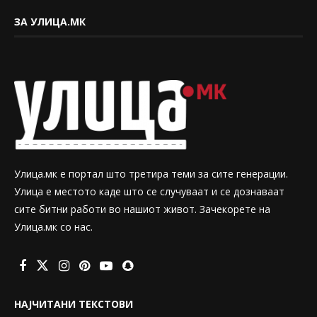
ЗА УЛИЦА.МК
Улица.мк е портал што третира теми за сите генерации.
Улица е местото каде што се случуваат и се дознаваат
сите битни работи во нашиот живот. Зачекорете на
Улица.мк со нас.
НАЈЧИТАНИ ТЕКСТОВИ