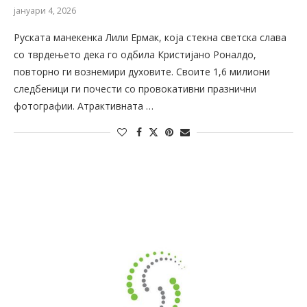
јануари 4, 2026
Руската манекенка Лили Ермак, која стекна светска слава
со тврдењето дека го одбила Кристијано Роналдо,
повторно ги вознемири духовите. Своите 1,6 милиони
следбеници ги почести со провокативни празнични
фотографии. Атрактивната …