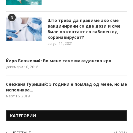
3
Што треба да правиме ако сме
вакцинирани со две дози и сме
биле во контакт со заболен од
коронавирусот?
август 11, 2021
Ќиро Блажевиќ: Во мене тече македонска крв
декември 10, 2018
Снежана Ѓуришиќ: 5 години е помлад од мене, но ме
исполнува…
март 16, 2019
КАТЕГОРИИ
LIFESTYLE
(1.221)