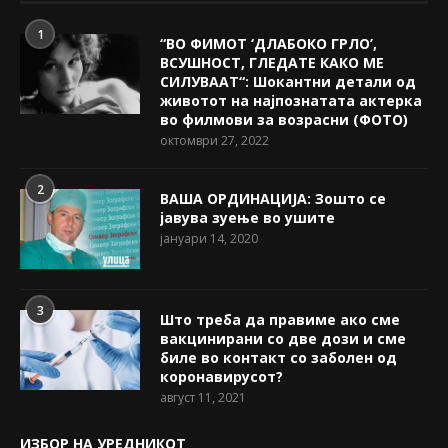
1
“ВО ФИМОТ ‘ДЛАБОКО ГРЛО’,
ВСУШНОСТ, ГЛЕДАТЕ КАКО МЕ
СИЛУВААТ“: Шокантни детали од
животот на најпознатата актерка
во филмови за возрасни (ФОТО)
октомври 27, 2022
2
ВАША ОРДИНАЦИЈА: Зошто се
јавува зуење во ушите
јануари 14, 2020
3
Што треба да правиме ако сме
вакцинирани со две дози и сме
биле во контакт со заболен од
коронавирусот?
август 11, 2021
ИЗБОР НА УРЕДНИКОТ