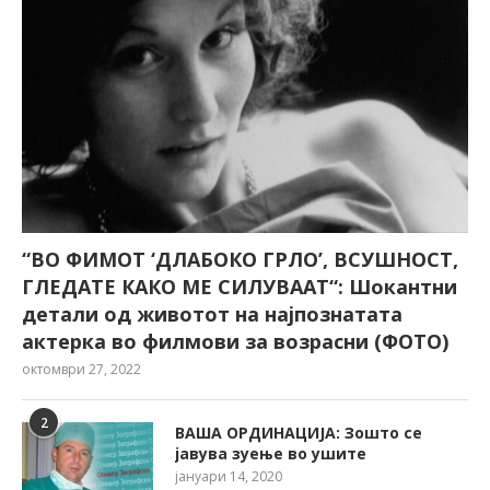
“ВО ФИМОТ ‘ДЛАБОКО ГРЛО’, ВСУШНОСТ,
ГЛЕДАТЕ КАКО МЕ СИЛУВААТ“: Шокантни
детали од животот на најпознатата
актерка во филмови за возрасни (ФОТО)
октомври 27, 2022
2
ВАША ОРДИНАЦИЈА: Зошто се
јавува зуење во ушите
јануари 14, 2020