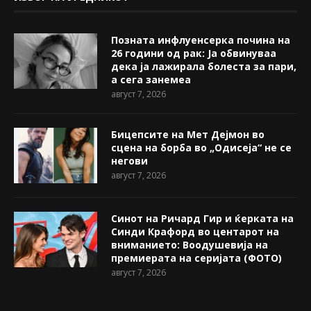
Позната инфлуенсерка почина на
26 години од рак: Ја обвинуваа
дека ја лажирала болеста за пари,
а сега занемеа
август 7, 2026
Бицепсите на Мет Дејмон во
сцена на борба во „Одисеја“ не се
негови
август 7, 2026
Синот на Ричард Гир и ќерката на
Синди Крафорд во центарот на
вниманието: Воодушевија на
премиерата на серијата (ФОТО)
август 7, 2026