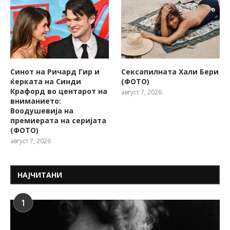
Синот на Ричард Гир и
Сексапилната Хали Бери
ќерката на Синди
(ФОТО)
Крафорд во центарот на
август 7, 2026
вниманието:
Воодушевија на
премиерата на серијата
(ФОТО)
август 7, 2026
НАЈЧИТАНИ
1