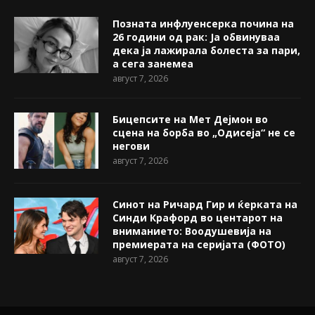
Позната инфлуенсерка почина на
26 години од рак: Ја обвинуваа
дека ја лажирала болеста за пари,
а сега занемеа
август 7, 2026
Бицепсите на Мет Дејмон во
сцена на борба во „Одисеја“ не се
негови
август 7, 2026
Синот на Ричард Гир и ќерката на
Синди Крафорд во центарот на
вниманието: Воодушевија на
премиерата на серијата (ФОТО)
август 7, 2026