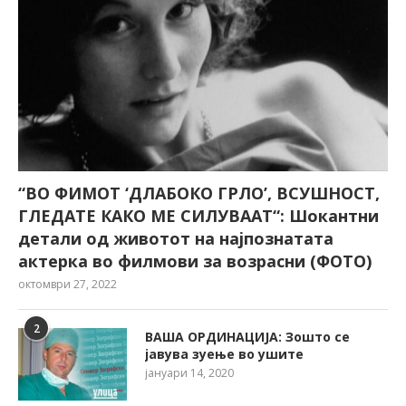
“ВО ФИМОТ ‘ДЛАБОКО ГРЛО’, ВСУШНОСТ,
ГЛЕДАТЕ КАКО МЕ СИЛУВААТ“: Шокантни
детали од животот на најпознатата
актерка во филмови за возрасни (ФОТО)
октомври 27, 2022
2
ВАША ОРДИНАЦИЈА: Зошто се
јавува зуење во ушите
јануари 14, 2020