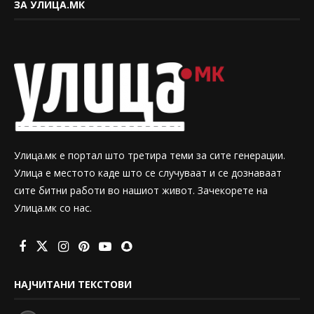
ЗА УЛИЦА.МК
Улица.мк е портал што третира теми за сите генерации.
Улица е местото каде што се случуваат и се дознаваат
сите битни работи во нашиот живот. Зачекорете на
Улица.мк со нас.
НАЈЧИТАНИ ТЕКСТОВИ