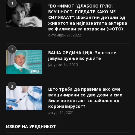
1
“ВО ФИМОТ ‘ДЛАБОКО ГРЛО’,
ВСУШНОСТ, ГЛЕДАТЕ КАКО МЕ
СИЛУВААТ“: Шокантни детали од
животот на најпознатата актерка
во филмови за возрасни (ФОТО)
октомври 27, 2022
2
ВАША ОРДИНАЦИЈА: Зошто се
јавува зуење во ушите
јануари 14, 2020
3
Што треба да правиме ако сме
вакцинирани со две дози и сме
биле во контакт со заболен од
коронавирусот?
август 11, 2021
ИЗБОР НА УРЕДНИКОТ