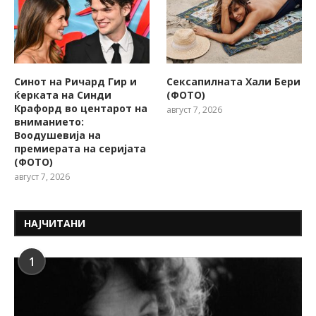
Синот на Ричард Гир и
Сексапилната Хали Бери
ќерката на Синди
(ФОТО)
Крафорд во центарот на
август 7, 2026
вниманието:
Воодушевија на
премиерата на серијата
(ФОТО)
август 7, 2026
НАЈЧИТАНИ
1