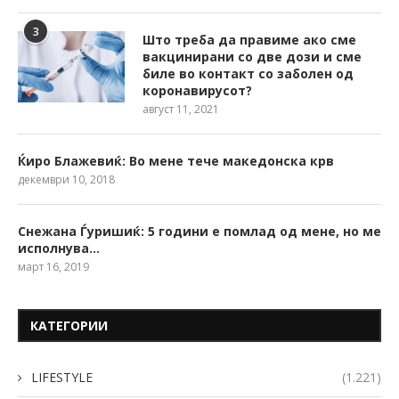
3
Што треба да правиме ако сме
вакцинирани со две дози и сме
биле во контакт со заболен од
коронавирусот?
август 11, 2021
Ќиро Блажевиќ: Во мене тече македонска крв
декември 10, 2018
Снежана Ѓуришиќ: 5 години е помлад од мене, но ме
исполнува…
март 16, 2019
КАТЕГОРИИ
LIFESTYLE
(1.221)