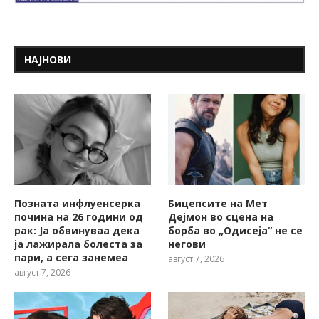
НАЈНОВИ
Позната инфлуенсерка
Бицепсите на Мет
почина на 26 години од
Дејмон во сцена на
рак: Ја обвинуваа дека
борба во „Одисеја“ не се
ја лажирала болеста за
негови
пари, а сега занемеа
август 7, 2026
август 7, 2026