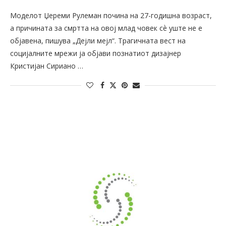
Моделот Џереми Рулеман почина на 27-годишна возраст,
а причината за смртта на овој млад човек сѐ уште не е
објавена, пишува „Дејли мејл“. Трагичната вест на
социјалните мрежи ја објави познатиот дизајнер
Кристијан Сириано …