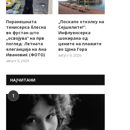
Поранешната
„Поскапо отколку на
тенисерка блесна
Сејшелите!“:
во фустан што
Инфлуенсерка
„освојува“ на прв
шокирана од
поглед: Летната
цените на плажите
елеганција на Ана
во Црна Гора
Ивановиќ (ФОТО)
август 9, 2026
август 9, 2026
НАЈЧИТАНИ
1