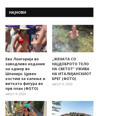
НАЈНОВИ
Ева Лонгорија во
„ЖЕНАТА СО
заводливо издание
НАЈДОБРОТО ТЕЛО
на одмор во
НА СВЕТОТ“ УЖИВА
Шпанија: Црвен
НА ИТАЛИЈАНСКИОТ
костим за капење и
БРЕГ (ФОТО)
витката фигура во
август 9, 2026
прв план (ФОТО)
август 9, 2026