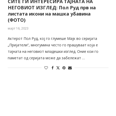
СИТЕ ГИ ИНТЕРЕСИРА ТАЈНАТА НА
НЕГОВИОТ ИЗГЛЕД: Пол Руд прв на
листата икони на машка убавина
(ФОТО)
март 16, 2023
Актерот Пол Руд, кој го глумеше Мајк во серијата
„Пријатели“, многумина често го прашуваат која е
тајната на неговиот младешки изглед. Оние кои го
паметат од серијата може да забележат …