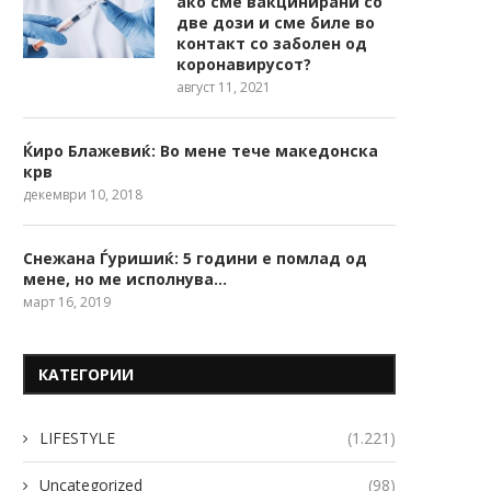
ако сме вакцинирани со
две дози и сме биле во
контакт со заболен од
коронавирусот?
август 11, 2021
Ќиро Блажевиќ: Во мене тече македонска
крв
декември 10, 2018
Снежана Ѓуришиќ: 5 години е помлад од
мене, но ме исполнува…
март 16, 2019
КАТЕГОРИИ
LIFESTYLE
(1.221)
Uncategorized
(98)