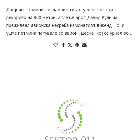
Двојниот олимписки шампион и актуелен светски
рекордер на 800 метри, атлетичарот Давид Рудиша,
преживеал авионска несреќа изминатиот викенд. Тој и
уште петмина патувале со авион „Цесна“ кој се урнал во …