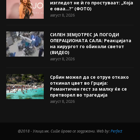
изгледот не ѝ го простуваат: „Која
е оваа…?“ (ФОТО)
август 8, 2026
СИЛЕН ЗЕМЈОТРЕС ЈА ПОГОДИ
ОПЕРАЦИОНАТА САЛА: Реакцијата
на хирургот го обиколи светот
(ВИДЕО)
август 8, 2026
Србин можел да се отруе откако
откинал цвет во Грција:
Романтичен гест за малку ќе се
претворел во трагедија
август 8, 2026
@2018 - Улица.мк. Сите права се задржани. Web by:
Perfect