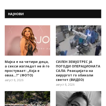
НАЈНОВИ
Мајка е на четири деца,
СИЛЕН ЗЕМЈОТРЕС ЈА
а секси изгледот не ѝ го
ПОГОДИ ОПЕРАЦИОНАТА
простуваат: „Која е
САЛА: Реакцијата на
оваа…?“ (ФОТО)
хирургот го обиколи
светот (ВИДЕО)
август 8, 2026
август 8, 2026