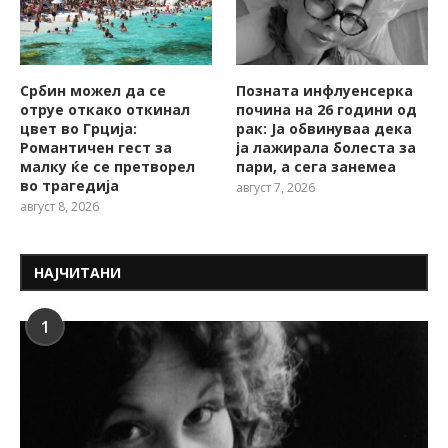
Србин можел да се
Позната инфлуенсерка
отруе откако откинал
почина на 26 години од
цвет во Грција:
рак: Ја обвинуваа дека
Романтичен гест за
ја лажирала болеста за
малку ќе се претворел
пари, а сега занемеа
во трагедија
август 7, 2026
август 8, 2026
НАЈЧИТАНИ
1