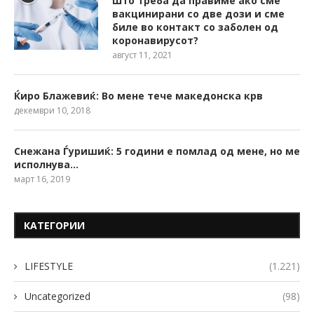
Што треба да правиме ако сме
вакцинирани со две дози и сме
биле во контакт со заболен од
коронавирусот?
август 11, 2021
Ќиро Блажевиќ: Во мене тече македонска крв
декември 10, 2018
Снежана Ѓуришиќ: 5 години е помлад од мене, но ме
исполнува…
март 16, 2019
КАТЕГОРИИ
LIFESTYLE
(1.221)
Uncategorized
(98)