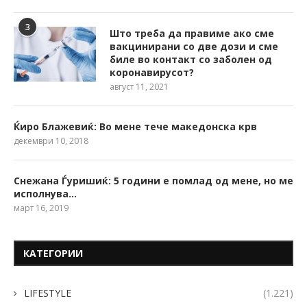
3
Што треба да правиме ако сме
вакцинирани со две дози и сме
биле во контакт со заболен од
коронавирусот?
август 11, 2021
Ќиро Блажевиќ: Во мене тече македонска крв
декември 10, 2018
Снежана Ѓуришиќ: 5 години е помлад од мене, но ме
исполнува…
март 16, 2019
КАТЕГОРИИ
LIFESTYLE
(1.221)