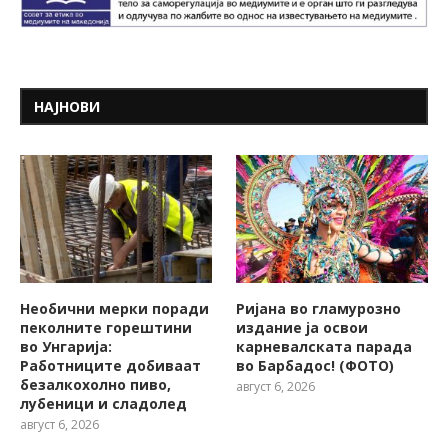
НАЈНОВИ
Необични мерки поради
Ријана во гламурозно
пеколните горештини
издание ја освои
во Унгарија:
карневалската парада
Работниците добиваат
во Барбадос! (ФОТО)
безалкохолно пиво,
август 6, 2026
лубеници и сладолед
август 6, 2026