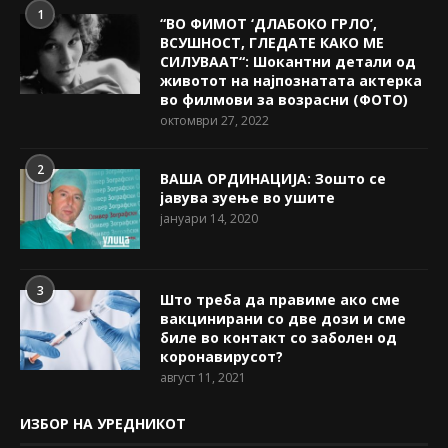
1
“ВО ФИМОТ ‘ДЛАБОКО ГРЛО’,
ВСУШНОСТ, ГЛЕДАТЕ КАКО МЕ
СИЛУВААТ“: Шокантни детали од
животот на најпознатата актерка
во филмови за возрасни (ФОТО)
октомври 27, 2022
2
ВАША ОРДИНАЦИЈА: Зошто се
јавува зуење во ушите
јануари 14, 2020
3
Што треба да правиме ако сме
вакцинирани со две дози и сме
биле во контакт со заболен од
коронавирусот?
август 11, 2021
ИЗБОР НА УРЕДНИКОТ