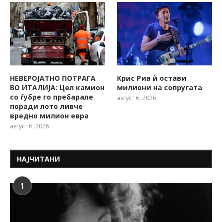
НЕВЕРОЈАТНО ПОТРАГА
Крис Риа ѝ остави
ВО ИТАЛИЈА: Цел камион
милиони на сопругата
со ѓубре го пребарале
август 6, 2026
поради лото ливче
вредно милион евра
август 6, 2026
НАЈЧИТАНИ
1