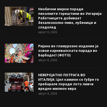
Необични мерки поради
пеколните горештини во Унгарија:
Работниците добиваат
безалкохолно пиво, лубеници и
сладолед
август 6, 2026
Ријана во гламурозно издание ја
освои карневалската парада во
Барбадос! (ФОТО)
август 6, 2026
НЕВЕРОЈАТНО ПОТРАГА ВО
ИТАЛИЈА: Цел камион со ѓубре го
пребарале поради лото ливче
вредно милион евра
август 6, 2026