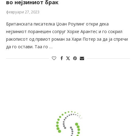
во нејзиниот брак
февруари 27, 2023
Британската писателка Џоан Роулинг откри дека
нејзиниот поранешен сопруг Хорхе Арантес и го сокрил
ракописот од првиот роман за Хари Потер за да ја спречи
да го остави. Таа го …