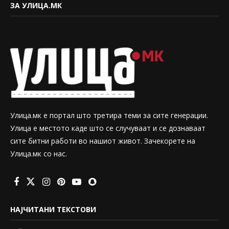
ЗА УЛИЦА.МК
Улица.мк е портал што третира теми за сите генерации.
Улица е местото каде што се случуваат и се дознаваат
сите битни работи во нашиот живот. Зачекорете на
Улица.мк со нас.
НАЈЧИТАНИ ТЕКСТОВИ