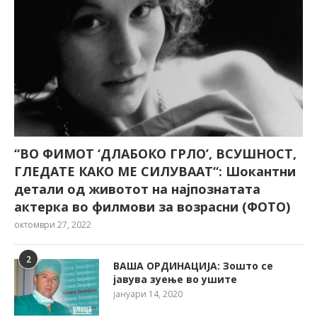
“ВО ФИМОТ ‘ДЛАБОКО ГРЛО’, ВСУШНОСТ,
ГЛЕДАТЕ КАКО МЕ СИЛУВААТ“: Шокантни
детали од животот на најпознатата
актерка во филмови за возрасни (ФОТО)
октомври 27, 2022
2
ВАША ОРДИНАЦИЈА: Зошто се
јавува зуење во ушите
јануари 14, 2020