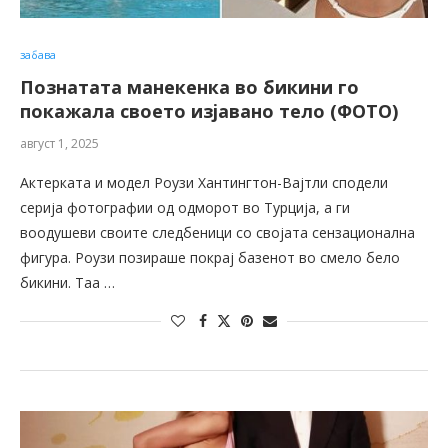
забава
Познатата манекенка во бикини го
покажала своето изјавано тело (ФОТО)
август 1, 2025
Актерката и модел Роузи Хантингтон-Вајтли сподели
серија фотографии од одморот во Турција, а ги
воодушеви своите следбеници со својата сензационална
фигура. Роузи позираше покрај базенот во смело бело
бикини. Таа …