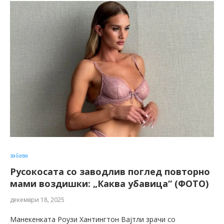
забава
Русокосата со заводлив поглед повторно
мами воздишки: „Каква убавица“ (ФОТО)
декември 18, 2025
Манекенката Роузи Хантингтон Вајтли зрачи со