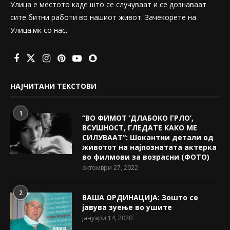
Улица е местото каде што се случуваат и се дознаваат
сите битни работи во нашиот живот. Зачекорете на
Улица.мк со нас.
НАЈЧИТАНИ ТЕКСТОВИ
1
“ВО ФИМОТ ‘ДЛАБОКО ГРЛО’,
ВСУШНОСТ, ГЛЕДАТЕ КАКО МЕ
СИЛУВААТ“: Шокантни детали од
животот на најпознатата актерка
во филмови за возрасни (ФОТО)
октомври 27, 2022
2
ВАША ОРДИНАЦИЈА: Зошто се
јавува зуење во ушите
јануари 14, 2020