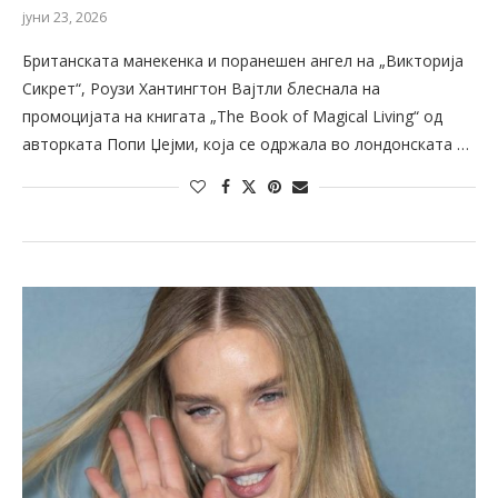
јуни 23, 2026
Британската манекенка и поранешен ангел на „Викторија
Сикрет“, Роузи Хантингтон Вајтли блеснала на
промоцијата на книгата „The Book of Magical Living“ од
авторката Попи Џејми, која се одржала во лондонската …