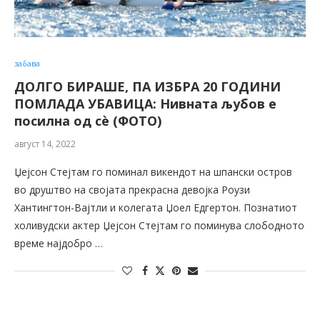
забава
ДОЛГО БИРАШЕ, ПА ИЗБРА 20 ГОДИНИ
ПОМЛАДА УБАВИЦА: Нивната љубов е
посилна од сè (ФОТО)
август 14, 2022
Џејсон Стејтам го поминал викендот на шпански остров
во друштво на својата прекрасна девојка Роузи
Хантингтон-Вајтли и колегата Џоел Едгертон. Познатиот
холивудски актер Џејсон Стејтам го поминува слободното
време најдобро …