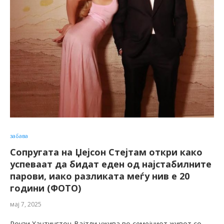
забава
Сопругата на Џејсон Стејтам откри како
успеваат да бидат еден од најстабилните
парови, иако разликата меѓу нив е 20
години (ФОТО)
мај 7, 2025
Роузи Хантингтон-Вајтли ужива во семејниот живот со