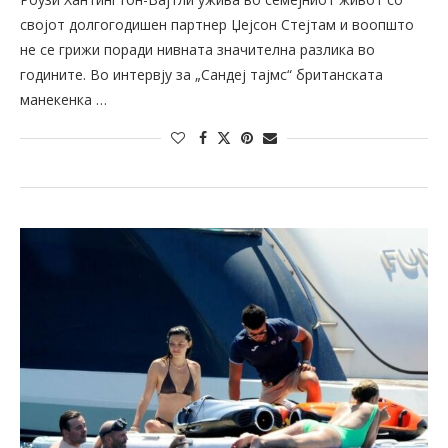
својот долгогодишен партнер Џејсон Стејтам и воопшто
не се грижи поради нивната значителна разлика во
годините. Во интервју за „Сандеј тајмс“ британската
манекенка …