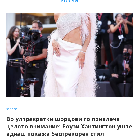
РОУЗИ
забава
Во ултракратки шорцови го привлече
целото внимание: Роузи Хантингтон уште
еднаш покажа беспрекорен стил