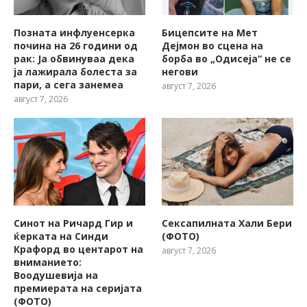
Позната инфлуенсерка
Бицепсите на Мет
почина на 26 години од
Дејмон во сцена на
рак: Ја обвинуваа дека
борба во „Одисеја“ не се
ја лажирала болеста за
негови
пари, а сега занемеа
август 7, 2026
август 7, 2026
Синот на Ричард Гир и
Сексапилната Хали Бери
ќерката на Синди
(ФОТО)
Крафорд во центарот на
август 7, 2026
вниманието:
Воодушевија на
премиерата на серијата
(ФОТО)