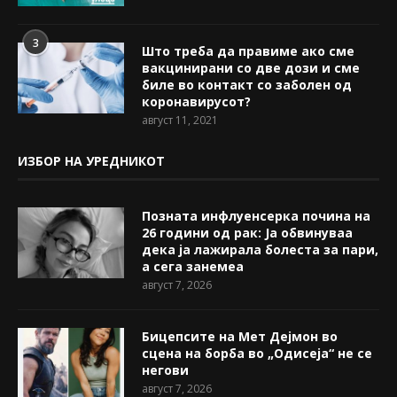
3
Што треба да правиме ако сме
вакцинирани со две дози и сме
биле во контакт со заболен од
коронавирусот?
август 11, 2021
ИЗБОР НА УРЕДНИКОТ
Позната инфлуенсерка почина на
26 години од рак: Ја обвинуваа
дека ја лажирала болеста за пари,
а сега занемеа
август 7, 2026
Бицепсите на Мет Дејмон во
сцена на борба во „Одисеја“ не се
негови
август 7, 2026