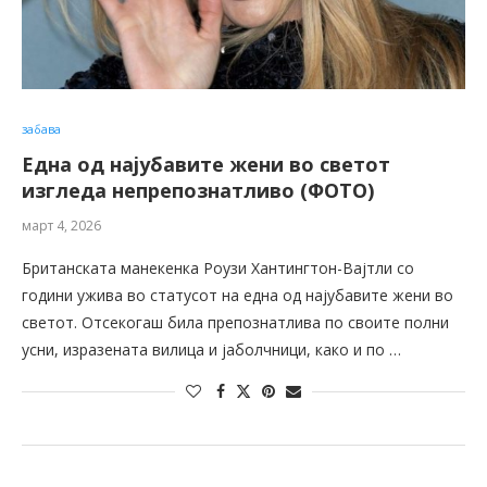
забава
Една од најубавите жени во светот
изгледа непрепознатливо (ФОТО)
март 4, 2026
Британската манекенка Роузи Хантингтон-Вајтли со
години ужива во статусот на една од најубавите жени во
светот. Отсекогаш била препознатлива по своите полни
усни, изразената вилица и јаболчници, како и по …