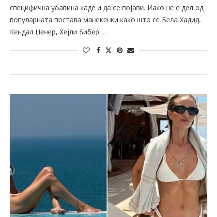
специфична убавина каде и да се појави. Иако не е дел од
популарната постава манекенки како што се Бела Хадид,
Кендал Џенер, Хејли Бибер …