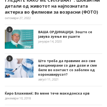
детали од животот на најпознатата
актерка во филмови за возрасни (ФОТО)
октомври 27, 2022
2
ВАША ОРДИНАЦИЈА: Зошто се
јавува зуење во ушите
јануари 14, 2020
3
Што треба да правиме ако сме
вакцинирани со две дози и сме
биле во контакт со заболен од
коронавирусот?
август 11, 2021
Ќиро Блажевиќ: Во мене тече македонска крв
декември 10, 2018