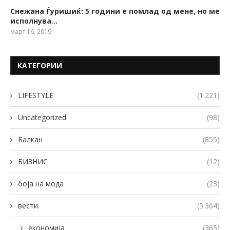
Снежана Ѓуришиќ: 5 години е помлад од мене, но ме
исполнува…
март 16, 2019
КАТЕГОРИИ
LIFESTYLE
(1.221)
Uncategorized
(98)
Балкан
(855)
БИЗНИС
(12)
боја на мода
(23)
вести
(5.364)
економија
(365)