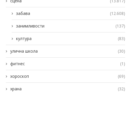
сцена
(13.817)
забава
(12.608)
занимливости
(137)
култура
(83)
улична школа
(30)
фитнес
(1)
хороскоп
(69)
храна
(32)