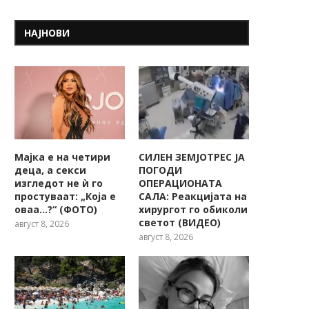
НАЈНОВИ
Мајка е на четири
СИЛЕН ЗЕМЈОТРЕС ЈА
деца, а секси
ПОГОДИ
изгледот не ѝ го
ОПЕРАЦИОНАТА
простуваат: „Која е
САЛА: Реакцијата на
оваа…?“ (ФОТО)
хирургот го обиколи
светот (ВИДЕО)
август 8, 2026
август 8, 2026