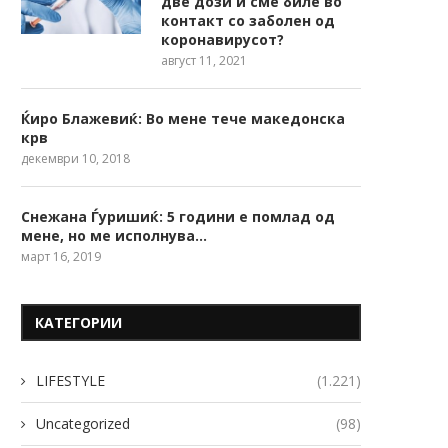
две дози и сме биле во
контакт со заболен од
коронавирусот?
август 11, 2021
Ќиро Блажевиќ: Во мене тече македонска
крв
декември 10, 2018
Снежана Ѓуришиќ: 5 години е помлад од
мене, но ме исполнува…
март 16, 2019
КАТЕГОРИИ
LIFESTYLE
(1.221)
Uncategorized
(98)