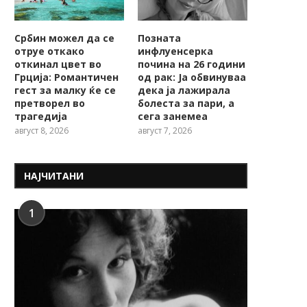
Србин можел да се
Позната
отруе откако
инфлуенсерка
откинал цвет во
почина на 26 години
Грција: Романтичен
од рак: Ја обвинуваа
гест за малку ќе се
дека ја лажирала
претворел во
болеста за пари, а
трагедија
сега занемеа
август 8, 2026
август 7, 2026
НАЈЧИТАНИ
1