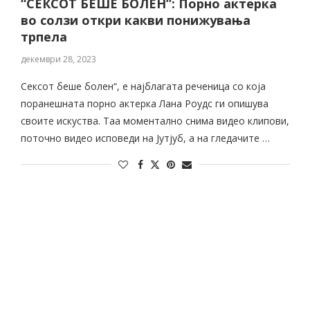
“СЕКСОТ БЕШЕ БОЛЕН”: Порно актерка
во солзи откри какви понижувања
трпела
декември 28, 2023
Сексот беше болен“, е најблагата реченица со која
поранешната порно актерка Лана Роудс ги опишува
своите искуства. Таа моментално снима видео клипови,
поточно видео исповеди на Јутјуб, а на гледачите …