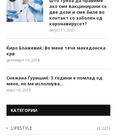
Што треба да правиме
ако сме вакцинирани со
две дози и сме биле во
контакт со заболен од
коронавирусот?
август 11, 2021
Ќиро Блажевиќ: Во мене тече македонска
крв
декември 10, 2018
Снежана Ѓуришиќ: 5 години е помлад од
мене, но ме исполнува…
март 16, 2019
КАТЕГОРИИ
LIFESTYLE
(1.221)