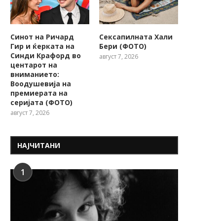
Синот на Ричард
Сексапилната Хали
Гир и ќерката на
Бери (ФОТО)
Синди Крафорд во
август 7, 2026
центарот на
вниманието:
Воодушевија на
премиерата на
серијата (ФОТО)
август 7, 2026
НАЈЧИТАНИ
1