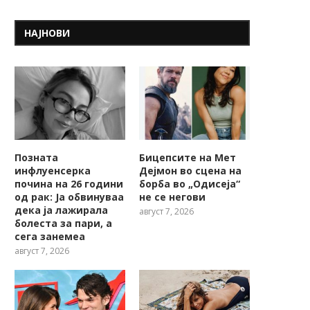
НАЈНОВИ
Позната
Бицепсите на Мет
инфлуенсерка
Дејмон во сцена на
почина на 26 години
борба во „Одисеја“
од рак: Ја обвинуваа
не се негови
дека ја лажирала
август 7, 2026
болеста за пари, а
сега занемеа
август 7, 2026