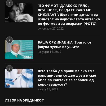
1
“ВО ФИМОТ ‘ДЛАБОКО ГРЛО’,
ВСУШНОСТ, ГЛЕДАТЕ КАКО МЕ
СИЛУВААТ“: Шокантни детали од
животот на најпознатата актерка
во филмови за возрасни (ФОТО)
октомври 27, 2022
2
ВАША ОРДИНАЦИЈА: Зошто се
јавува зуење во ушите
јануари 14, 2020
3
Што треба да правиме ако сме
вакцинирани со две дози и сме
биле во контакт со заболен од
коронавирусот?
август 11, 2021
ИЗБОР НА УРЕДНИКОТ