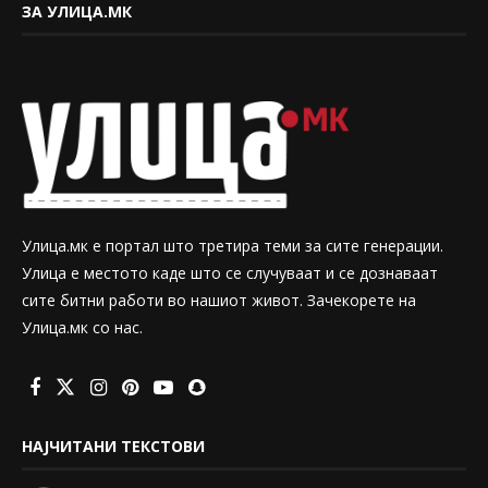
ЗА УЛИЦА.МК
Улица.мк е портал што третира теми за сите генерации.
Улица е местото каде што се случуваат и се дознаваат
сите битни работи во нашиот живот. Зачекорете на
Улица.мк со нас.
НАЈЧИТАНИ ТЕКСТОВИ