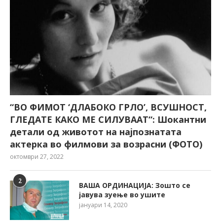
“ВО ФИМОТ ‘ДЛАБОКО ГРЛО’, ВСУШНОСТ,
ГЛЕДАТЕ КАКО МЕ СИЛУВААТ“: Шокантни
детали од животот на најпознатата
актерка во филмови за возрасни (ФОТО)
октомври 27, 2022
2
ВАША ОРДИНАЦИЈА: Зошто се
јавува зуење во ушите
јануари 14, 2020