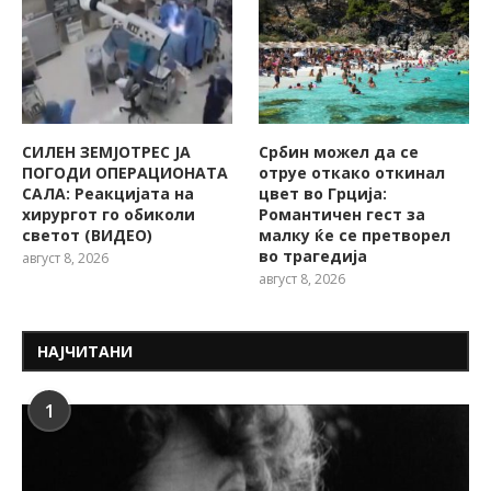
СИЛЕН ЗЕМЈОТРЕС ЈА
Србин можел да се
ПОГОДИ ОПЕРАЦИОНАТА
отруе откако откинал
САЛА: Реакцијата на
цвет во Грција:
хирургот го обиколи
Романтичен гест за
светот (ВИДЕО)
малку ќе се претворел
во трагедија
август 8, 2026
август 8, 2026
НАЈЧИТАНИ
1