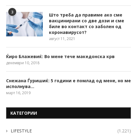
3
Што треба да правиме ако сме
вакцинирани со две дози и сме
биле во контакт со заболен од
коронавирусот?
август 11, 2021
Ќиро Блажевиќ: Во мене тече македонска крв
декември 10, 2018
Снежана Ѓуришиќ: 5 години е помлад од мене, но ме
исполнува…
март 16, 2019
КАТЕГОРИИ
LIFESTYLE
(1.221)