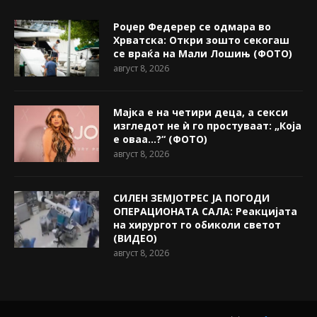
Роџер Федерер се одмара во
Хрватска: Откри зошто секогаш
се враќа на Мали Лошињ (ФОТО)
август 8, 2026
Мајка е на четири деца, а секси
изгледот не ѝ го простуваат: „Која
е оваа…?“ (ФОТО)
август 8, 2026
СИЛЕН ЗЕМЈОТРЕС ЈА ПОГОДИ
ОПЕРАЦИОНАТА САЛА: Реакцијата
на хирургот го обиколи светот
(ВИДЕО)
август 8, 2026