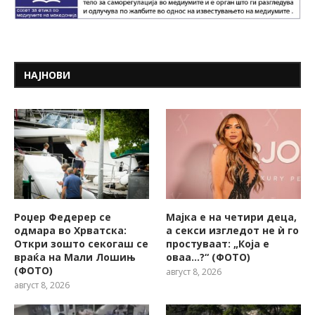
НАЈНОВИ
Роџер Федерер се
Мајка е на четири деца,
одмара во Хрватска:
а секси изгледот не ѝ го
Откри зошто секогаш се
простуваат: „Која е
враќа на Мали Лошињ
оваа…?“ (ФОТО)
(ФОТО)
август 8, 2026
август 8, 2026