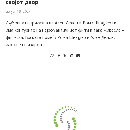
својот двор
август 19, 2024
Љубовната приказна на Ален Делон и Роми Шнајдер ги
има контурите на најромантичниот филм и така живееле –
филмски. Врската помеѓу Роми Шнајдер и Ален Делон,
иако не го издржа …