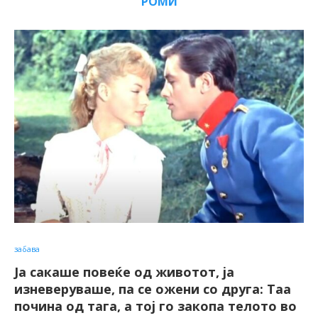
РОМИ
забава
Ја сакаше повеќе од животот, ја
изневеруваше, па се ожени со друга: Таа
почина од тага, а тој го закопа телото во