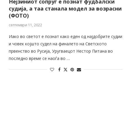
Нејзиниот сопруг е познат фудбалски
судија, а таа станала модел за возрасни
(ФОТО)
септември 11, 2022
Иако во светот е познат како еден од најдобрите судии
и човек којшто судел на финалето на Светското
првенство во Русија, Уругваецот Нестор Питана во
последно време се наоѓа во …