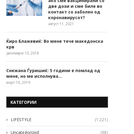
ако сме вакцинирани со
две дози и сме биле во
контакт со заболен од
коронавирусот?
август 11, 2021
Ќиро Блажевиќ: Во мене тече македонска
крв
декември 10, 2018
Снежана Ѓуришиќ: 5 години е помлад од
мене, но ме исполнува…
март 16, 2019
КАТЕГОРИИ
LIFESTYLE
(1.221)
Uncategorized
(98)