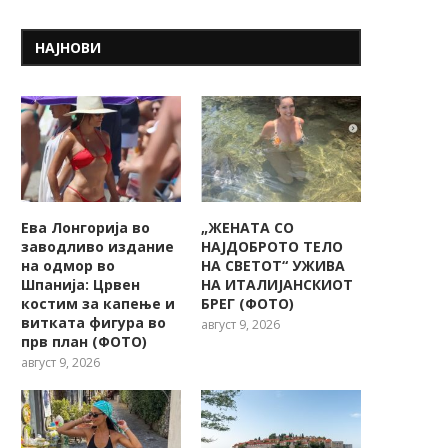
НАЈНОВИ
Ева Лонгорија во
„ЖЕНАТА СО
заводливо издание
НАЈДОБРОТО ТЕЛО
на одмор во
НА СВЕТОТ“ УЖИВА
Шпанија: Црвен
НА ИТАЛИЈАНСКИОТ
костим за капење и
БРЕГ (ФОТО)
витката фигура во
август 9, 2026
прв план (ФОТО)
август 9, 2026