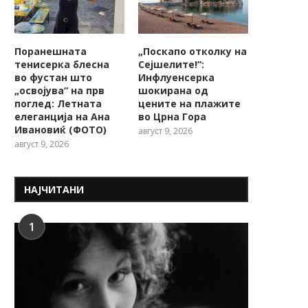
Поранешната
„Поскапо отколку на
тенисерка блесна
Сејшелите!“:
во фустан што
Инфлуенсерка
„освојува“ на прв
шокирана од
поглед: Летната
цените на плажите
елеганција на Ана
во Црна Гора
Ивановиќ (ФОТО)
август 9, 2026
август 9, 2026
НАЈЧИТАНИ
1