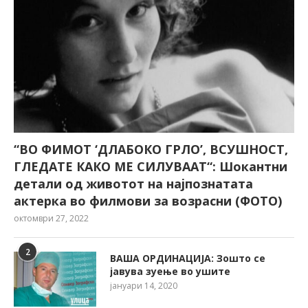
“ВО ФИМОТ ‘ДЛАБОКО ГРЛО’, ВСУШНОСТ,
ГЛЕДАТЕ КАКО МЕ СИЛУВААТ“: Шокантни
детали од животот на најпознатата
актерка во филмови за возрасни (ФОТО)
октомври 27, 2022
2
ВАША ОРДИНАЦИЈА: Зошто се
јавува зуење во ушите
јануари 14, 2020