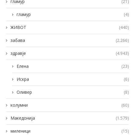
гламур
(21)
гламур
(4)
ЖИВОТ
(440)
забава
(2.266)
здравје
(4.943)
Елена
(23)
Искра
(6)
Оливер
(8)
колумни
(60)
Македонија
(1.579)
миленици
(15)