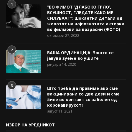
1
“ВО ФИМОТ ‘ДЛАБОКО ГРЛО’,
ВСУШНОСТ, ГЛЕДАТЕ КАКО МЕ
СИЛУВААТ“: Шокантни детали од
животот на најпознатата актерка
во филмови за возрасни (ФОТО)
октомври 27, 2022
2
ВАША ОРДИНАЦИЈА: Зошто се
јавува зуење во ушите
јануари 14, 2020
3
Што треба да правиме ако сме
вакцинирани со две дози и сме
биле во контакт со заболен од
коронавирусот?
август 11, 2021
ИЗБОР НА УРЕДНИКОТ