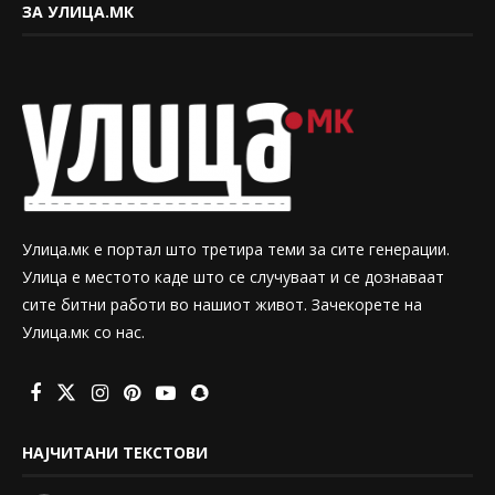
ЗА УЛИЦА.МК
Улица.мк е портал што третира теми за сите генерации.
Улица е местото каде што се случуваат и се дознаваат
сите битни работи во нашиот живот. Зачекорете на
Улица.мк со нас.
НАЈЧИТАНИ ТЕКСТОВИ