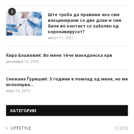
3
Што треба да правиме ако сме
вакцинирани со две дози и сме
биле во контакт со заболен од
коронавирусот?
август 11, 2021
Ќиро Блажевиќ: Во мене тече македонска крв
декември 10, 2018
Снежана Ѓуришиќ: 5 години е помлад од мене, но ме
исполнува…
март 16, 2019
КАТЕГОРИИ
LIFESTYLE
(1.221)