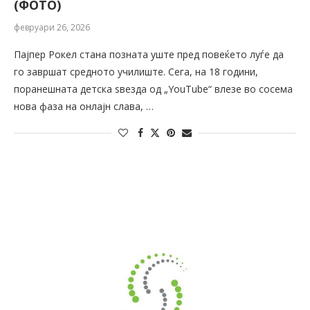
(ФОТО)
февруари 26, 2026
Пајпер Рокел стана позната уште пред повеќето луѓе да
го завршат средното училиште. Сега, на 18 години,
поранешната детска ѕвезда од „YouTube“ влезе во сосема
нова фаза на онлајн слава, …