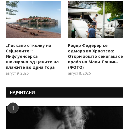
„Поскапо отколку на
Роџер Федерер се
Сејшелите!“:
одмара во Хрватска:
Инфлуенсерка
Откри зошто секогаш се
шокирана од цените на
враќа на Мали Лошињ
плажите во Црна Гора
(ФОТО)
август 9, 2026
август 8, 2026
НАЈЧИТАНИ
1