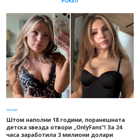
РОКЕЛ
забава
Штом наполни 18 години, поранешната
детска ѕвезда отвори „OnlyFans“! За 24
часа заработила 3 милиони долари