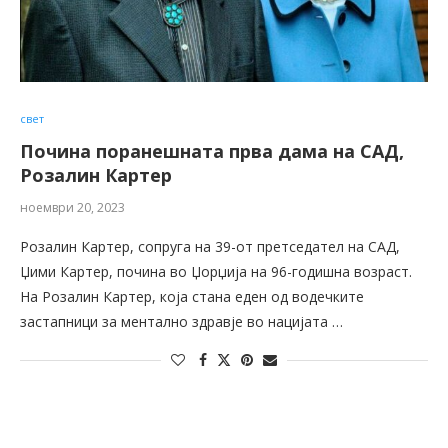
свет
Почина поранешната прва дама на САД,
Розалин Картер
ноември 20, 2023
Розалин Картер, сопруга на 39-от претседател на САД,
Џими Картер, почина во Џорџија на 96-годишна возраст.
На Розалин Картер, која стана еден од водечките
застапници за ментално здравје во нацијата …