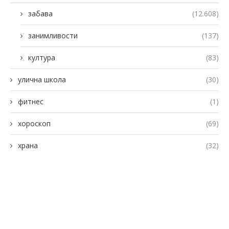
забава
(12.608)
занимливости
(137)
култура
(83)
улична школа
(30)
фитнес
(1)
хороскоп
(69)
храна
(32)