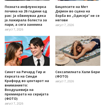
Позната инфлуенсерка
Бицепсите на Мет
почина на 26 години од
Дејмон во сцена на
рак: Ја обвинуваа дека
борба во „Одисеја“ не се
ја лажирала болеста за
негови
пари, а сега занемеа
август 7, 2026
август 7, 2026
Синот на Ричард Гир и
Сексапилната Хали Бери
ќерката на Синди
(ФОТО)
Крафорд во центарот на
август 7, 2026
вниманието:
Воодушевија на
премиерата на серијата
(ФОТО)
август 7, 2026