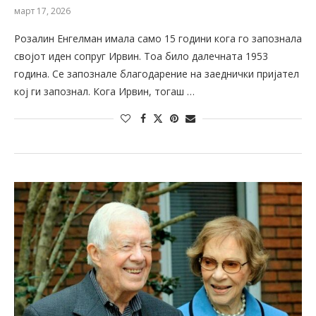
март 17, 2026
Розалин Енгелман имала само 15 години кога го запознала
својот иден сопруг Ирвин. Тоа било далечната 1953
година. Се запознале благодарение на заеднички пријател
кој ги запознал. Кога Ирвин, тогаш …