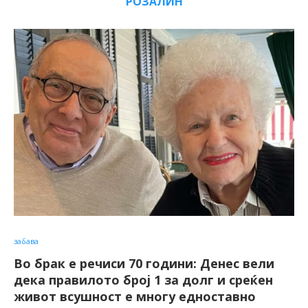
РОЗАЛИН
забава
Во брак е речиси 70 години: Денес вели
дека правилото број 1 за долг и среќен
живот всушност е многу едноставно