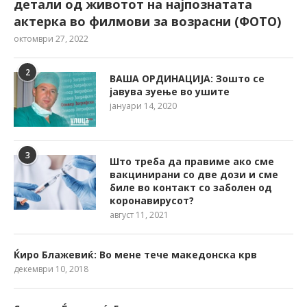
детали од животот на најпознатата
актерка во филмови за возрасни (ФОТО)
октомври 27, 2022
2
ВАША ОРДИНАЦИЈА: Зошто се
јавува зуење во ушите
јануари 14, 2020
3
Што треба да правиме ако сме
вакцинирани со две дози и сме
биле во контакт со заболен од
коронавирусот?
август 11, 2021
Ќиро Блажевиќ: Во мене тече македонска крв
декември 10, 2018