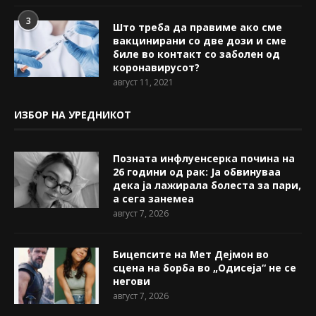
3
Што треба да правиме ако сме
вакцинирани со две дози и сме
биле во контакт со заболен од
коронавирусот?
август 11, 2021
ИЗБОР НА УРЕДНИКОТ
Позната инфлуенсерка почина на
26 години од рак: Ја обвинуваа
дека ја лажирала болеста за пари,
а сега занемеа
август 7, 2026
Бицепсите на Мет Дејмон во
сцена на борба во „Одисеја“ не се
негови
август 7, 2026