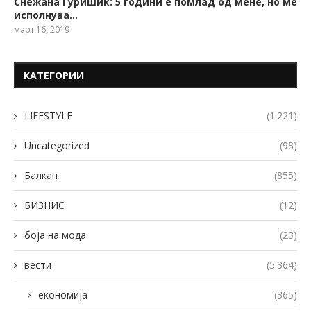
Снежана Ѓуришиќ: 5 години е помлад од мене, но ме
исполнува…
март 16, 2019
КАТЕГОРИИ
LIFESTYLE
(1.221)
Uncategorized
(98)
Балкан
(855)
БИЗНИС
(12)
боја на мода
(23)
вести
(5.364)
економија
(365)