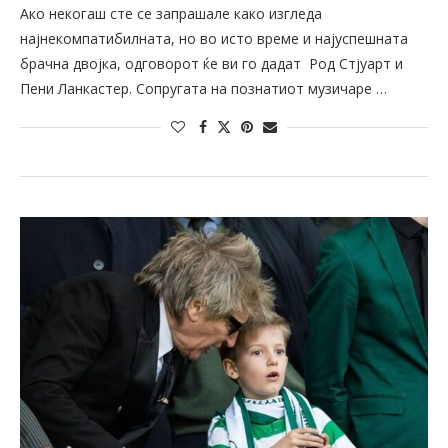
Ако некогаш сте се запрашале како изгледа
најнекомпатибилната, но во исто време и најуспешната
брачна двојка, одговорот ќе ви го дадат Род Стјуарт и
Пени Ланкастер. Сопругата на познатиот музичаре …