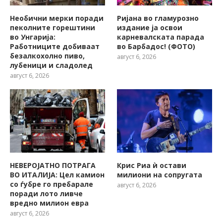
Необични мерки поради
Ријана во гламурозно
пеколните горештини
издание ја освои
во Унгарија:
карневалската парада
Работниците добиваат
во Барбадос! (ФОТО)
безалкохолно пиво,
август 6, 2026
лубеници и сладолед
август 6, 2026
НЕВЕРОЈАТНО ПОТРАГА
Крис Риа ѝ остави
ВО ИТАЛИЈА: Цел камион
милиони на сопругата
со ѓубре го пребарале
август 6, 2026
поради лото ливче
вредно милион евра
август 6, 2026