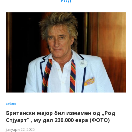
РОД
забава
Британски мајор бил измамен од „Род
Стјуарт“ , му дал 230.000 евра (ФОТО)
јануари 22, 2025