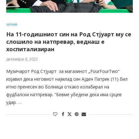
забава
На 11-годишниот син на Род Стјуарт му се
слошило на натпревар, веднаш е
хоспитализиран
декември 8, 2022
Музичарот Род Стјуарт за магазинот „FourFourTwo“
изјавил дека неговиот најмлад син Ајден Патрик (11) бил
итно пренесен во болница откако колабирал на
фудбалски натпревар. “Бевме убедени дека има срцев
удар. …