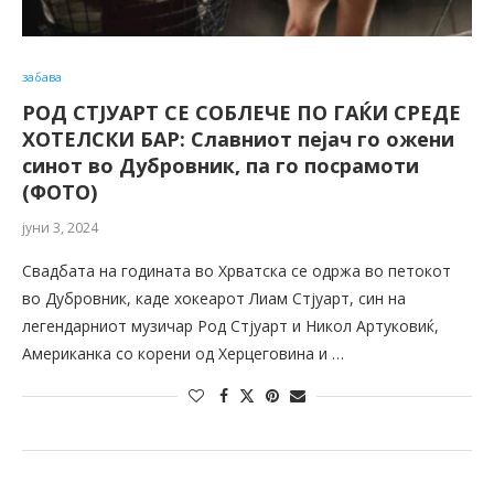
забава
РОД СТЈУАРТ СЕ СОБЛЕЧЕ ПО ГАЌИ СРЕДЕ
ХОТЕЛСКИ БАР: Славниот пејач го ожени
синот во Дубровник, па го посрамоти
(ФОТО)
јуни 3, 2024
Свадбата на годината во Хрватска се одржа во петокот
во Дубровник, каде хокеарот Лиам Стјуарт, син на
легендарниот музичар Род Стјуарт и Никол Артуковиќ,
Американка со корени од Херцеговина и …