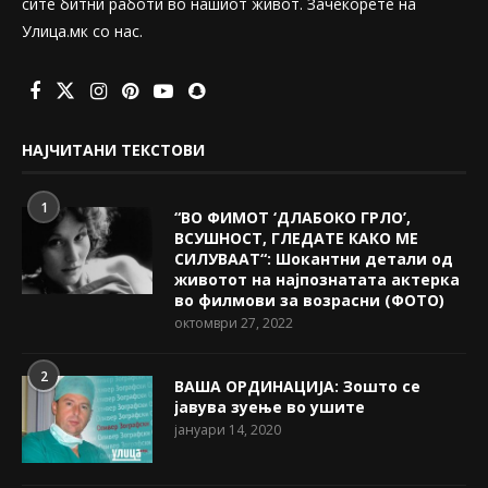
сите битни работи во нашиот живот. Зачекорете на
Улица.мк со нас.
НАЈЧИТАНИ ТЕКСТОВИ
1
“ВО ФИМОТ ‘ДЛАБОКО ГРЛО’,
ВСУШНОСТ, ГЛЕДАТЕ КАКО МЕ
СИЛУВААТ“: Шокантни детали од
животот на најпознатата актерка
во филмови за возрасни (ФОТО)
октомври 27, 2022
2
ВАША ОРДИНАЦИЈА: Зошто се
јавува зуење во ушите
јануари 14, 2020