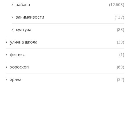
забава
(12.608)
занимливости
(137)
култура
(83)
улична школа
(30)
фитнес
(1)
хороскоп
(69)
храна
(32)