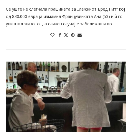
Се уште не слегнала прашината за „лажниот Бред Пит“ кој
од 830.000 евра ја измамил Французинката Ана (53) и ѝ го
уништил животот, а сличен случај е забележан и во …