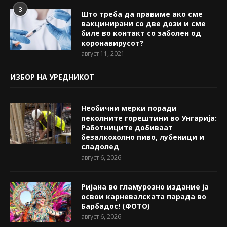
3
Што треба да правиме ако сме
вакцинирани со две дози и сме
биле во контакт со заболен од
коронавирусот?
август 11, 2021
ИЗБОР НА УРЕДНИКОТ
Необични мерки поради
пеколните горештини во Унгарија:
Работниците добиваат
безалкохолно пиво, лубеници и
сладолед
август 6, 2026
Ријана во гламурозно издание ја
освои карневалската парада во
Барбадос! (ФОТО)
август 6, 2026