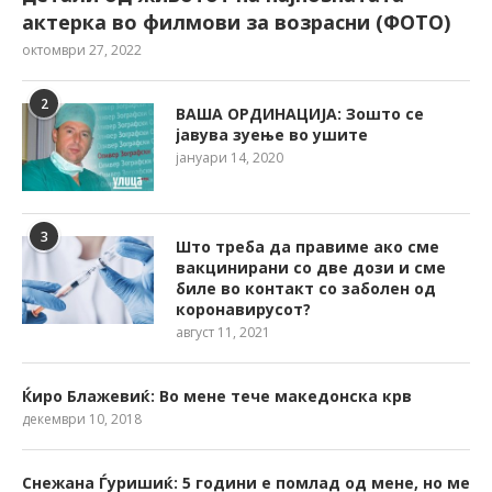
актерка во филмови за возрасни (ФОТО)
октомври 27, 2022
2
ВАША ОРДИНАЦИЈА: Зошто се
јавува зуење во ушите
јануари 14, 2020
3
Што треба да правиме ако сме
вакцинирани со две дози и сме
биле во контакт со заболен од
коронавирусот?
август 11, 2021
Ќиро Блажевиќ: Во мене тече македонска крв
декември 10, 2018
Снежана Ѓуришиќ: 5 години е помлад од мене, но ме