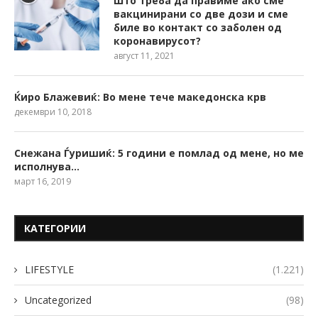
Што треба да правиме ако сме
вакцинирани со две дози и сме
биле во контакт со заболен од
коронавирусот?
август 11, 2021
Ќиро Блажевиќ: Во мене тече македонска крв
декември 10, 2018
Снежана Ѓуришиќ: 5 години е помлад од мене, но ме
исполнува…
март 16, 2019
КАТЕГОРИИ
LIFESTYLE
(1.221)
Uncategorized
(98)