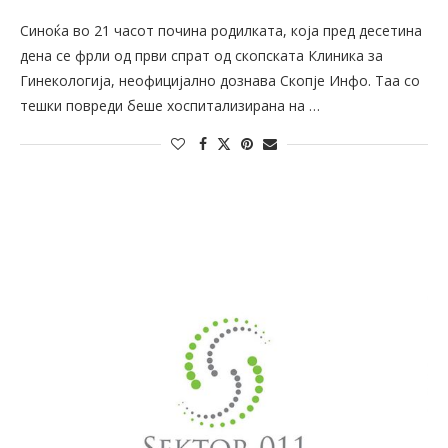
Синоќа во 21 часот почина родилката, која пред десетина
дена се фрли од први спрат од скопската Клиника за
Гинекологија, неофицијално дознава Скопје Инфо. Таа со
тешки повреди беше хоспитализирана на …