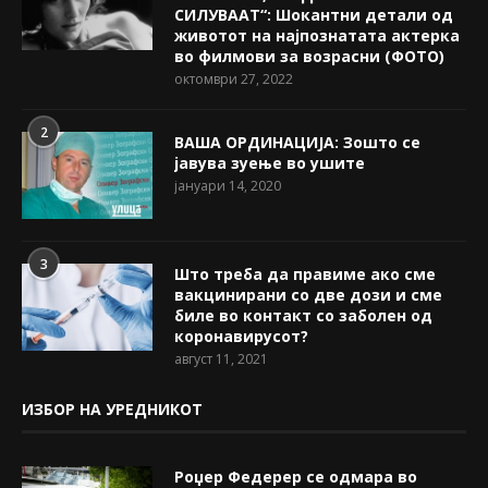
СИЛУВААТ“: Шокантни детали од
животот на најпознатата актерка
во филмови за возрасни (ФОТО)
октомври 27, 2022
2
ВАША ОРДИНАЦИЈА: Зошто се
јавува зуење во ушите
јануари 14, 2020
3
Што треба да правиме ако сме
вакцинирани со две дози и сме
биле во контакт со заболен од
коронавирусот?
август 11, 2021
ИЗБОР НА УРЕДНИКОТ
Роџер Федерер се одмара во