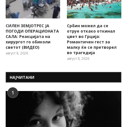
СИЛЕН ЗЕМЈОТРЕС ЈА
Србин можел да се
ПОГОДИ ОПЕРАЦИОНАТА
отруе откако откинал
САЛА: Реакцијата на
цвет во Грција:
хирургот го обиколи
Романтичен гест за
светот (ВИДЕО)
малку ќе се претворел
во трагедија
август 8, 2026
август 8, 2026
НАЈЧИТАНИ
1