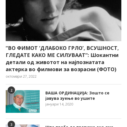
“ВО ФИМОТ ‘ДЛАБОКО ГРЛО’, ВСУШНОСТ,
ГЛЕДАТЕ КАКО МЕ СИЛУВААТ“: Шокантни
детали од животот на најпознатата
актерка во филмови за возрасни (ФОТО)
октомври 27, 2022
2
ВАША ОРДИНАЦИЈА: Зошто се
јавува зуење во ушите
јануари 14, 2020
3