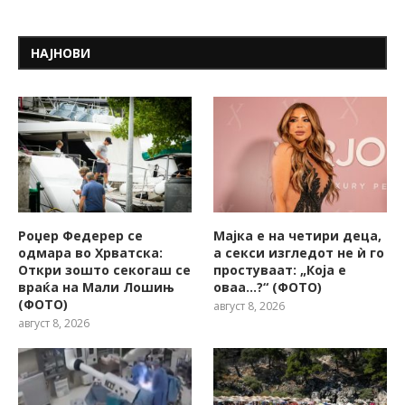
НАЈНОВИ
Роџер Федерер се
Мајка е на четири деца,
одмара во Хрватска:
а секси изгледот не ѝ го
Откри зошто секогаш се
простуваат: „Која е
враќа на Мали Лошињ
оваа…?“ (ФОТО)
(ФОТО)
август 8, 2026
август 8, 2026