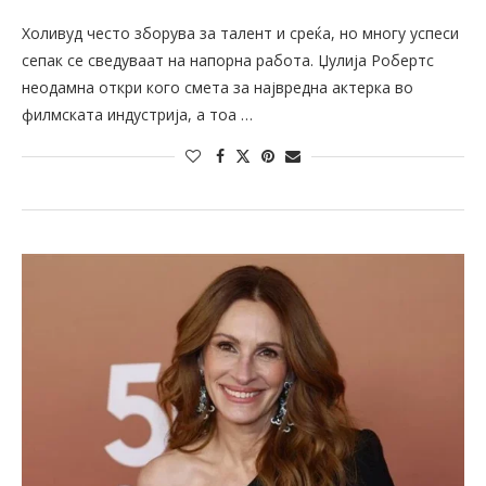
Холивуд често зборува за талент и среќа, но многу успеси
сепак се сведуваат на напорна работа. Џулија Робертс
неодамна откри кого смета за највредна актерка во
филмската индустрија, а тоа …