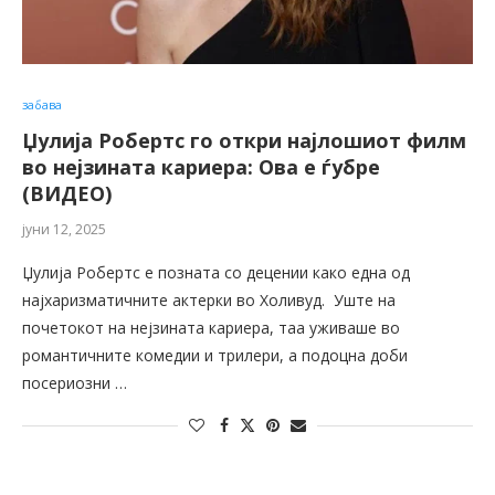
забава
Џулија Робертс го откри најлошиот филм
во нејзината кариера: Ова е ѓубре
(ВИДЕО)
јуни 12, 2025
Џулија Робертс е позната со децении како една од
најхаризматичните актерки во Холивуд. Уште на
почетокот на нејзината кариера, таа уживаше во
романтичните комедии и трилери, а подоцна доби
посериозни …