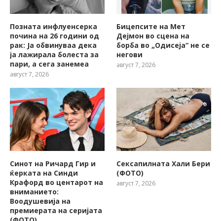
Позната инфлуенсерка
Бицепсите на Мет
почина на 26 години од
Дејмон во сцена на
рак: Ја обвинуваа дека
борба во „Одисеја“ не се
ја лажирала болеста за
негови
пари, а сега занемеа
август 7, 2026
август 7, 2026
Синот на Ричард Гир и
Сексапилната Хали Бери
ќерката на Синди
(ФОТО)
Крафорд во центарот на
август 7, 2026
вниманието:
Воодушевија на
премиерата на серијата
(ФОТО)