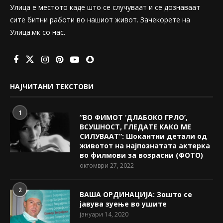
Улица е местото каде што се случуваат и се дознаваат
сите битни работи во нашиот живот. Зачекорете на
Улица.мк со нас.
НАЈЧИТАНИ ТЕКСТОВИ
1
“ВО ФИМОТ ‘ДЛАБОКО ГРЛО’,
ВСУШНОСТ, ГЛЕДАТЕ КАКО МЕ
СИЛУВААТ“: Шокантни детали од
животот на најпознатата актерка
во филмови за возрасни (ФОТО)
октомври 27, 2022
2
ВАША ОРДИНАЦИЈА: Зошто се
јавува зуење во ушите
јануари 14, 2020