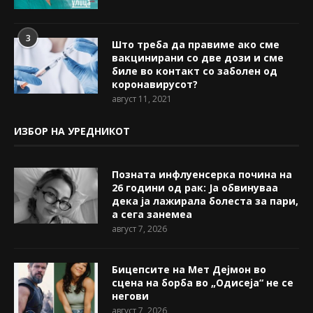
3
Што треба да правиме ако сме
вакцинирани со две дози и сме
биле во контакт со заболен од
коронавирусот?
август 11, 2021
ИЗБОР НА УРЕДНИКОТ
Позната инфлуенсерка почина на
26 години од рак: Ја обвинуваа
дека ја лажирала болеста за пари,
а сега занемеа
август 7, 2026
Бицепсите на Мет Дејмон во
сцена на борба во „Одисеја“ не се
негови
август 7, 2026