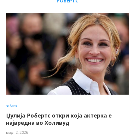
РОБЕРТС
забава
Џулија Робертс откри која актерка е
највредна во Холивуд
март 2, 2026