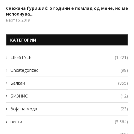
Снежана Ѓуришиќ: 5 години е помлад од мене, но ме
исполнува…
март 16, 2019
КАТЕГОРИИ
LIFESTYLE
(1.221)
Uncategorized
(98)
Балкан
(855)
БИЗНИС
(12)
боја на мода
(23)
вести
(5.364)