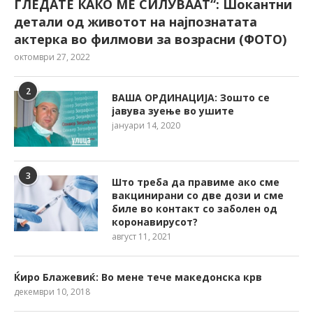
ГЛЕДАТЕ КАКО МЕ СИЛУВААТ“: Шокантни
детали од животот на најпознатата
актерка во филмови за возрасни (ФОТО)
октомври 27, 2022
2
ВАША ОРДИНАЦИЈА: Зошто се
јавува зуење во ушите
јануари 14, 2020
3
Што треба да правиме ако сме
вакцинирани со две дози и сме
биле во контакт со заболен од
коронавирусот?
август 11, 2021
Ќиро Блажевиќ: Во мене тече македонска крв
декември 10, 2018