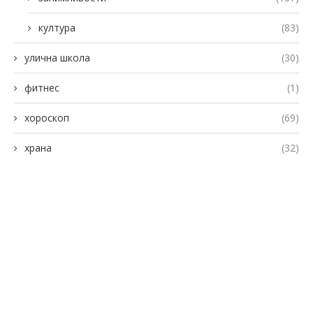
култура
(83)
улична школа
(30)
фитнес
(1)
хороскоп
(69)
храна
(32)