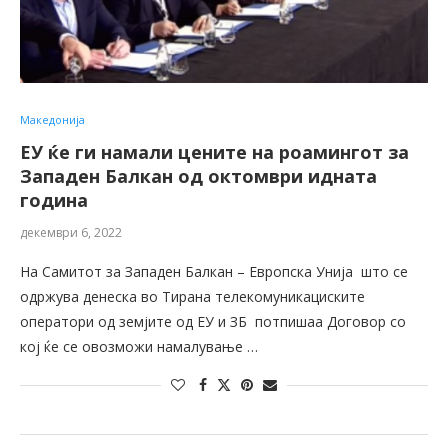
Македонија
ЕУ ќе ги намали цените на роамингот за
Западен Балкан од октомври идната
година
декември 6, 2022
На Самитот за Западен Балкан – Европска Унија што се
одржува денеска во Тирана телекомуникациските
оператори од земјите од ЕУ и ЗБ потпишаа Договор со
кој ќе се овозможи намалување …