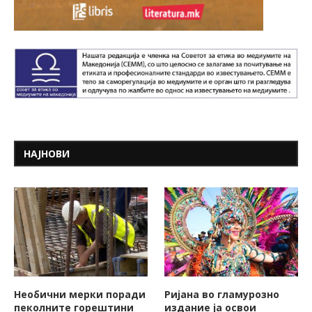
НАЈНОВИ
Необични мерки поради
Ријана во гламурозно
пеколните горештини
издание ја освои