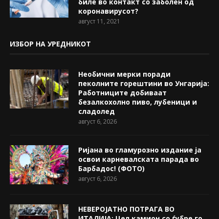
биле во контакт со заболен од
коронавирусот?
август 11, 2021
ИЗБОР НА УРЕДНИКОТ
Необични мерки поради
пеколните горештини во Унгарија:
Работниците добиваат
безалкохолно пиво, лубеници и
сладолед
август 6, 2026
Ријана во гламурозно издание ја
освои карневалската парада во
Барбадос! (ФОТО)
август 6, 2026
НЕВЕРОЈАТНО ПОТРАГА ВО
ИТАЛИЈА: Цел камион со ѓубре го