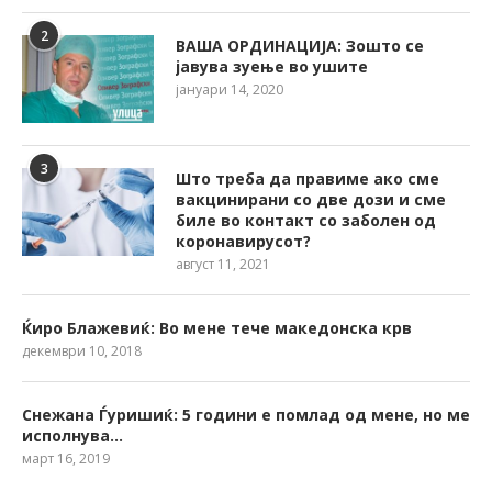
2
ВАША ОРДИНАЦИЈА: Зошто се
јавува зуење во ушите
јануари 14, 2020
3
Што треба да правиме ако сме
вакцинирани со две дози и сме
биле во контакт со заболен од
коронавирусот?
август 11, 2021
Ќиро Блажевиќ: Во мене тече македонска крв
декември 10, 2018
Снежана Ѓуришиќ: 5 години е помлад од мене, но ме
исполнува…
март 16, 2019