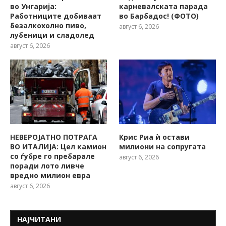
во Унгарија:
карневалската парада
Работниците добиваат
во Барбадос! (ФОТО)
безалкохолно пиво,
август 6, 2026
лубеници и сладолед
август 6, 2026
НЕВЕРОЈАТНО ПОТРАГА
Крис Риа ѝ остави
ВО ИТАЛИЈА: Цел камион
милиони на сопругата
со ѓубре го пребарале
август 6, 2026
поради лото ливче
вредно милион евра
август 6, 2026
НАЈЧИТАНИ