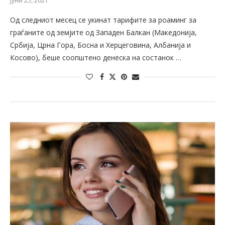
јуни 25, 2021
Oд следниот месец се укинат тарифите за роаминг за
граѓаните од земјите од Западен Балкан (Македонија,
Србија, Црна Гора, Босна и Херцеговина, Албанија и
Косово), беше соопштено денеска на состанок …