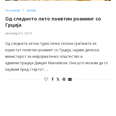
економија
забава
Од следното лето поевтин роаминг со
Грција
декември 5, 2019
Од следната летна туристичка сезона граѓаните ќе
користат поевтин роаминг со Грција, најави денеска
министерот за информатичко општество и
администрација Дамјан Манчевски. Она што можам да го
најавам пред стартот …