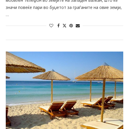
мобилен телефон во земјите на Западен Балкан, што ќе
значи повеќе пари во буџетот за граѓаните на овие земји,
…