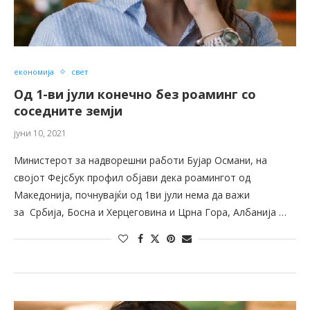
економија
свет
Од 1-ви јули конечно без роаминг со
соседните земји
јуни 10, 2021
Министерот за надворешни работи Бујар Османи, на
својот Фејсбук профил објави дека роамингот од
Македонија, почнувајќи од 1ви јули нема да важи
за Србија, Босна и Херцеговина и Црна Гора, Албанија …