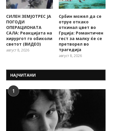
СИЛЕН ЗЕМЈОТРЕС ЈА
Србин можел да се
ПОГОДИ
отруе откако
ОПЕРАЦИОНАТА
откинал цвет во
САЛА: Реакцијата на
Грција: Романтичен
хирургот го обиколи
гест за малку ќе се
светот (ВИДЕО)
претворел во
трагедија
август 8, 2026
август 8, 2026
НАЈЧИТАНИ
1