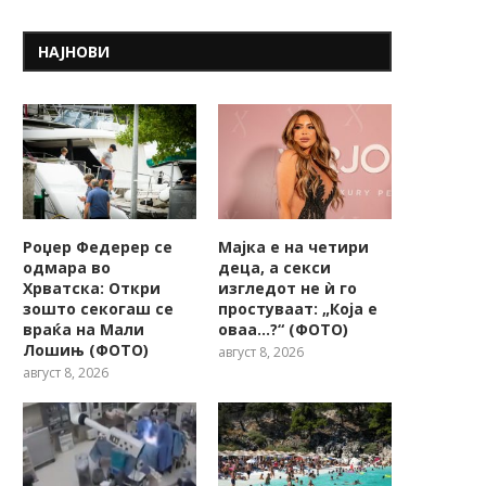
НАЈНОВИ
Роџер Федерер се
Мајка е на четири
одмара во
деца, а секси
Хрватска: Откри
изгледот не ѝ го
зошто секогаш се
простуваат: „Која е
враќа на Мали
оваа…?“ (ФОТО)
Лошињ (ФОТО)
август 8, 2026
август 8, 2026