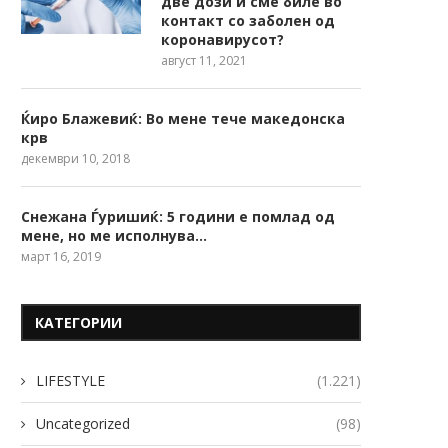
две дози и сме биле во
контакт со заболен од
коронавирусот?
август 11, 2021
Ќиро Блажевиќ: Во мене тече македонска
крв
декември 10, 2018
Снежана Ѓуришиќ: 5 години е помлад од
мене, но ме исполнува…
март 16, 2019
КАТЕГОРИИ
LIFESTYLE
(1.221)
Uncategorized
(98)