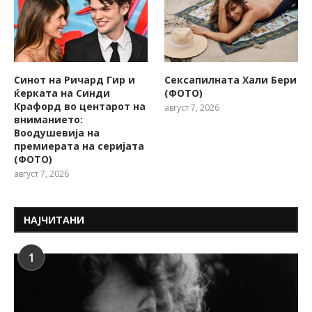
Синот на Ричард Гир и
Сексапилната Хали Бери
ќерката на Синди
(ФОТО)
Крафорд во центарот на
август 7, 2026
вниманието:
Воодушевија на
премиерата на серијата
(ФОТО)
август 7, 2026
НАЈЧИТАНИ
1