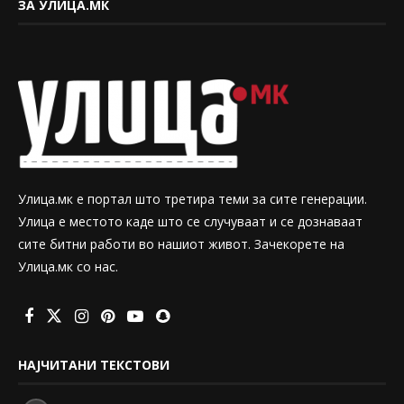
ЗА УЛИЦА.МК
Улица.мк е портал што третира теми за сите генерации.
Улица е местото каде што се случуваат и се дознаваат
сите битни работи во нашиот живот. Зачекорете на
Улица.мк со нас.
НАЈЧИТАНИ ТЕКСТОВИ