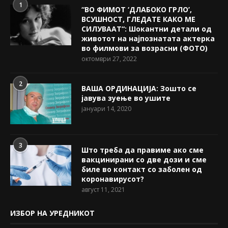
1
“ВО ФИМОТ ‘ДЛАБОКО ГРЛО’,
ВСУШНОСТ, ГЛЕДАТЕ КАКО МЕ
СИЛУВААТ“: Шокантни детали од
животот на најпознатата актерка
во филмови за возрасни (ФОТО)
октомври 27, 2022
2
ВАША ОРДИНАЦИЈА: Зошто се
јавува зуење во ушите
јануари 14, 2020
3
Што треба да правиме ако сме
вакцинирани со две дози и сме
биле во контакт со заболен од
коронавирусот?
август 11, 2021
ИЗБОР НА УРЕДНИКОТ