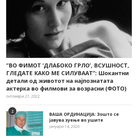
“ВО ФИМОТ ‘ДЛАБОКО ГРЛО’, ВСУШНОСТ,
ГЛЕДАТЕ КАКО МЕ СИЛУВААТ“: Шокантни
детали од животот на најпознатата
актерка во филмови за возрасни (ФОТО)
октомври 27, 2022
2
ВАША ОРДИНАЦИЈА: Зошто се
јавува зуење во ушите
јануари 14, 2020