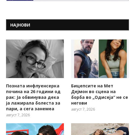
НАЈНОВИ
Позната инфлуенсерка
Бицепсите на Мет
почина на 26 години од
Дејмон во сцена на
рак: Ја обвинуваа дека
борба во „Одисеја“ не се
ја лажирала болеста за
негови
пари, а сега занемеа
август 7, 2026
август 7, 2026