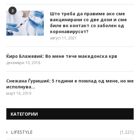
3
Што треба да правиме ако сме
вакцинирани со две дози и сме
биле во контакт со заболен од
коронавирусот?
август 11, 2021
Ќиро Блажевиќ: Во мене тече македонска крв
декември 10, 2018
Снежана Ѓуришиќ: 5 години е помлад од мене, но ме
исполнува…
март 16, 2019
КАТЕГОРИИ
LIFESTYLE
(1.221)