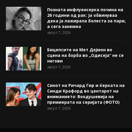
Позната инфлуенсерка почина на
26 години од рак: Ја обвинуваа
дека ја лажирала болеста за пари,
а сега занемеа
август 7, 2026
Бицепсите на Мет Дејмон во
сцена на борба во „Одисеја“ не се
негови
август 7, 2026
Синот на Ричард Гир и ќерката на
Синди Крафорд во центарот на
вниманието: Воодушевија на
премиерата на серијата (ФОТО)
август 7, 2026